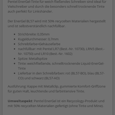
Pentel EnerGel-Tinte für weich fließendes Schreiben sind ideal für
Vielschreiber und durch die besonders schnell trocknende Tinte
auch perfekt für Linkshänder.
Der EnerGel BL57 wird mit 50% recycelten Materialien hergestellt
und ist selbstverständlich nachfüllbar.
Strichbreite: 0,35mm
Kugeldurchmesser: 0,7mm
Schreibfarbe=Gehäusefarbe
nachfüllbar: mit Pentel LR7 (Best.-Nr. 10730), LRN5 (Best.-
Nr. 10750) und LR10 (Best.-Nr. 1602)
Spitze: Metallspitze
Tinte: weichfließende, schnelltrocknende Liquid-EnerGel-
Tinte
Lieferbar in den Schreibfarben: rot (BL57-BO), blau (BL57-
CO) und schwarz (BL57-AO)
Ausführung: Kappe mit Metallclip, gummierte Komfort-Griffzone
für guten Halt, leuchtende und farbintensive Tinte.
Umweltaspekt
: Pentel EnerGel ist ein Recycology-Produkt und
mit 50% recycelten Materialien gefertigt (ohne Tinte und Mine).