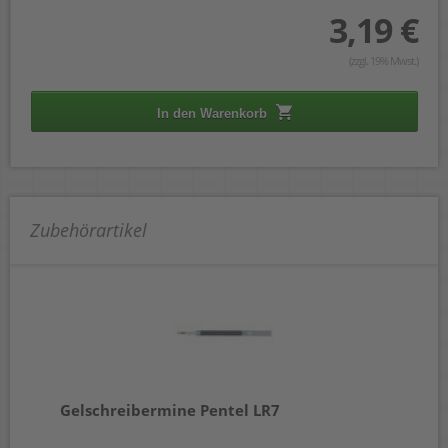
3,19 €
(zzgl. 19% Mwst.)
In den Warenkorb
Zubehörartikel
Gelschreibermine Pentel LR7
Ge
%