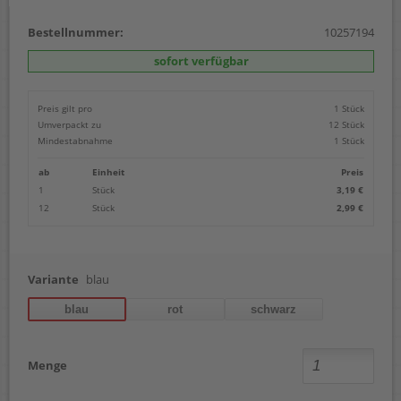
Bestellnummer:
10257194
sofort verfügbar
Preis gilt pro
1 Stück
Umverpackt zu
12 Stück
Mindestabnahme
1 Stück
ab
Einheit
Preis
1
Stück
3,19 €
12
Stück
2,99 €
Variante
blau
blau
rot
schwarz
Menge