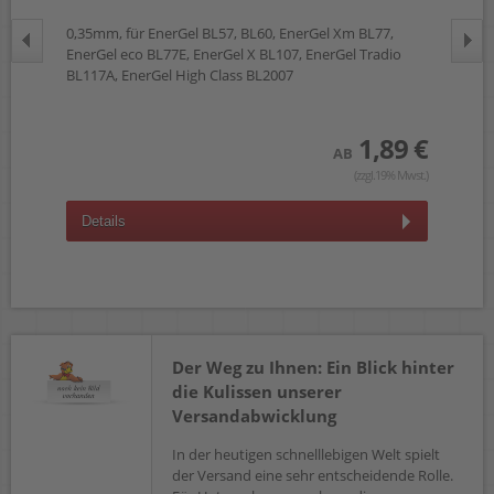
0,35mm, für EnerGel BL57, BL60, EnerGel Xm BL77,
0,5
EnerGel eco BL77E, EnerGel X BL107, EnerGel Tradio
Ene
 €
BL117A, EnerGel High Class BL2007
wst.)
1,89 €
AB
(zzgl.19% Mwst.)
D
Details
Der Weg zu Ihnen: Ein Blick hinter
die Kulissen unserer
Versandabwicklung
In der heutigen schnelllebigen Welt spielt
der Versand eine sehr entscheidende Rolle.