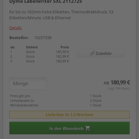
Dymo Labelwriter 5XL 2112725
für bis zu 102mm hohe Etiketten, Thermodirektdruck, 53
Etiketten/Minute, USB & Ethernet
Details
Bestellnr.
10257338
ab
Einheit
Preis
1
Stück
185,99 €
Zubehör
2
Stück
182,99 €
3
Stück
180,99 €
180,99 €
AB
(zzgl. 19% Mwst.)
Preis gilt pro
1 Stück
Umverpackt zu
2 Stück
Mindestabnahme
1 Stück
Lieferbar in 1-2 Wochen
In den Warenkorb