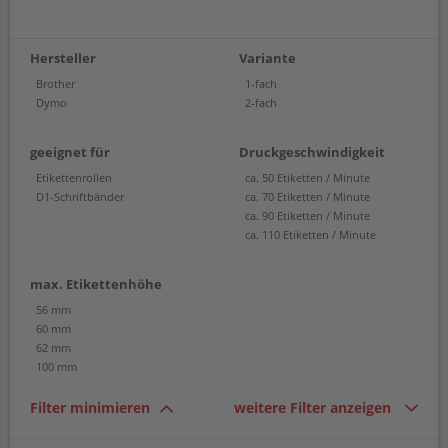
Hersteller
Variante
Brother
1-fach
Dymo
2-fach
geeignet für
Druckgeschwindigkeit
Etikettenrollen
ca. 50 Etiketten / Minute
D1-Schriftbänder
ca. 70 Etiketten / Minute
ca. 90 Etiketten / Minute
ca. 110 Etiketten / Minute
max. Etikettenhöhe
56 mm
60 mm
62 mm
100 mm
Filter minimieren
weitere Filter anzeigen