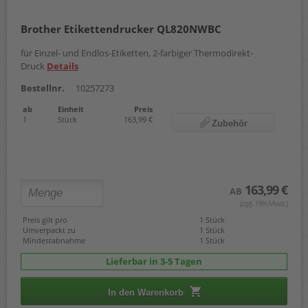
Brother Etikettendrucker QL820NWBC
für Einzel- und Endlos-Etiketten, 2-farbiger Thermodirekt-
Druck
Details
Bestellnr.
10257273
ab
Einheit
Preis
1
Stück
163,99 €
Zubehör
163,99 €
AB
(zzgl. 19% Mwst.)
Preis gilt pro
1 Stück
Umverpackt zu
1 Stück
Mindestabnahme
1 Stück
Lieferbar in 3-5 Tagen
In den Warenkorb