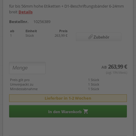
für bis 56mm hohe Etiketten + D1-Beschriftungsbänder 6-24mm
breit
Details
Bestellnr.
10256389
ab
Einheit
Preis
1
Stück
263,99 €
Zubehör
263,99 €
AB
(zzgl. 19% Mwst.)
Preis gilt pro
1 Stück
Umverpackt zu
1 Stück
Mindestabnahme
1 Stück
Lieferbar in 1-2 Wochen
In den Warenkorb