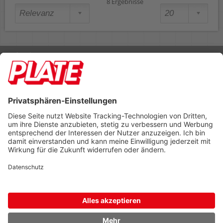
8 Ergebnisse
Rufen Sie uns an 04298 401-0
Lieferbedingungen
Impressum
Kontakt
Footer anzeigen
PLATE Büromaterial Vertriebs GmbH
Hilligenwarf 5
28865 Lilienthal
Tel: 04298 401-0
Fax: 04298 401-140
info@plate.de