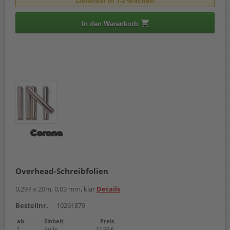
Lieferbar in 1-2 Wochen
In den Warenkorb
Overhead-Schreibfolien
0,297 x 20m, 0,03 mm, klar
Details
Bestellnr.
10261879
ab
Einheit
Preis
1
Rolle
12,99 €