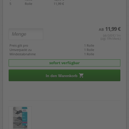
5
Rolle
11,99 €
11,99 €
AB
(ab 0,60 € / 1m
(zzgl. 19% Mwst.)
Preis gilt pro
1 Rolle
Umverpackt zu
1 Rolle
Mindestabnahme
1 Rolle
sofort verfügbar
In den Warenkorb