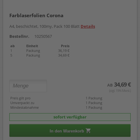
Farblaserfolien Corona
A4, beschichtet, 100my, Pack 100 Blatt
Details
Bestellnr.
10250567
ab
Einheit
Preis
1
Packung
36,19 €
5
Packung
34,69 €
34,69 €
AB
(zzgl. 19% Mwst.)
Preis gilt pro
1 Packung
Umverpackt zu
1 Packung
Mindestabnahme
1 Packung
sofort verfügbar
In den Warenkorb