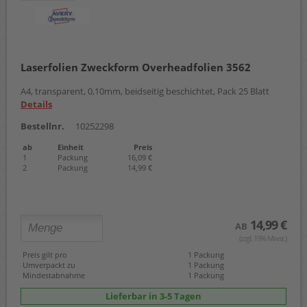
Laserfolien Zweckform Overheadfolien 3562
A4, transparent, 0,10mm, beidseitig beschichtet, Pack 25 Blatt
Details
Bestellnr.
10252298
ab
Einheit
Preis
1
Packung
16,09 €
2
Packung
14,99 €
14,99 €
AB
(zzgl. 19% Mwst.)
Preis gilt pro
1 Packung
Umverpackt zu
1 Packung
Mindestabnahme
1 Packung
Lieferbar in 3-5 Tagen