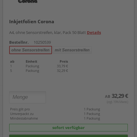
Inkjetfolien Corona
A4, ohne Sensorstreifen, klar, Pack 50 Blatt
Details
Bestellnr.
10250539
ohne Sensorstreifen
mit Sensorstreifen
ab
Einheit
Preis
1
Packung
33,79 €
5
Packung
32,29 €
32,29 €
AB
(zzgl. 19% Mwst.)
Preis gilt pro
1 Packung
Umverpackt zu
1 Packung
Mindestabnahme
1 Packung
sofort verfügbar