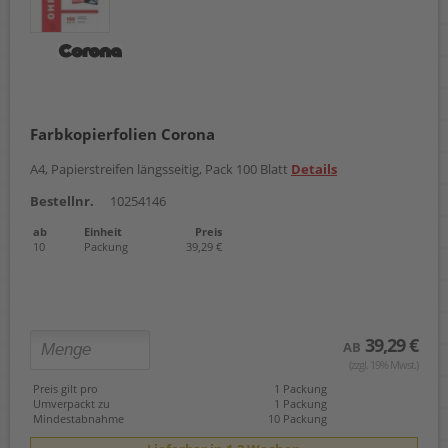
Farbkopierfolien Corona
A4, Papierstreifen längsseitig, Pack 100 Blatt
Details
Bestellnr.
10254146
ab
Einheit
Preis
10
Packung
39,29 €
39,29 €
AB
(zzgl. 19% Mwst.)
Preis gilt pro
1 Packung
Umverpackt zu
1 Packung
Mindestabnahme
10 Packung