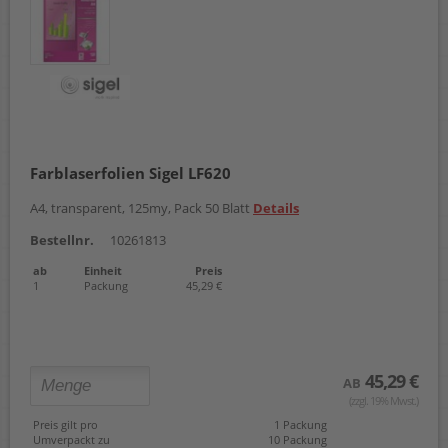
Farblaserfolien Sigel LF620
A4, transparent, 125my, Pack 50 Blatt
Details
Bestellnr.
10261813
ab
Einheit
Preis
1
Packung
45,29 €
45,29 €
AB
(zzgl. 19% Mwst.)
Preis gilt pro
1 Packung
Umverpackt zu
10 Packung