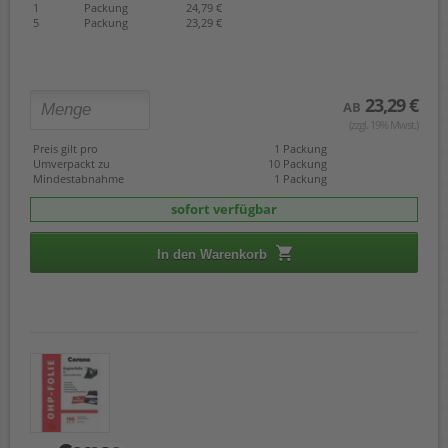
1
Packung
24,79 €
5
Packung
23,29 €
23,29 €
AB
(zzgl. 19% Mwst.)
Preis gilt pro
1 Packung
Umverpackt zu
10 Packung
Mindestabnahme
1 Packung
sofort verfügbar
In den Warenkorb