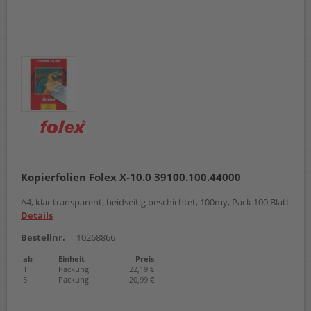
Kopierfolien Folex X-10.0 39100.100.44000
A4, klar transparent, beidseitig beschichtet, 100my, Pack 100 Blatt
Details
Bestellnr.
10268866
ab
Einheit
Preis
1
Packung
22,19 €
5
Packung
20,99 €