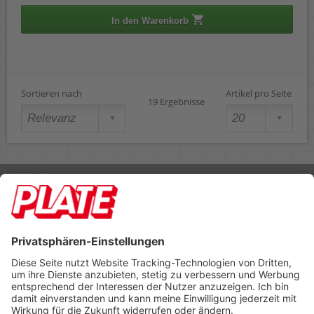
In den Warenkorb
Sortieren nach
Artikel pro Seite
19 Ergebnisse
Rufen Sie uns an 04298 401-0
Lieferbedingungen
Impressum
Kontakt
Footer anzeigen
PLATE Büromaterial Vertriebs GmbH
Hilligenwarf 5