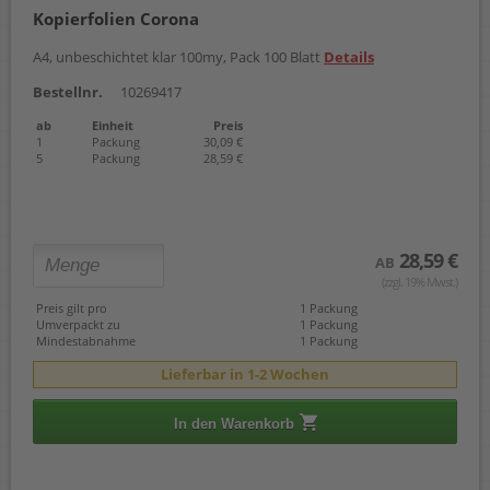
Kopierfolien Corona
A4, unbeschichtet klar 100my, Pack 100 Blatt
Details
Bestellnr.
10269417
ab
Einheit
Preis
1
Packung
30,09 €
5
Packung
28,59 €
28,59 €
AB
(zzgl. 19% Mwst.)
Preis gilt pro
1 Packung
Umverpackt zu
1 Packung
Mindestabnahme
1 Packung
Lieferbar in 1-2 Wochen
In den Warenkorb