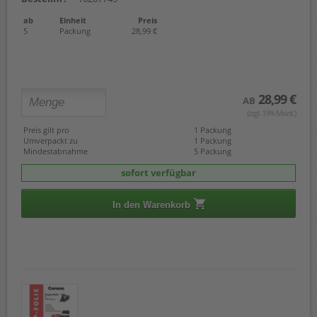
ab
Einheit
Preis
5
Packung
28,99 €
28,99 €
AB
(zzgl. 19% Mwst.)
Preis gilt pro
1 Packung
Umverpackt zu
1 Packung
Mindestabnahme
5 Packung
sofort verfügbar
In den Warenkorb