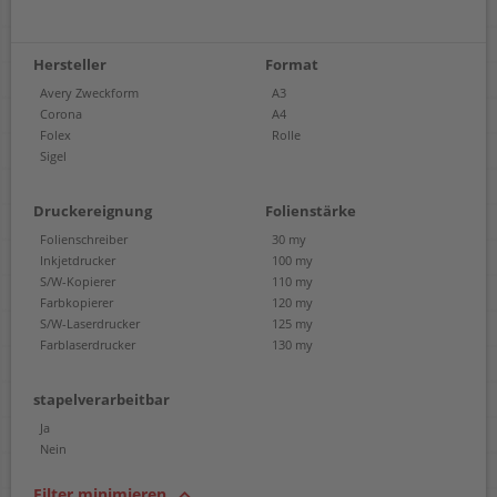
Hersteller
Format
Avery Zweckform
A3
Corona
A4
Folex
Rolle
Sigel
Druckereignung
Folienstärke
Folienschreiber
30 my
Inkjetdrucker
100 my
S/W-Kopierer
110 my
Farbkopierer
120 my
S/W-Laserdrucker
125 my
Farblaserdrucker
130 my
stapelverarbeitbar
Ja
Nein
Filter minimieren