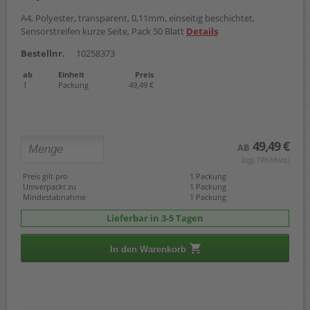
A4, Polyester, transparent, 0,11mm, einseitig beschichtet,
Sensorstreifen kurze Seite, Pack 50 Blatt
Details
Bestellnr.
10258373
ab
Einheit
Preis
1
Packung
49,49 €
49,49 €
AB
(zzgl. 19% Mwst.)
Preis gilt pro
1 Packung
Umverpackt zu
1 Packung
Mindestabnahme
1 Packung
Lieferbar in 3-5 Tagen
In den Warenkorb