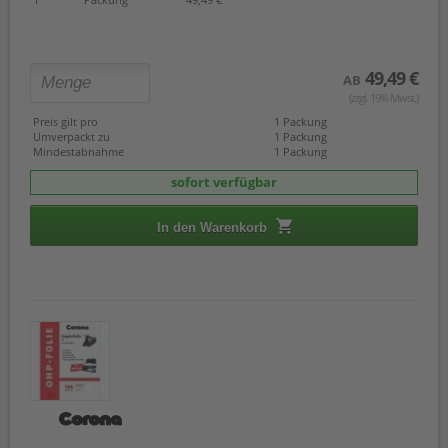
49,49 €
AB
(zzgl. 19% Mwst.)
Preis gilt pro
1 Packung
Umverpackt zu
1 Packung
Mindestabnahme
1 Packung
sofort verfügbar
In den Warenkorb