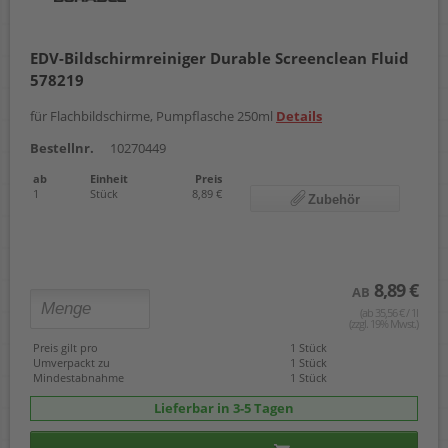
EDV-Bildschirmreiniger Durable Screenclean Fluid
578219
für Flachbildschirme, Pumpflasche 250ml
Details
Bestellnr.
10270449
ab
Einheit
Preis
1
Stück
8,89 €
Zubehör
8,89 €
AB
(ab 35,56 € / 1l
(zzgl. 19% Mwst.)
Preis gilt pro
1 Stück
Umverpackt zu
1 Stück
Mindestabnahme
1 Stück
Lieferbar in 3-5 Tagen