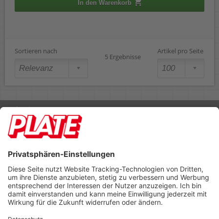
In den Warenkorb
Sortieren nach
Artikel pro Seite
5 Ergebnisse
Rufen Sie uns an 04298 401-0
Lieferbedingungen
Impressum
Kontakt
Footer anzeigen
PLATE Büromaterial Vertriebs GmbH
Hilligenwarf 5
28865 Lilienthal