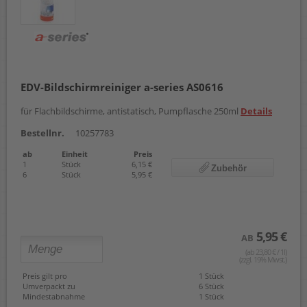
EDV-Bildschirmreiniger a-series AS0616
für Flachbildschirme, antistatisch, Pumpflasche 250ml
Details
Bestellnr.
10257783
ab
Einheit
Preis
1
Stück
6,15 €
Zubehör
6
Stück
5,95 €
5,95 €
AB
(ab 23,80 € / 1l)
(zzgl. 19% Mwst.)
Preis gilt pro
1 Stück
Umverpackt zu
6 Stück
Mindestabnahme
1 Stück