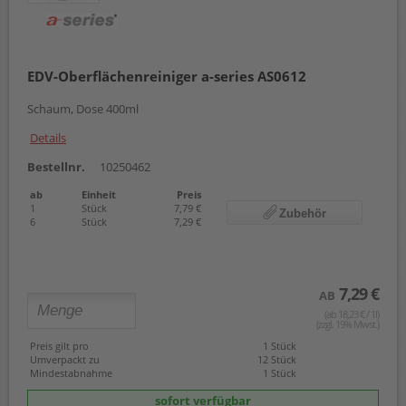
EDV-Oberflächenreiniger a-series AS0612
Schaum, Dose 400ml
Details
Bestellnr.
10250462
ab
Einheit
Preis
1
Stück
7,79 €
Zubehör
6
Stück
7,29 €
7,29 €
AB
(ab 18,23 € / 1l)
(zzgl. 19% Mwst.)
Preis gilt pro
1 Stück
Umverpackt zu
12 Stück
Mindestabnahme
1 Stück
sofort verfügbar