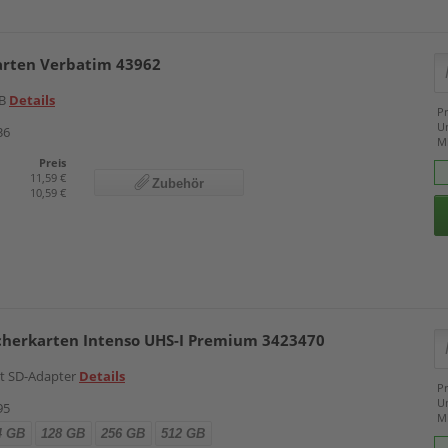
arten Verbatim 43962
GB
Details
Pr
U
36
M
Preis
11,59 €
Zubehör
10,59 €
herkarten Intenso UHS-I Premium 3423470
it SD-Adapter
Details
Pr
U
95
M
4 GB
128 GB
256 GB
512 GB