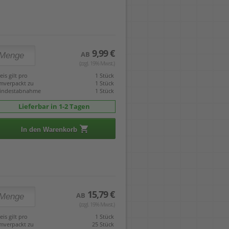
9,99 €
AB
(zzgl. 19% Mwst.)
eis gilt pro
1 Stück
mverpackt zu
1 Stück
indestabnahme
1 Stück
Lieferbar in 1-2 Tagen
In den Warenkorb
15,79 €
AB
(zzgl. 19% Mwst.)
eis gilt pro
1 Stück
mverpackt zu
25 Stück