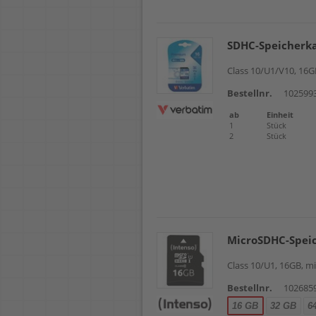
SDHC-Speicherk
Class 10/U1/V10, 16
Bestellnr.
102599
ab
Einheit
1
Stück
2
Stück
MicroSDHC-Speic
Class 10/U1, 16GB, m
Bestellnr.
102685
16 GB
32 GB
6