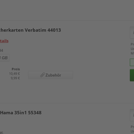
cherkarten Verbatim 44013
tails
Pr
U
34
M
4 GB
Preis
10,49 €
Zubehör
9,99 €
 Hama 35in1 55348
Pr
U
96