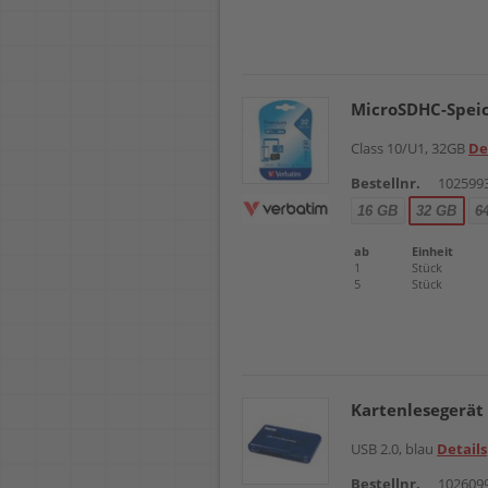
MicroSDHC-Spei
Class 10/U1, 32GB
De
Bestellnr.
102599
16 GB
32 GB
6
ab
Einheit
1
Stück
5
Stück
Kartenlesegerät
USB 2.0, blau
Details
Bestellnr.
102609