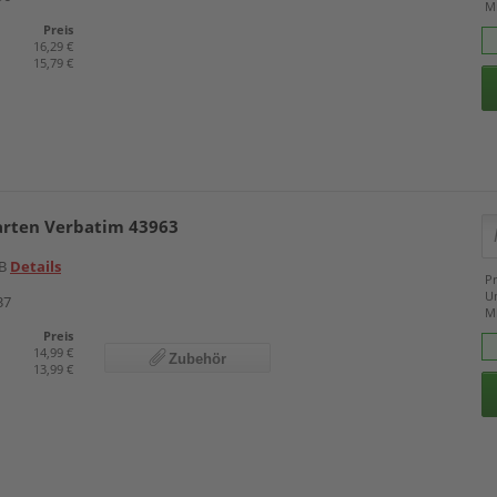
M
Preis
16,29 €
15,79 €
arten Verbatim 43963
GB
Details
Pr
U
37
M
Preis
14,99 €
Zubehör
13,99 €