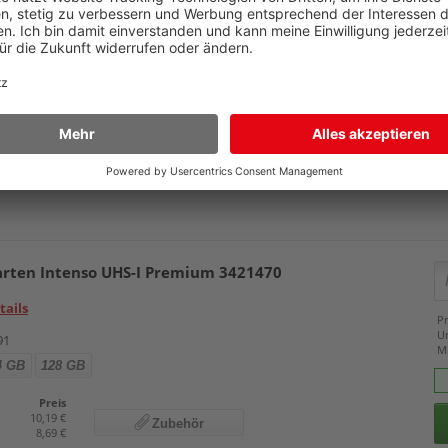
r-Speed-Datenübertagung bis zu 5 GBit/s, schwarz
Details
Pr
U
31
M
Preis
26,99 €
Zubehör
rten Intenso UHS-I Premium 3421470
tails
Pr
U
91
M
4 GB
128 GB
Preis
10,19 €
Zubehör
8,69 €