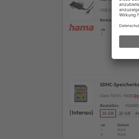
USB 3.0 Type-A, Supe
Bestellnr.
102665
ab
Einheit
1
Stück
SDHC-Speicherka
Class 10/U1, 16GB
De
Bestellnr.
102685
16 GB
32 GB
6
ab
Einheit
1
Stück
6
Stück