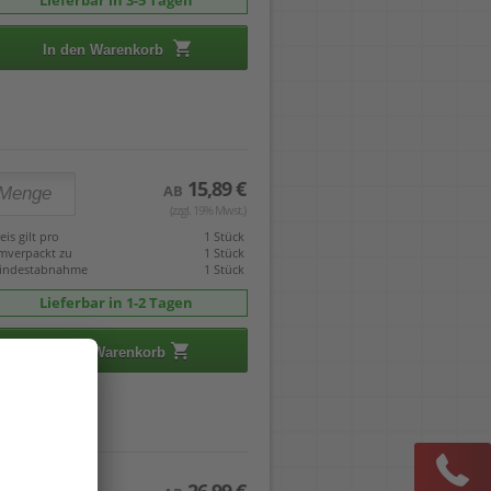
Lieferbar in 3-5 Tagen
In den Warenkorb
15,89 €
AB
(zzgl. 19% Mwst.)
eis gilt pro
1 Stück
mverpackt zu
1 Stück
indestabnahme
1 Stück
Lieferbar in 1-2 Tagen
In den Warenkorb