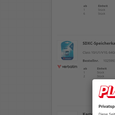
ab
Einheit
1
Stück
6
Stück
SDXC-Speicherk
Class 10/U1/V10, 64
Bestellnr.
102599
ab
Einheit
1
Stück
2
Stück
Kartenlesegerät