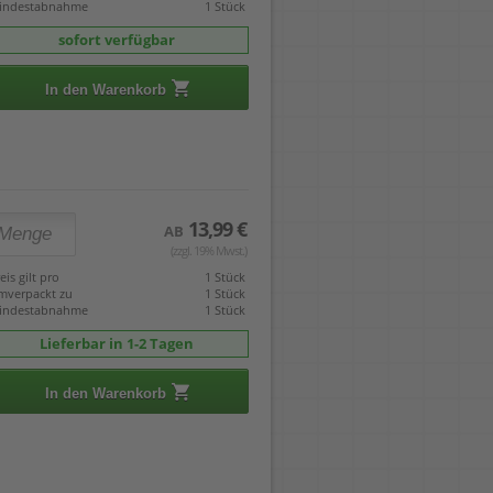
indestabnahme
1 Stück
sofort verfügbar
In den Warenkorb
13,99 €
AB
(zzgl. 19% Mwst.)
eis gilt pro
1 Stück
mverpackt zu
1 Stück
indestabnahme
1 Stück
Lieferbar in 1-2 Tagen
In den Warenkorb