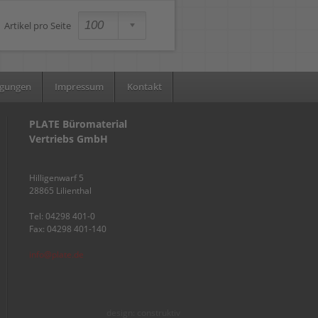
Artikel pro Seite
ngungen
Impressum
Kontakt
PLATE Büromaterial
Vertriebs GmbH
Hilligenwarf 5
28865 Lilienthal
Tel: 04298 401-0
Fax: 04298 401-140
info@plate.de
design: construktiv