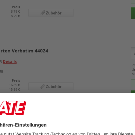
Preis
8,79 €
Zubehör
8,29 €
arten Verbatim 44024
GB
Details
Pr
U
38
M
Preis
16,89 €
Zubehör
15,89 €
 Hama Multi-Kartenleser 00181018