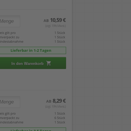
10,59 €
AB
(zzgl. 19% Mwst.)
eis gilt pro
1 Stück
mverpackt zu
1 Stück
indestabnahme
1 Stück
Lieferbar in 1-2 Tagen
In den Warenkorb
8,29 €
AB
(zzgl. 19% Mwst.)
eis gilt pro
1 Stück
mverpackt zu
6 Stück
indestabnahme
1 Stück