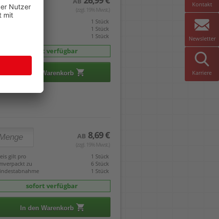
26,99 €
AB
Kontakt
(zzgl. 19% Mwst.)
eis gilt pro
1 Stück
mverpackt zu
1 Stück
indestabnahme
1 Stück
Newsletter
sofort verfügbar
Karriere
In den Warenkorb
8,69 €
AB
(zzgl. 19% Mwst.)
eis gilt pro
1 Stück
mverpackt zu
6 Stück
indestabnahme
1 Stück
sofort verfügbar
In den Warenkorb