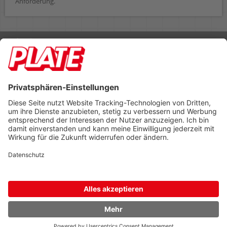
Anforderung.
Rufen Sie uns an 04298 401-0
Lieferbedingungen
Impressum
Kontakt
Footer anzeigen
PLATE Büromaterial Vertriebs GmbH
Hilligenwarf 5
28865 Lilienthal
Tel: 04298 401-0
Fax: 04298 401-140
info@plate.de
design: construktiv
entwicklung: decoit