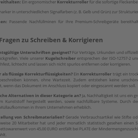
eithalten:
Ein ergonomischer
Korrekturroller
für die sofortige Fleckenb
rker in unterschiedlichen Signalfarben (z. B. Gelb und Grün) zur Strukturie
nen:
Passende Nachfüllminen für Ihre Premium-Schreibgeräte bereitha
 Fragen zu Schreiben & Korrigieren
htsgültige Unterschriften geeignet?
Für Verträge, Urkunden und offiziel
kgreifen. Viele unserer
Kugelschreiber
entsprechen der ISO-12757-2 und 
hfest, lichtecht und lassen sich nicht spurlos entfernen oder korrigieren.
als flüssige Korrekturflüssigkeiten?
Ein
Korrekturroller
trägt ein troc
der beschreiben können, ohne Wartezeit. Zudem entstehen keine unsc
st, wenn das Dokument im Anschluss kopiert oder eingescannt werden soll.
he Alternativen in dieser Kategorie an?
Ja, Nachhaltigkeit ist uns ein g
tem Kunststoff hergestellt werden, sowie nachfüllbare Systeme. Durch 
 Müllaufkommen in Ihrem Unternehmen erheblich.
ellung von Schreibmaterialien?
Gerade Verbrauchsartikel wie Stifte o
weise 20 Mitarbeiter hat und jeder monatlich statistisch gesehen einen Sti
Nettowarenwert von 45,00 EURO entfällt bei PLATE der Mindermengenzuschl
hlt.