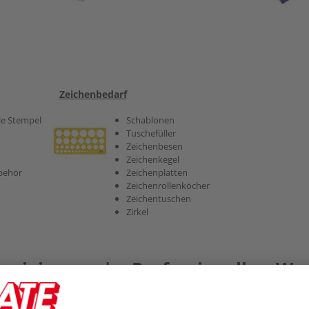
Zeichenbedarf
le Stempel
Schablonen
Tuschefüller
Zeichenbesen
Zeichenkegel
behör
Zeichenplatten
Zeichenrollenköcher
Zeichentuschen
Zirkel
rrigieren | Professionelle We
agement