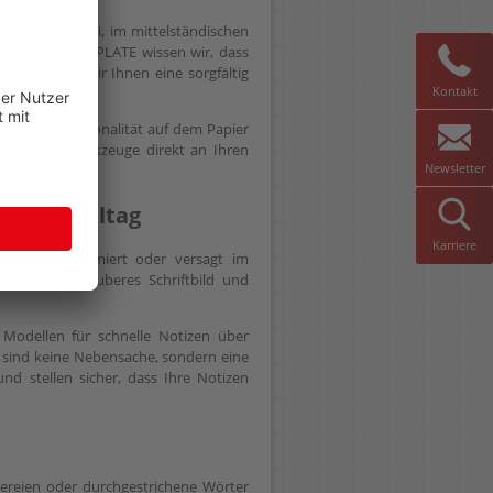
b in der Kanzlei, im mittelständischen
rte Pläne. Bei PLATE wissen wir, dass
Büro“ bieten wir Ihnen eine sorgfältig
Kontakt
male Professionalität auf dem Papier
 passenden Werkzeuge direkt an Ihren
Newsletter
lichen Alltag
Karriere
rät kratzt, schmiert oder versagt im
en für ein sauberes Schriftbild und
 Modellen für schnelle Notizen über
e sind keine Nebensache, sondern eine
und stellen sicher, dass Ihre Notizen
rereien oder durchgestrichene Wörter