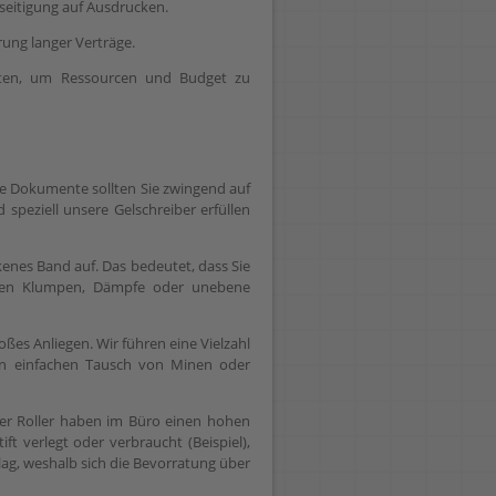
eseitigung auf Ausdrucken.
rung langer Verträge.
lten, um Ressourcen und Budget zu
le Dokumente sollten Sie zwingend auf
speziell unsere Gelschreiber erfüllen
kenes Band auf. Das bedeutet, dass Sie
hönen Klumpen, Dämpfe oder unebene
roßes Anliegen. Wir führen eine Vielzahl
den einfachen Tausch von Minen oder
der Roller haben im Büro einen hohen
ft verlegt oder verbraucht (Beispiel),
ag, weshalb sich die Bevorratung über