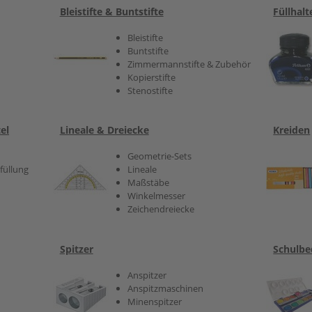
Bleistifte & Buntstifte
Füllhal
Bleistifte
Buntstifte
Zimmermannstifte & Zubehör
Kopierstifte
Stenostifte
el
Lineale & Dreiecke
Kreiden
Geometrie-Sets
füllung
Lineale
Maßstäbe
Winkelmesser
Zeichendreiecke
Spitzer
Schulbe
Anspitzer
Anspitzmaschinen
Minenspitzer