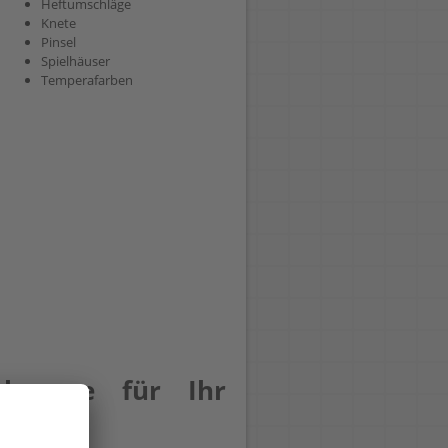
Heftumschläge
Knete
Pinsel
Spielhäuser
Temperafarben
rkzeuge für Ihr