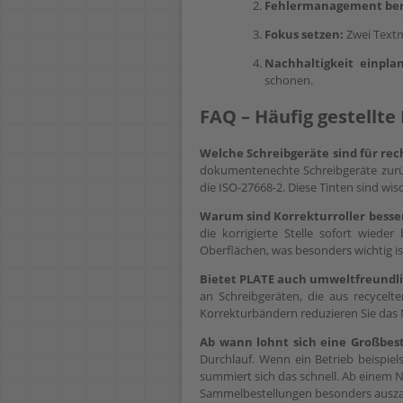
Fehlermanagement ber
Fokus setzen:
Zwei Textma
Nachhaltigkeit einpla
schonen.
FAQ – Häufig gestellte
Welche Schreibgeräte sind für rec
dokumentenechte Schreibgeräte zurüc
die ISO-27668-2. Diese Tinten sind wisc
Warum sind Korrekturroller besser 
die korrigierte Stelle sofort wie
Oberflächen, was besonders wichtig i
Bietet PLATE auch umweltfreundlic
an Schreibgeräten, die aus recycel
Korrekturbändern reduzieren Sie das
Ab wann lohnt sich eine Großbest
Durchlauf. Wenn ein Betrieb beispiels
summiert sich das schnell. Ab einem 
Sammelbestellungen besonders ausza