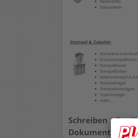
Radierstifte
Glasradierer
Stempel & Zubehör
Stempel & individuel
Ersatzstempelkissen
Stempelkissen
Stempelfarben
Elektrostempel & Zu
Stempelträger
Stempelunterlagen
Typenreiniger
mehr...
Schreiben & Ko
Dokumentenman