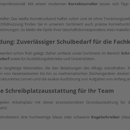
 unprofessionell. Mit einem modernen
Korrekturroller
lassen sich Tipp-
 Helfer: Das weiße Korrekturband haftet sofort und ist ohne Trocknungszei
chfüllnutzung finden Sie in unserem Sortiment auch präzise Korrektursti
zeichnungen. So bleibt die Optik Ihrer Geschäftskorrespondenz stets makello
ldung: Zuverlässiger Schulbedarf für die Fac
 werden schon früh gelegt. Daher umfasst unser Sortiment im Bereich
Schr
edarf
sowie für Ausbildungsbetriebe und Universitäten.
 langlebige Materialien, die den Belastungen des Alltags standhalten.
en von Gesetzestexten bis hin zu mathematischen Zeichengeräten decken 
rukturiertes Lernen und die exakte Ausführung von Aufgaben von Anfang a
te Schreibplatzausstattung für Ihr Team
jeden Arbeitsplatz mit dieser praxiserprobten Grundausstattung für di
atz):
indestens drei hochwertige blaue oder schwarze
Kugelschreiber
(idea