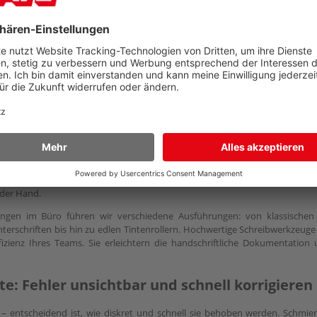
ise Notizen sind die Visitenkarte eines jeden erfolgreichen Unternehmens. O
Erst die passenden Utensilien verwandeln flüchtige Gedanken in strukturie
olle Arbeitszeit kostet. Nach unserer bewährten Devise „Alles Gute für’s 
tegorie
Schreiben & Korrigieren
.
räte und praktisches Zubehör, die Ihren Workflow optimieren und für maxi
ftlichen Notiz bis zur finalen Vertragskorrektur – wir liefern Ihnen die
bgeräte: Ermüdungsfreies Arbeiten im geschäft
chreibtisch ist ein zuverlässiger Stift. Ein minderwertiges Schreibge
engesprächs. Ein ergonomisch geformter
Kugelschreiber
sorgt hingeg
 der Hand.
ungen im Büro führen wir verschiedene Ausführungen: von klassischen
erschriften bis hin zu edlen Tintenrollern. Hochwertige Schreibwerkzeug
Effizienz Ihres Teams. Sie erleichtern die handschriftliche Dokumentation 
e: Fehler unsichtbar und schnell korrigieren
r – entscheidend ist, wie diskret und schnell sie behoben werden. Schmie