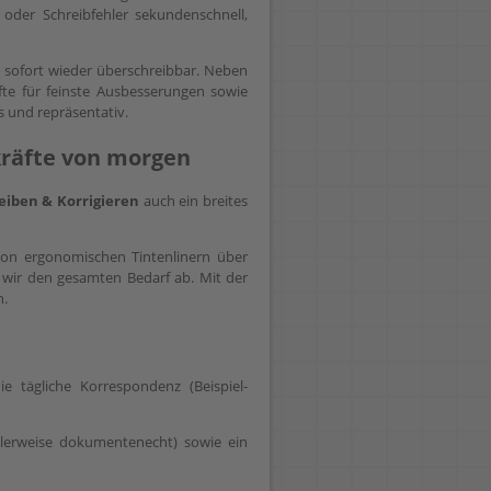
 oder Schreibfehler sekundenschnell,
t sofort wieder überschreibbar. Neben
fte für feinste Ausbesserungen sowie
s und repräsentativ.
hkräfte von morgen
eiben & Korrigieren
auch ein breites
 Von ergonomischen Tintenlinern über
wir den gesamten Bedarf ab. Mit der
n.
e tägliche Korrespondenz (Beispiel-
lerweise dokumentenecht) sowie ein