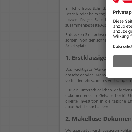
Ein fehlerfreies Schriftbild und präz
Betrieb oder beim täglichen Lernen: 
unzuverlässiges Schreibmaterial wertv
zusammengestellte Auswahl in der Ka
Entdecken Sie hochwertige Schreibge
sorgen. Von der schnellen handschri
Arbeitsplatz.
1. Erstklassige Schrei
Das wichtigste Werkzeug auf jedem S
entscheidenden Moment eines Kund
verhindert ein schnelles Verkrampfen
Für die unterschiedlichen Anforder
dokumentenechte Gelschreiber für Unt
direkte Investition in die tägliche 
dauerhaft lesbar bleiben.
2. Makellose Dokument
Wo gearbeitet wird, passieren Fehle