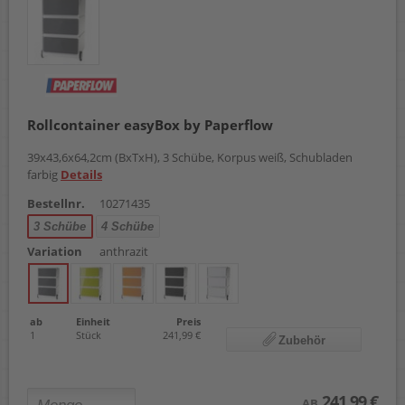
Rollcontainer easyBox by Paperflow
39x43,6x64,2cm (BxTxH), 3 Schübe, Korpus weiß, Schubladen
farbig
Details
Bestellnr.
10271435
3 Schübe
4 Schübe
Variation
anthrazit
ab
Einheit
Preis
1
Stück
241,99 €
Zubehör
241,99 €
AB