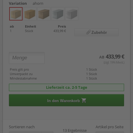
Variation
ahorn
ab
Einheit
Preis
1
Stück
433,99 €
Zubehör
433,99 €
AB
(zzgl. 19% Mwst.)
Preis gilt pro
1 Stück
Umverpackt zu
1 Stück
Mindestabnahme
1 Stück
Lieferzeit ca. 2-5 Tage
In den Warenkorb
Sortieren nach
Artikel pro Seite
13 Ergebnisse