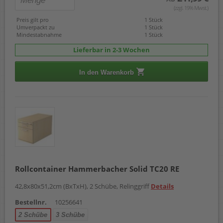
(zzgl. 19% Mwst.)
Preis gilt pro
1 Stück
Umverpackt zu
1 Stück
Mindestabnahme
1 Stück
Lieferbar in 2-3 Wochen
In den Warenkorb
Rollcontainer Hammerbacher Solid TC20 RE
42,8x80x51,2cm (BxTxH), 2 Schübe, Relinggriff
Details
Bestellnr.
10256641
2 Schübe
3 Schübe