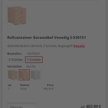
Rollcontainer Geramöbel Venedig S-530151
43,8x60x56,6cm (BxTxH), 3 Schübe, Bogengriff
Details
Bestellnr.
10270231
2 Schübe
3 Schübe
Variation
buche
ab
Einheit
Preis
1
Stück
483,99 €
483,99 €
AB