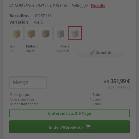
42,8x58x59cm (BxTxH), 2 Schübe, Relinggriff
Details
Bestellnr.
10257116
Variation
weiß
ab
Einheit
Preis
1
Stück
351,99 €
Zubehör
351,99 €
AB
(zzgl. 19% Mwst.)
Preis gilt pro
1 Stück
Umverpackt zu
1 Stück
Mindestabnahme
1 Stück
Lieferzeit ca. 2-5 Tage
In den Warenkorb