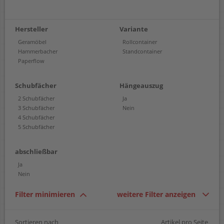
Hersteller
Variante
Geramöbel
Rollcontainer
Hammerbacher
Standcontainer
Paperflow
Schubfächer
Hängeauszug
2 Schubfächer
Ja
3 Schubfächer
Nein
4 Schubfächer
5 Schubfächer
abschließbar
Ja
Nein
Filter minimieren
weitere Filter anzeigen
Sortieren nach
Artikel pro Seite