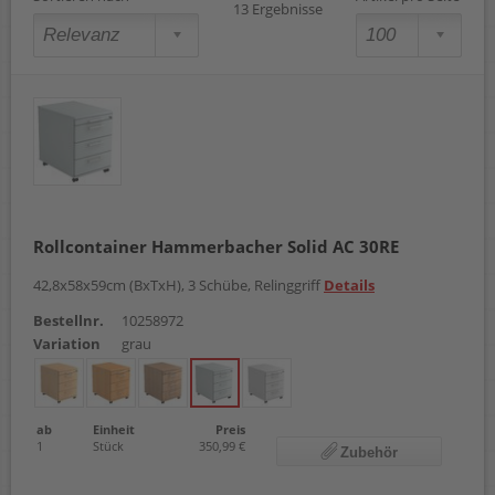
13 Ergebnisse
Rollcontainer Hammerbacher Solid AC 30RE
42,8x58x59cm (BxTxH), 3 Schübe, Relinggriff
Details
Bestellnr.
10258972
Variation
grau
ab
Einheit
Preis
1
Stück
350,99 €
Zubehör