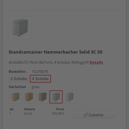
Standcontainer Hammerbacher Solid SC 50
42,8x80x72-76cm (BxTxH), 4 Schübe, Relinggriff
Details
Bestellnr.
10270078
3 Schübe
4 Schübe
Variation
grau
ab
Einheit
Preis
1
Stück
535,99 €
Zubehör