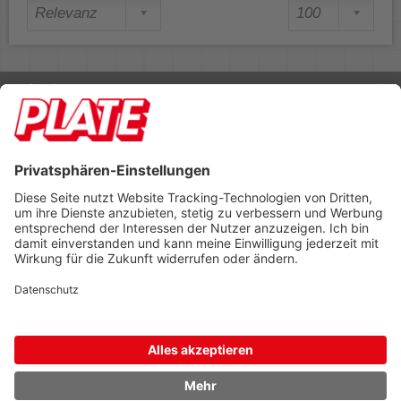
Rufen Sie uns an 04298 401-0
Lieferbedingungen
Impressum
Kontakt
Footer anzeigen
PLATE Büromaterial Vertriebs GmbH
Hilligenwarf 5
28865 Lilienthal
Tel: 04298 401-0
Fax: 04298 401-140
info@plate.de
design: construktiv