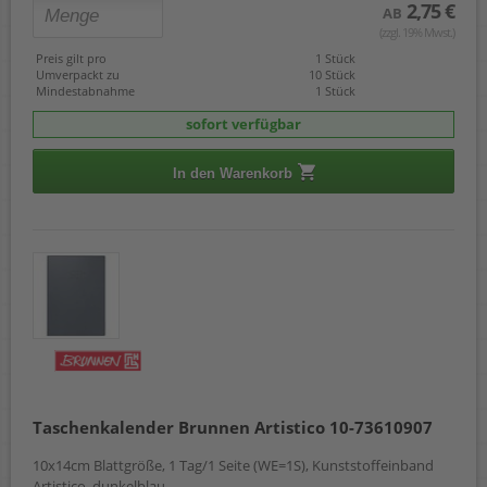
2,75 €
AB
(zzgl. 19% Mwst.)
Preis gilt pro
1 Stück
Umverpackt zu
10 Stück
Mindestabnahme
1 Stück
sofort verfügbar
In den Warenkorb
Taschenkalender Brunnen Artistico 10-73610907
10x14cm Blattgröße, 1 Tag/1 Seite (WE=1S), Kunststoffeinband
Artistico, dunkelblau