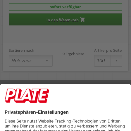
sofort verfügbar
In den Warenkorb
Sortieren nach
Artikel pro Seite
9 Ergebnisse
Rufen Sie uns an 04298 401-0
Lieferbedingungen
Impressum
Kontakt
Footer anzeigen
PLATE Büromaterial Vertriebs GmbH