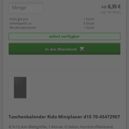
6,35 €
AB
(zzgl. 19% Mwst.)
Preis gilt pro
1 Stück
Umverpackt zu
5 Stück
Mindestabnahme
1 Stück
sofort verfügbar
In den Warenkorb
Taschenkalender Rido Miniplaner d15 70-45472907
8,7x15,3cm Blattgröße, 1 Monat /2 Seiten, Kunststoffeinband,