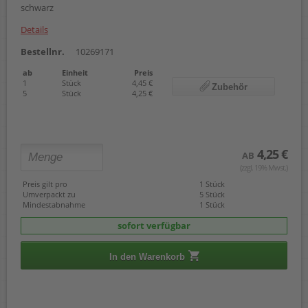
schwarz
Details
Bestellnr.
10269171
ab
Einheit
Preis
1
Stück
4,45 €
Zubehör
5
Stück
4,25 €
4,25 €
AB
(zzgl. 19% Mwst.)
Preis gilt pro
1 Stück
Umverpackt zu
5 Stück
Mindestabnahme
1 Stück
sofort verfügbar
In den Warenkorb