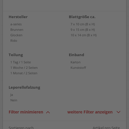
Hersteller
Blattgröße ca.
a-series
7 x 10 cm (B x H)
Brunnen
9 x 15 cm (B x H)
Glocken
10 x 14 cm (B x H)
Rido
Teilung
Einband
1 Tag / 1 Seite
Karton
1 Woche / 2 Seiten
Kunststoff
1 Monat / 2 Seiten
Leporellofalzung
Ja
Nein
Filter minimieren
weitere Filter anzeigen
Sortieren nach
Artikel pro Seite