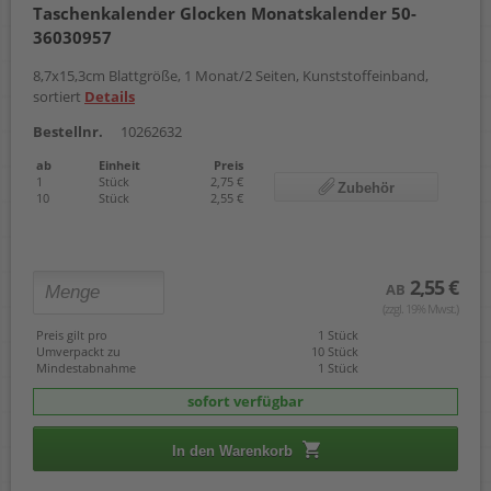
Taschenkalender Glocken Monatskalender 50-
36030957
8,7x15,3cm Blattgröße, 1 Monat/2 Seiten, Kunststoffeinband,
sortiert
Details
Bestellnr.
10262632
ab
Einheit
Preis
1
Stück
2,75 €
Zubehör
10
Stück
2,55 €
2,55 €
AB
(zzgl. 19% Mwst.)
Preis gilt pro
1 Stück
Umverpackt zu
10 Stück
Mindestabnahme
1 Stück
sofort verfügbar
In den Warenkorb