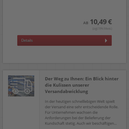
 €
wst.)
10,49 €
AB
(zzgl.19% Mwst.)
Details
D
Der Weg zu Ihnen: Ein Blick hinter
die Kulissen unserer
Versandabwicklung
In der heutigen schnelllebigen Welt spielt
der Versand eine sehr entscheidende Rolle.
Für Unternehmen wachsen die
Anforderungen bei der Belieferung der
Kundschaft stetig. Auch wir beschäftigen...