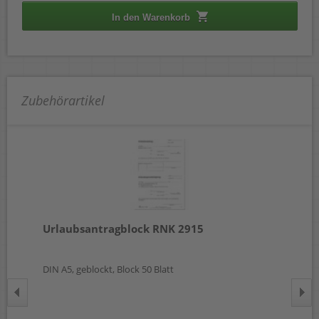
In den Warenkorb
Zubehörartikel
er
Urlaubsantragblock RNK 2915
Ta
50
DIN A5, geblockt, Block 50 Blatt
10x
sor