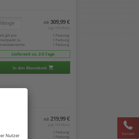
309,99 €
AB
(zzgl. 19% Mwst.)
eis gilt pro
1 Packung
mverpackt zu
1 Packung
indestabnahme
1 Packung
Lieferzeit ca. 2-5 Tage
In den Warenkorb
219,99 €
AB
(zzgl. 19% Mwst.)
eis gilt pro
1 Packung
Kontakt
mverpackt zu
1 Packung