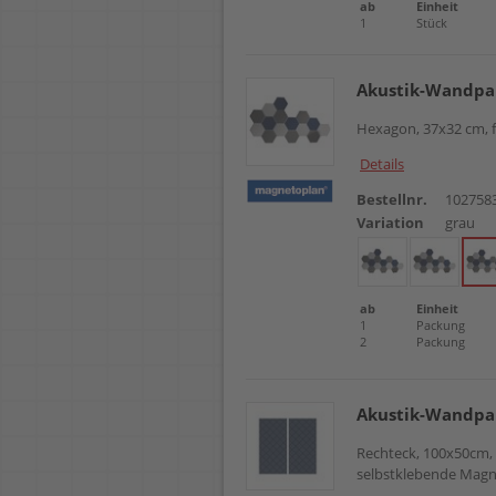
ab
Einheit
1
Stück
Akustik-Wandpa
Hexagon, 37x32 cm, f
Details
Bestellnr.
102758
Variation
grau
ab
Einheit
1
Packung
2
Packung
Akustik-Wandp
Rechteck, 100x50cm, 
selbstklebende Magnet