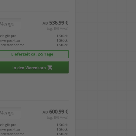
536,99 €
AB
(zzgl. 19% Mwst.)
eis gilt pro
1 Stück
mverpackt zu
1 Stück
indestabnahme
1 Stück
Lieferzeit ca. 2-5 Tage
In den Warenkorb
600,99 €
AB
(zzgl. 19% Mwst.)
eis gilt pro
1 Stück
mverpackt zu
1 Stück
indestabnahme
1 Stück