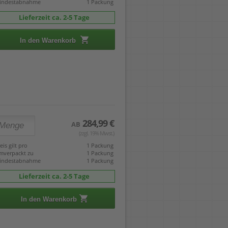
indestabnahme
1 Packung
Lieferzeit ca. 2-5 Tage
In den Warenkorb
284,99 €
AB
(zzgl. 19% Mwst.)
eis gilt pro
1 Packung
mverpackt zu
1 Packung
indestabnahme
1 Packung
Lieferzeit ca. 2-5 Tage
In den Warenkorb