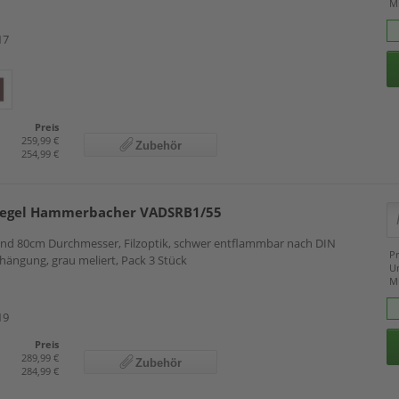
M
17
Preis
259,99 €
Zubehör
254,99 €
segel Hammerbacher VADSRB1/55
0 und 80cm Durchmesser, Filzoptik, schwer entflammbar nach DIN
Pr
hängung, grau meliert, Pack 3 Stück
U
M
19
Preis
289,99 €
Zubehör
284,99 €