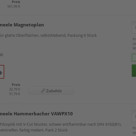
Preis
561,99 €
neele Magnetoplan
ür glatte Oberflächen, selbstklebend, Packung 6 Stück
Pr
U
M
30
Preis
32,79 €
Zubehör
31,79 €
aneele Hammerbacher VAWPX10
Filzoptik mit V-Cut Muster, schwer entflammbar nach DIN 4102(B1),
Pr
streifen, farbig meliert, Pack 2 Stück
U