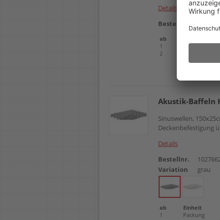
Details
Bestellnr.
102766
ab
Einheit
1
Packung
2
Packung
Akustik-Baffel
Sinuswellen, 150x25c
Deckenbefestigung üb
Details
Bestellnr.
102766
Variation
grau
ab
Einheit
1
Packung