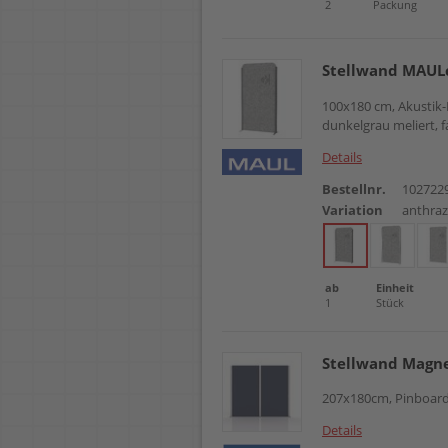
2
Packung
Stellwand MAUL
100x180 cm, Akustik
dunkelgrau meliert,
Details
Bestellnr.
102722
Variation
anthraz
ab
Einheit
1
Stück
Stellwand Magne
207x180cm, Pinboard
Details