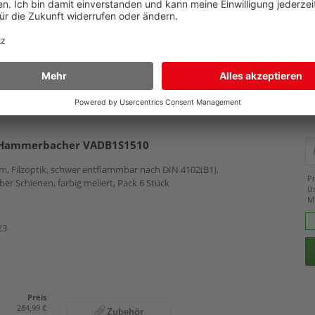
M
24
Preis
224,99 €
Zubehör
219,99 €
n Hammerbacher VADB1S1510
m, Filzoptik, schwer entflammbar nach DIN 4102(B1),
Pr
er Schienen, farbig meliert, Pack 6 Stück
U
M
23
Preis
284,99 €
Zubehör