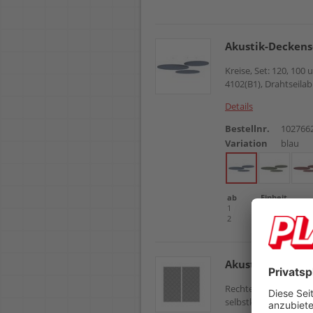
Akustik-Decken
Kreise, Set: 120, 10
4102(B1), Drahtseilab
Details
Bestellnr.
102766
Variation
blau
ab
Einheit
1
Packung
2
Packung
Akustik-Wandp
Rechteck, 100x50cm, 
selbstklebende Magnet