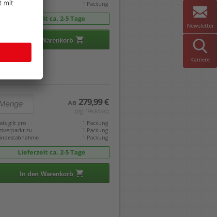
indestabnahme
1 Packung
Lieferzeit ca. 2-5 Tage
Newsletter
In den Warenkorb
Karriere
279,99 €
AB
(zzgl. 19% Mwst.)
eis gilt pro
1 Packung
mverpackt zu
1 Packung
indestabnahme
1 Packung
Lieferzeit ca. 2-5 Tage
In den Warenkorb