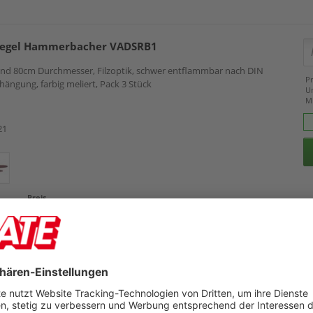
segel Hammerbacher VADSRB1
0 und 80cm Durchmesser, Filzoptik, schwer entflammbar nach DIN
Pr
hängung, farbig meliert, Pack 3 Stück
U
M
21
Preis
314,99 €
Zubehör
309,99 €
aneele Hammerbacher VAWPX10/55
Filzoptik mit V-Cut Muster, schwer entflammbar nach DIN 4102(B1),
Pr
streifen, grau meliert, Pack 2 Stück
U