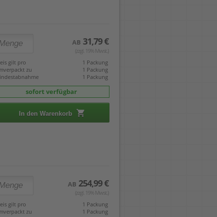
31,79 €
AB
(zzgl. 19% Mwst.)
eis gilt pro
1 Packung
mverpackt zu
1 Packung
indestabnahme
1 Packung
sofort verfügbar
In den Warenkorb
254,99 €
AB
(zzgl. 19% Mwst.)
eis gilt pro
1 Packung
mverpackt zu
1 Packung