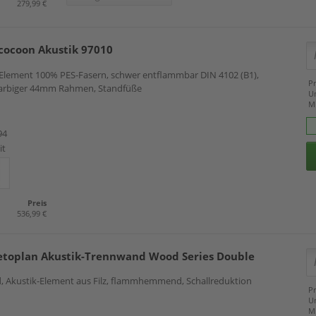
279,99 €
cocoon Akustik 97010
-Element 100% PES-Fasern, schwer entflammbar DIN 4102 (B1),
Pr
 farbiger 44mm Rahmen, Standfüße
U
M
94
it
Preis
536,99 €
toplan Akustik-Trennwand Wood Series Double
, Akustik-Element aus Filz, flammhemmend, Schallreduktion
Pr
U
M