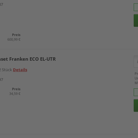
07
Preis
600,99 €
nset Franken ECO EL-UTR
 2 Stück
Details
Pr
U
97
M
Preis
34,59 €