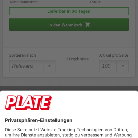
Mindestabnahme
1 Stück
Lieferbar in 3-5 Tagen
In den Warenkorb
Sortieren nach
Artikel pro Seite
2 Ergebnisse
Rufen Sie uns an 04298 401-0
Lieferbedingungen
Impressum
Kontakt
Footer anzeigen
PLATE Büromaterial Vertriebs GmbH