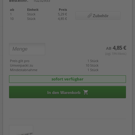
Bestellnr.
10252935
ab
Einheit
Preis
1
Stück
5,29 €
Zubehör
10
Stück
4,85 €
4,85 €
AB
(zzgl. 19% Mwst.)
Preis gilt pro
1 Stück
Umverpackt zu
10 Stück
Mindestabnahme
1 Stück
sofort verfügbar
In den Warenkorb