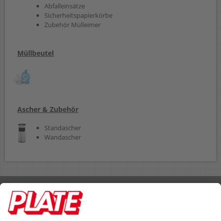
Abfalleinsätze
Sicherheitspapierkörbe
Zubehör Mülleimer
Müllbeutel
Ascher & Zubehör
Standascher
Wandascher
Rufen Sie uns an 04298 401-0
Lieferbedingungen
Impressum
Kontakt