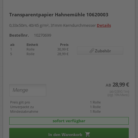
Transparentpapier Hahnemühle 10620003
0,33x50m, 40/45 g/m², 31mm Kerndurchmesser
Details
Bestellnr.
10270699
ab
Einheit
Preis
1
Rolle
30,99 €
Zubehör
5
Rolle
28,99 €
28,99 €
AB
(ab 0,58 € / 1m)
(zzgl. 19% Mwst.)
Preis gilt pro
1 Rolle
Umverpackt zu
1 Rolle
Mindestabnahme
1 Rolle
sofort verfügbar
In den Warenkorb