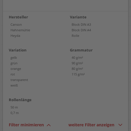
Hersteller
Variante
Canson
Block DIN A3
Hahnemühle
Block DIN A4
Heyda
Rolle
Variation
Grammatur
gelb
40 g/m²
grün
90 g/m²
orange
80 g/m²
rot
115 g/m²
transparent
weiß
Rollenlänge
50 m
0,7 m
Filter minimieren
weitere Filter anzeigen