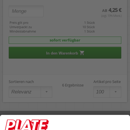
4,25 €
AB
(zzgl. 19% Mwst.)
Preis gilt pro
1 Stück
Umverpackt zu
10 Stück
Mindestabnahme
1 Stück
sofort verfügbar
In den Warenkorb
Sortieren nach
Artikel pro Seite
6 Ergebnisse
Rufen Sie uns an 04298 401-0
Lieferbedingungen
Impressum
Kontakt