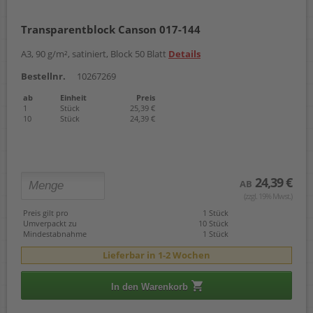
Transparentblock Canson 017-144
A3, 90 g/m², satiniert, Block 50 Blatt
Details
Bestellnr.
10267269
ab
Einheit
Preis
1
Stück
25,39 €
10
Stück
24,39 €
24,39 €
AB
(zzgl. 19% Mwst.)
Preis gilt pro
1 Stück
Umverpackt zu
10 Stück
Mindestabnahme
1 Stück
Lieferbar in 1-2 Wochen
In den Warenkorb