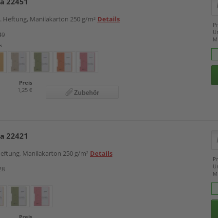
ba 22451
m. Heftung, Manilakarton 250 g/m²
Details
Pr
U
49
M
s
Preis
1,25 €
Zubehör
ba 22421
heftung, Manilakarton 250 g/m²
Details
Pr
U
28
M
Preis