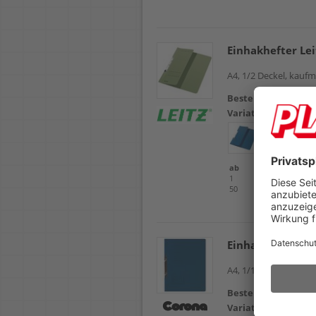
Einhakhefter Lei
A4, 1/2 Deckel, kauf
Bestellnr.
102523
Variation
grün
ab
Einheit
1
Stück
50
Stück
Einhakhefter Co
A4, 1/1 Deckel, kauf
Bestellnr.
102531
Variation
blau