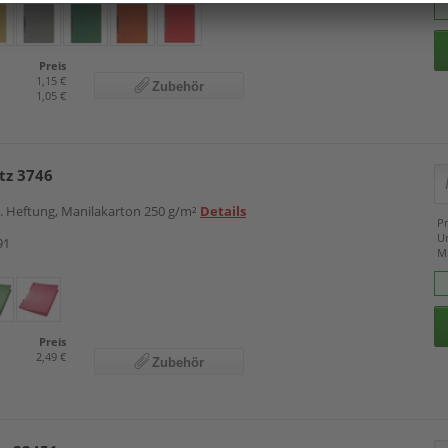
Preis
1,15 €
Zubehör
1,05 €
tz 3746
m. Heftung, Manilakarton 250 g/m²
Details
Pr
U
91
M
Preis
2,49 €
Zubehör