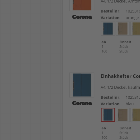
A4, 1/2 Deckel, Amts
Bestellnr.
102531
Variation
orange
ab
Einheit
1
Stück
100
Stück
Einhakhefter Co
A4, 1/2 Deckel, kauf
Bestellnr.
102531
Variation
blau
ab
Einheit
1
Stück
100
Stück