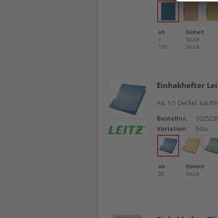
ab
Einheit
1
Stück
100
Stück
Einhakhefter Lei
A4, 1/1 Deckel, kauf
Bestellnr.
102523
Variation
blau
ab
Einheit
50
Stück