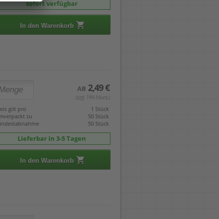
sofort verfügbar
In den Warenkorb
2,49 €
AB
(zzgl. 19% Mwst.)
eis gilt pro
1 Stück
mverpackt zu
50 Stück
indestabnahme
50 Stück
Lieferbar in 3-5 Tagen
In den Warenkorb