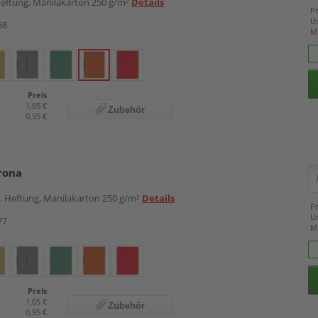
heftung, Manilakarton 250 g/m²
Details
Pr
U
68
M
Preis
1,05 €
Zubehör
0,95 €
rona
m. Heftung, Manilakarton 250 g/m²
Details
Pr
U
77
M
Preis
1,05 €
Zubehör
0,95 €