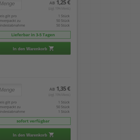
1,25 €
AB
(zzgl. 19% Mwst.)
eis gilt pro
1 Stück
mverpackt zu
50 Stück
indestabnahme
50 Stück
Lieferbar in 3-5 Tagen
In den Warenkorb
1,35 €
AB
(zzgl. 19% Mwst.)
eis gilt pro
1 Stück
mverpackt zu
50 Stück
indestabnahme
1 Stück
sofort verfügbar
In den Warenkorb