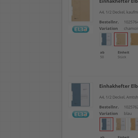
Einhakhefter El
A4, 1/2 Deckel, kauf
Bestellnr.
102576
Variation
chamoi
ab
Einheit
50
Stück
Einhakhefter El
A4, 1/2 Deckel, Amts
Bestellnr.
102576
Variation
blau
ab
Einheit