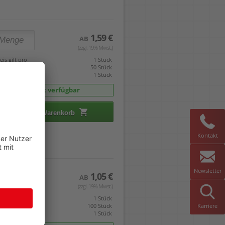
1,59 €
AB
(zzgl. 19% Mwst.)
eis gilt pro
1 Stück
mverpackt zu
50 Stück
indestabnahme
1 Stück
sofort verfügbar
In den Warenkorb
Kontakt
Newsletter
1,05 €
AB
(zzgl. 19% Mwst.)
eis gilt pro
1 Stück
Karriere
mverpackt zu
100 Stück
indestabnahme
1 Stück