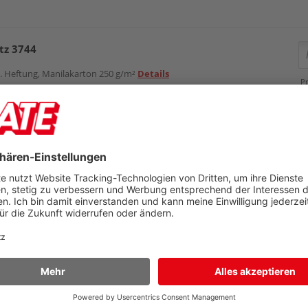
tz 3744
m. Heftung, Manilakarton 250 g/m²
Details
Pr
U
87
M
Preis
1,79 €
Zubehör
1,59 €
rona
m. Heftung, Manilakarton 250 g/m²
Details
Pr
U
91
M