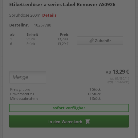
Etikettenlöser a-series Label Remover AS0926
Sprühdose 200ml
Details
Bestellnr.
10257780
ab
Einheit
Preis
1
Stück
13,79 €
Zubehör
6
Stück
13,29 €
13,29 €
AB
(ab 66,45 € / 1l)
(zzgl. 19% Mwst.)
Preis gilt pro
1 Stück
Umverpackt zu
12 Stück
Mindestabnahme
1 Stück
sofort verfügbar
In den Warenkorb