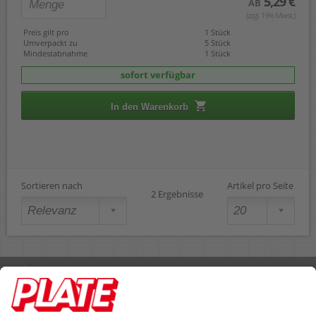
5,29 €
AB
(zzgl. 19% Mwst.)
Preis gilt pro
1 Stück
Umverpackt zu
5 Stück
Mindestabnahme
1 Stück
sofort verfügbar
In den Warenkorb
Sortieren nach
Artikel pro Seite
2 Ergebnisse
Rufen Sie uns an 04298 401-0
Lieferbedingungen
Impressum
Kontakt