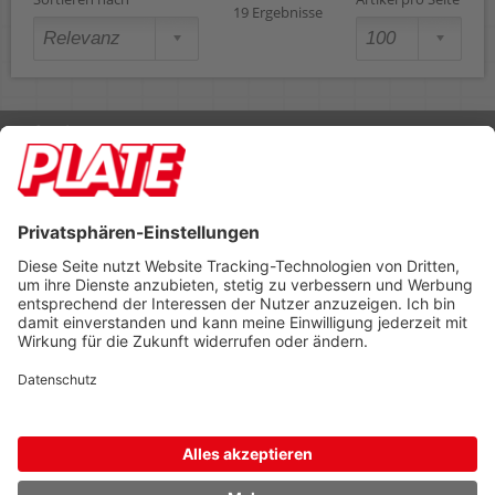
19 Ergebnisse
Rufen Sie uns an 04298 401-0
Lieferbedingungen
Impressum
Kontakt
Footer anzeigen
PLATE Büromaterial Vertriebs GmbH
Hilligenwarf 5
28865 Lilienthal
Tel: 04298 401-0
Fax: 04298 401-140
info@plate.de