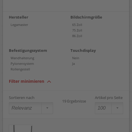
Hersteller
Bildschirmgröße
Legamaster
65 Zoll
75 Zoll
86 Zoll
Befestigungssystem
Touchdisplay
Wandhalterung
Nein
Pylonensystem
Ja
Rollengestell
Filter minimieren
Sortieren nach
Artikel pro Seite
19 Ergebnisse