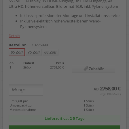
65 Zoll LED-Display, 1x HDMI-Ausgang, 3x HDMI-Eingänge, 4K
Ultra HD, höhenverstellbar, Bildformat 16:9, inkl. Pylonensystem
Inklusive professioneller Montage und Installationsservice
Inklusive elektrisch höhenverstellbarem Wand-
Pylonensystem
Details
Bestellnr.
10275898
65 Zoll
75 Zoll
86 Zoll
ab
Einheit
Preis
1
Stück
2758,00 €
Zubehör
2758,00 €
AB
(zzgl. 19% Mwst.)
Preis gilt pro
1 Stück
Umverpackt zu
1 Stück
Mindestabnahme
1 Stück
Lieferzeit ca. 2-5 Tage