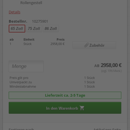
Rollengestell
Details
Bestellnr.
10275901
65 Zoll
75 Zoll
86 Zoll
ab
Einheit
Preis
1
Stück
2958,00 €
Zubehör
2958,00 €
AB
(zzgl. 19% Mwst.)
Preis gilt pro
1 Stück
Umverpackt zu
1 Stück
Mindestabnahme
1 Stück
Lieferzeit ca. 2-5 Tage
In den Warenkorb
Sortieren nach
Artikel pro Seite