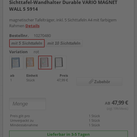
Sichttafel-Wandhalter Durable VARIO MAGNET
WALL 5 5914
magnetischer Tafelträger, inkl. 5 Sichttafeln A4 mit farbigem
Rahmen
Details
Bestellnr.
10270480
mit 5 Sichttafeln
mit 10 Sichttafeln
Variation
rot
ab
Einheit
Preis
1
Stück
47,99 €
Zubehör
47,99 €
AB
(zzgl. 19% Mwst.)
Preis gilt pro
1 Stück
Umverpackt zu
1 Stück
Mindestabnahme
1 Stück
Lieferbar in 3-5 Tagen