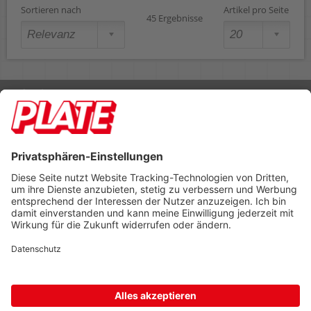
Sortieren nach
Artikel pro Seite
45 Ergebnisse
Rufen Sie uns an 04298 401-0
Lieferbedingungen
Impressum
Kontakt
Footer anzeigen
PLATE Büromaterial Vertriebs GmbH
Hilligenwarf 5
28865 Lilienthal
Tel: 04298 401-0
Fax: 04298 401-140
info@plate.de