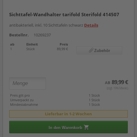
Sichttafel-Wandhalter tarifold Sterifold 414507
antibakteriell, inkl. 10 Sichttafeln schwarz
Details
Bestellnr.
10269237
ab
Einheit
Preis
1
Stück
89,99 €
Zubehör
89,99 €
AB
(zzgl. 19% Mwst.)
Preis gilt pro
1 Stück
Umverpackt zu
1 Stück
Mindestabnahme
1 Stück
Lieferbar in 1-2 Wochen
In den Warenkorb