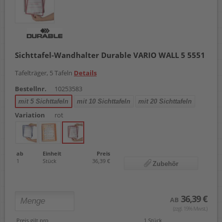
Sichttafel-Wandhalter Durable VARIO WALL 5 5551
Tafelträger, 5 Tafeln
Details
Bestellnr.
10253583
mit 5 Sichttafeln
mit 10 Sichttafeln
mit 20 Sichttafeln
Variation
rot
ab
Einheit
Preis
1
Stück
36,39 €
Zubehör
36,39 €
AB
(zzgl. 19% Mwst.)
Preis gilt pro
1 Stück