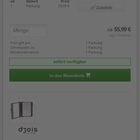
ab
Einheit
Preis
1
Packung
55,99 €
Zubehör
55,99 €
AB
(zzgl. 19% Mwst.)
Preis gilt pro
1 Packung
Umverpackt zu
1 Packung
Mindestabnahme
1 Packung
sofort verfügbar
In den Warenkorb