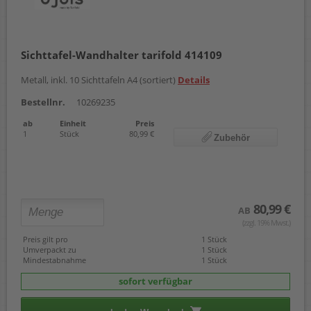
Sichttafel-Wandhalter tarifold 414109
Metall, inkl. 10 Sichttafeln A4 (sortiert)
Details
Bestellnr.
10269235
ab
Einheit
Preis
1
Stück
80,99 €
Zubehör
80,99 €
AB
(zzgl. 19% Mwst.)
Preis gilt pro
1 Stück
Umverpackt zu
1 Stück
Mindestabnahme
1 Stück
sofort verfügbar