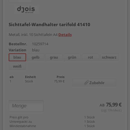
Sichttafel-Wandhalter tarifold 41410
Metall, inkl. 10 Sichttafeln A4
Details
Bestellnr.
10259714
Variation
blau
blau
gelb
grau
grün
rot
schwarz
weiß
ab
Einheit
Preis
1
Stück
75,99 €
Zubehör
75,99 €
AB
(zzgl. 19% Mwst.)
Preis gilt pro
1 Stück
Umverpackt zu
1 Stück
Mindestabnahme
1 Stück