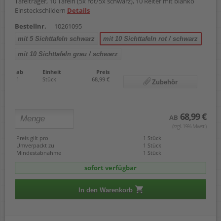
Tafelträger, 10 Tafeln (5x rot/5x schwarz), 10 Reiter mit blanko
Einsteckschildern
Details
Bestellnr.
10261095
mit 5 Sichttafeln schwarz
mit 10 Sichttafeln rot / schwarz
mit 10 Sichttafeln grau / schwarz
ab
Einheit
Preis
1
Stück
68,99 €
Zubehör
68,99 €
AB
(zzgl. 19% Mwst.)
Preis gilt pro
1 Stück
Umverpackt zu
1 Stück
Mindestabnahme
1 Stück
sofort verfügbar
In den Warenkorb