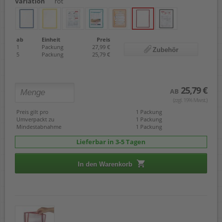
Variation
rot
ab
Einheit
Preis
1
Packung
27,99 €
Zubehör
5
Packung
25,79 €
25,79 €
AB
(zzgl. 19% Mwst.)
Preis gilt pro
1 Packung
Umverpackt zu
1 Packung
Mindestabnahme
1 Packung
Lieferbar in 3-5 Tagen
In den Warenkorb