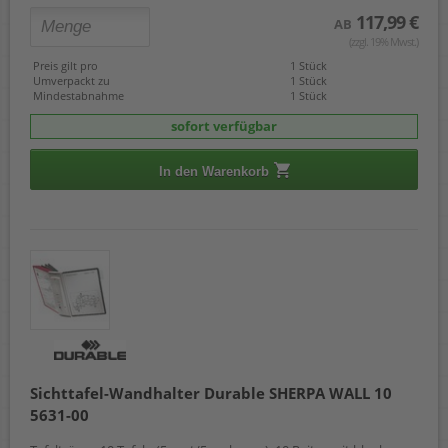
117,99 €
AB
(zzgl. 19% Mwst.)
Preis gilt pro
1 Stück
Umverpackt zu
1 Stück
Mindestabnahme
1 Stück
sofort verfügbar
In den Warenkorb
Sichttafel-Wandhalter Durable SHERPA WALL 10
5631-00