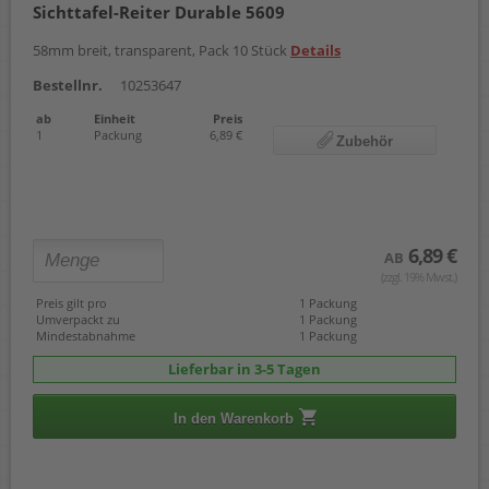
Sichttafel-Reiter Durable 5609
58mm breit, transparent, Pack 10 Stück
Details
Bestellnr.
10253647
ab
Einheit
Preis
1
Packung
6,89 €
Zubehör
6,89 €
AB
(zzgl. 19% Mwst.)
Preis gilt pro
1 Packung
Umverpackt zu
1 Packung
Mindestabnahme
1 Packung
Lieferbar in 3-5 Tagen
In den Warenkorb