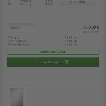
1
Packung
9,93 €
Zubehör
10
Packung
9,39 €
9,39 €
AB
(zzgl. 19% Mwst.)
Preis gilt pro
1 Packung
Umverpackt zu
1 Packung
Mindestabnahme
1 Packung
sofort verfügbar
In den Warenkorb