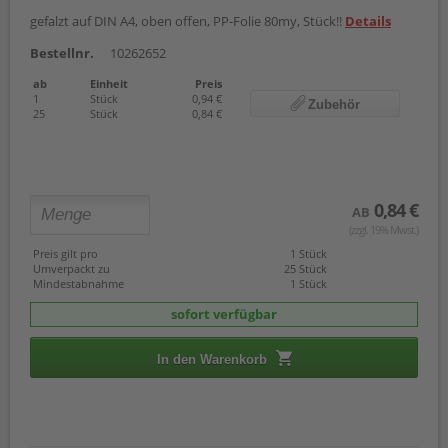
gefalzt auf DIN A4, oben offen, PP-Folie 80my, Stück!!
Details
Bestellnr.
10262652
ab
Einheit
Preis
1
Stück
0,94 €
Zubehör
25
Stück
0,84 €
0,84 €
AB
(zzgl. 19% Mwst.)
Preis gilt pro
1 Stück
Umverpackt zu
25 Stück
Mindestabnahme
1 Stück
sofort verfügbar
In den Warenkorb