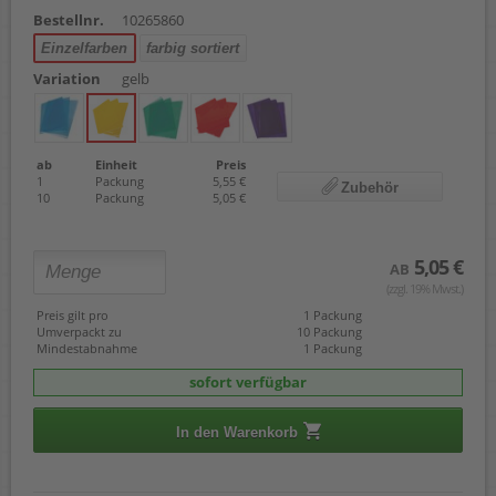
Bestellnr.
10265860
Einzelfarben
farbig sortiert
Variation
gelb
ab
Einheit
Preis
1
Packung
5,55 €
Zubehör
10
Packung
5,05 €
5,05 €
AB
(zzgl. 19% Mwst.)
Preis gilt pro
1 Packung
Umverpackt zu
10 Packung
Mindestabnahme
1 Packung
sofort verfügbar
In den Warenkorb