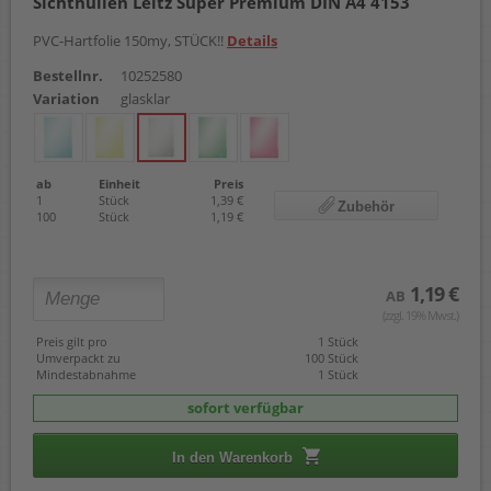
Sichthüllen Leitz Super Premium DIN A4 4153
PVC-Hartfolie 150my, STÜCK!!
Details
Bestellnr.
10252580
Variation
glasklar
ab
Einheit
Preis
1
Stück
1,39 €
Zubehör
100
Stück
1,19 €
1,19 €
AB
(zzgl. 19% Mwst.)
Preis gilt pro
1 Stück
Umverpackt zu
100 Stück
Mindestabnahme
1 Stück
sofort verfügbar
In den Warenkorb