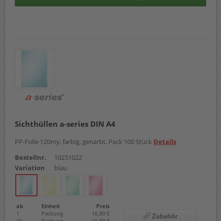
Sichthüllen a-series DIN A4
PP-Folie 120my, farbig, genarbt, Pack 100 Stück
Details
Bestellnr.
10251022
Variation
blau
ab
Einheit
Preis
1
Packung
16,89 €
Zubehör
10
Packung
15,89 €