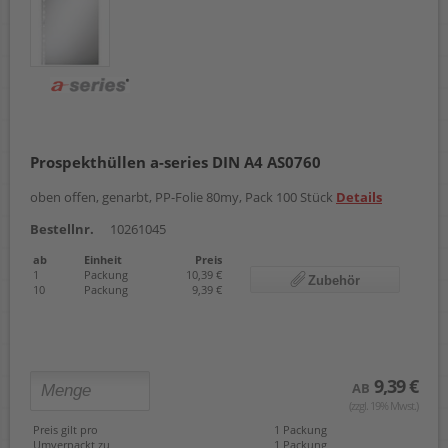
Prospekthüllen a-series DIN A4 AS0760
oben offen, genarbt, PP-Folie 80my, Pack 100 Stück
Details
Bestellnr.
10261045
ab
Einheit
Preis
1
Packung
10,39 €
Zubehör
10
Packung
9,39 €
9,39 €
AB
(zzgl. 19% Mwst.)
Preis gilt pro
1 Packung
Umverpackt zu
1 Packung