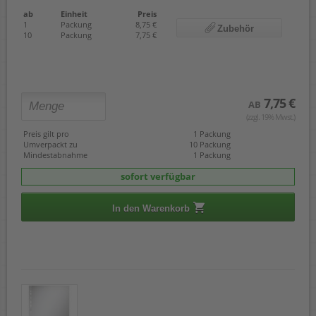
ab
Einheit
Preis
1
Packung
8,75 €
Zubehör
10
Packung
7,75 €
7,75 €
AB
(zzgl. 19% Mwst.)
Preis gilt pro
1 Packung
Umverpackt zu
10 Packung
Mindestabnahme
1 Packung
sofort verfügbar
In den Warenkorb