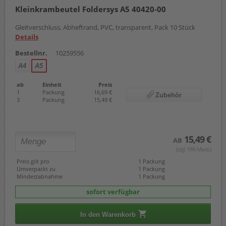
Kleinkrambeutel Foldersys A5 40420-00
Gleitverschluss, Abheftrand, PVC, transparent, Pack 10 Stück
Details
Bestellnr.
10259556
A4
A5
ab
Einheit
Preis
1
Packung
16,69 €
Zubehör
3
Packung
15,49 €
15,49 €
AB
(zzgl. 19% Mwst.)
Preis gilt pro
1 Packung
Umverpackt zu
1 Packung
Mindestabnahme
1 Packung
sofort verfügbar
In den Warenkorb