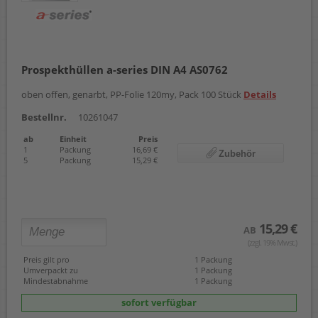
Prospekthüllen a-series DIN A4 AS0762
oben offen, genarbt, PP-Folie 120my, Pack 100 Stück
Details
Bestellnr.
10261047
ab
Einheit
Preis
1
Packung
16,69 €
Zubehör
5
Packung
15,29 €
15,29 €
AB
(zzgl. 19% Mwst.)
Preis gilt pro
1 Packung
Umverpackt zu
1 Packung
Mindestabnahme
1 Packung
sofort verfügbar