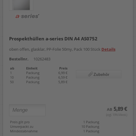
Prospekthüllen a-series DIN A4 AS0752
oben offen, glasklar, PP-Folie 50my, Pack 100 Stück
Details
Bestellnr.
10262483
ab
Einheit
Preis
1
Packung
6,99 €
Zubehör
10
Packung
6,59 €
50
Packung
5,89 €
5,89 €
AB
(zzgl. 19% Mwst.)
Preis gilt pro
1 Packung
Umverpackt zu
10 Packung
Mindestabnahme
1 Packung