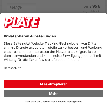
7,95 €
AB
(zzgl. 19% Mwst.)
Preis gilt pro
1 Packung
Umverpackt zu
1 Packung
Mindestabnahme
1 Packung
sofort verfügbar
In den Warenkorb
Sichthüllen a-series DIN A4 AS1173