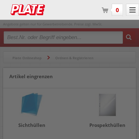
0
Angebote gelten nur für Gewerbetreibende. Preise zzgl. MwSt.
Type 2 or more characters for results.
Plate Onlineshop
Ordnen & Registrieren
Hüllen & Folienbeutel
Artikel eingrenzen
Sichthüllen
Prospekthüllen