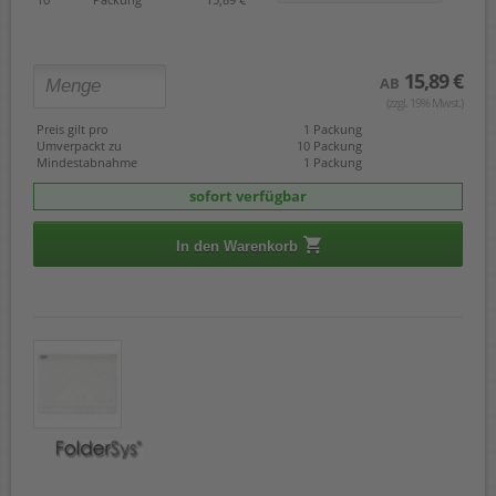
15,89 €
AB
(zzgl. 19% Mwst.)
Preis gilt pro
1 Packung
Umverpackt zu
10 Packung
Mindestabnahme
1 Packung
sofort verfügbar
In den Warenkorb