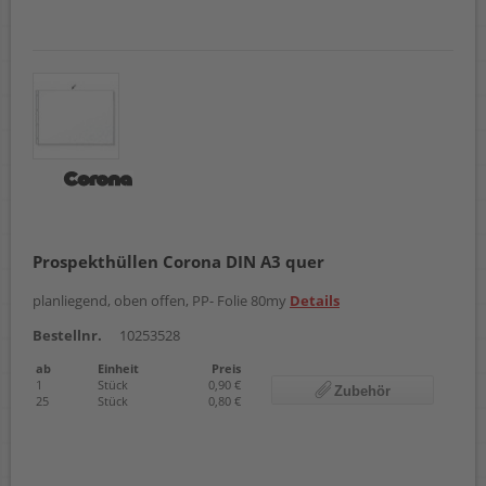
Prospekthüllen Corona DIN A3 quer
planliegend, oben offen, PP- Folie 80my
Details
Bestellnr.
10253528
ab
Einheit
Preis
1
Stück
0,90 €
Zubehör
25
Stück
0,80 €