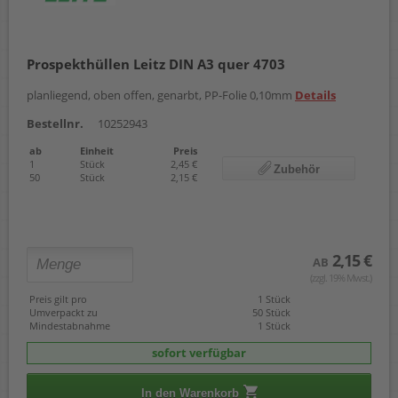
Prospekthüllen Leitz DIN A3 quer 4703
planliegend, oben offen, genarbt, PP-Folie 0,10mm
Details
Bestellnr.
10252943
ab
Einheit
Preis
1
Stück
2,45 €
Zubehör
50
Stück
2,15 €
2,15 €
AB
(zzgl. 19% Mwst.)
Preis gilt pro
1 Stück
Umverpackt zu
50 Stück
Mindestabnahme
1 Stück
sofort verfügbar
In den Warenkorb