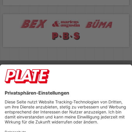
Rufen Sie uns an 04298 401-0
Lieferbedingungen
Impressum
Kontakt
Footer anzeigen
PLATE Büromaterial Vertriebs GmbH
Hilligenwarf 5
28865 Lilienthal