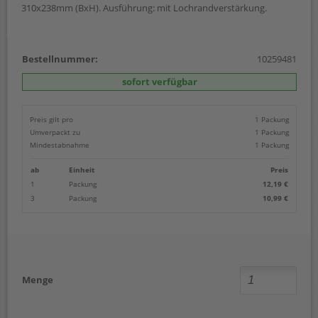
310x238mm (BxH). Ausführung: mit Lochrandverstärkung.
Bestellnummer:
10259481
sofort verfügbar
Preis gilt pro
1 Packung
Umverpackt zu
1 Packung
Mindestabnahme
1 Packung
ab
Einheit
Preis
1
Packung
12,19 €
3
Packung
10,99 €
Menge