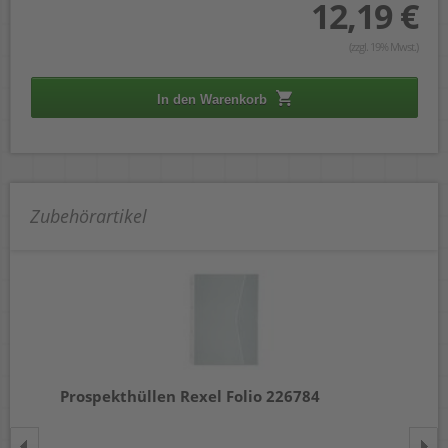
12,19 €
(zzgl. 19% Mwst.)
In den Warenkorb
Zubehörartikel
-
Prospekthüllen Rexel Folio 226784
Pr