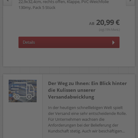
 10
22,9x32,4cm, rechts offen, Klappe, PVC-Weichfolie
rec
130my, Pack 5 Stück
Stü
 €
20,99 €
AB
wst.)
(zzgl.19% Mwst.)
Details
D
Der Weg zu Ihnen: Ein Blick hinter
die Kulissen unserer
Versandabwicklung
In der heutigen schnelllebigen Welt spielt
der Versand eine sehr entscheidende Rolle.
Für Unternehmen wachsen die
Anforderungen bei der Belieferung der
Kundschaft stetig. Auch wir beschäftigen...