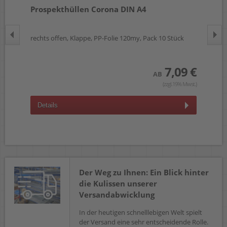
-
Prospekthüllen Corona DIN A4
Do
40
rechts offen, Klappe, PP-Folie 120my, Pack 10 Stück
Kle
 €
7,09 €
AB
wst.)
(zzgl.19% Mwst.)
Details
D
Der Weg zu Ihnen: Ein Blick hinter
die Kulissen unserer
Versandabwicklung
In der heutigen schnelllebigen Welt spielt
der Versand eine sehr entscheidende Rolle.