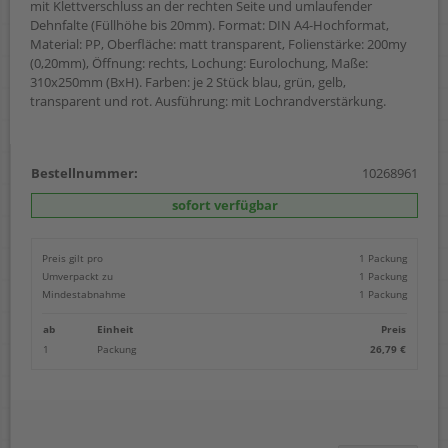
mit Klettverschluss an der rechten Seite und umlaufender
Dehnfalte (Füllhöhe bis 20mm). Format: DIN A4-Hochformat,
Material: PP, Oberfläche: matt transparent, Folienstärke: 200my
(0,20mm), Öffnung: rechts, Lochung: Eurolochung, Maße:
310x250mm (BxH). Farben: je 2 Stück blau, grün, gelb,
transparent und rot. Ausführung: mit Lochrandverstärkung.
Bestellnummer:
10268961
sofort verfügbar
Preis gilt pro
1 Packung
Umverpackt zu
1 Packung
Mindestabnahme
1 Packung
ab
Einheit
Preis
1
Packung
26,79 €