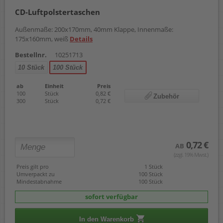
CD-Luftpolstertaschen
Außenmaße: 200x170mm, 40mm Klappe, Innenmaße:
175x160mm, weiß
Details
Bestellnr.
10251713
10 Stück
100 Stück
ab
Einheit
Preis
100
Stück
0,82 €
Zubehör
300
Stück
0,72 €
0,72 €
AB
(zzgl. 19% Mwst.)
Preis gilt pro
1 Stück
Umverpackt zu
100 Stück
Mindestabnahme
100 Stück
sofort verfügbar
In den Warenkorb