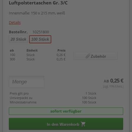
Luftpolstertaschen Gr. 3/C
Innenmaße: 150 x 215 mm, weiß
Details
Bestellnr.
10251800
20 Stück
100 Stück
ab
Einheit
Preis
100
Stück
0,26 €
Zubehör
300
Stück
0,25 €
0,25 €
AB
(zzgl. 19% Mwst.)
Preis gilt pro
1 Stück
Umverpackt zu
100 Stück
Mindestabnahme
100 Stück
sofort verfügbar
In den Warenkorb