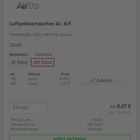
Luftpolstertaschen Gr. 6/F
Innenmaße: 220 x 340 mm, braun
Details
Bestellnr.
10264054
10 Stück
100 Stück
ab
Einheit
Preis
100
Stück
0,49 €
Zubehör
300
Stück
0,47 €
0,47 €
AB
(zzgl. 19% Mwst.)
Preis gilt pro
1 Stück
Umverpackt zu
100 Stück
Mindestabnahme
100 Stück
sofort verfügbar