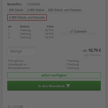
Bestellnr.
10250600
100 Stück
1.000 Stück
100 Stück, mit Fenster
1.000 Stück, mit Fenster
ab
Einheit
Preis
1
Packung
20,79 €
Zubehör
2
Packung
19,79 €
3
Packung
18,79 €
18,79 €
AB
(zzgl. 19% Mwst.)
Preis gilt pro
1 Packung
Umverpackt zu
1 Packung
Mindestabnahme
1 Packung
sofort verfügbar
In den Warenkorb