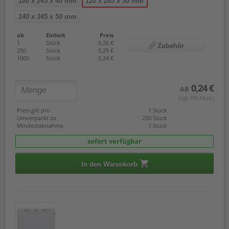
100 x 245 x 40 mm
120 x 285 x 50 mm
140 x 345 x 50 mm
ab
Einheit
Preis
1
Stück
0,26 €
Zubehör
250
Stück
0,25 €
1000
Stück
0,24 €
0,24 €
AB
(zzgl. 19% Mwst.)
Preis gilt pro
1 Stück
Umverpackt zu
250 Stück
Mindestabnahme
1 Stück
sofort verfügbar
In den Warenkorb