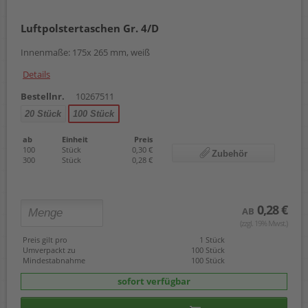
Luftpolstertaschen Gr. 4/D
Innenmaße: 175x 265 mm, weiß
Details
Bestellnr.
10267511
20 Stück
100 Stück
ab
Einheit
Preis
100
Stück
0,30 €
Zubehör
300
Stück
0,28 €
0,28 €
AB
(zzgl. 19% Mwst.)
Preis gilt pro
1 Stück
Umverpackt zu
100 Stück
Mindestabnahme
100 Stück
sofort verfügbar