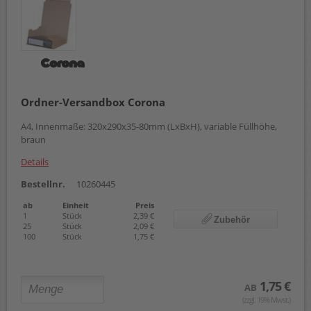
Ordner-Versandbox Corona
A4, Innenmaße: 320x290x35-80mm (LxBxH), variable Füllhöhe,
braun
Details
Bestellnr.
10260445
ab
Einheit
Preis
1
Stück
2,39 €
Zubehör
25
Stück
2,09 €
100
Stück
1,75 €
1,75 €
AB
(zzgl. 19% Mwst.)