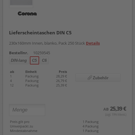
Lieferscheintaschen DIN C5
230x160mm Innen, blanko, Pack 250 Stück
Details
Bestellnr.
10259545
DIN-lang
C5
C6
ab
Einheit
Preis
1
Packung
28,29 €
Zubehör
4
Packung
26,79 €
12
Packung
25,39 €
25,39 €
AB
(zzgl. 19% Mwst.)
Preis gilt pro
1 Packung
Umverpackt zu
4 Packung
Mindestabnahme
1 Packung