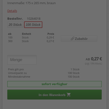
Innenmaße: 175 x 265 mm, braun
Details
Bestellnr.
10264018
20 Stück
100 Stück
ab
Einheit
Preis
100
Stück
0,29 €
Zubehör
300
Stück
0,27 €
0,27 €
AB
(zzgl. 19% Mwst.)
Preis gilt pro
1 Stück
Umverpackt zu
100 Stück
Mindestabnahme
100 Stück
sofort verfügbar
In den Warenkorb