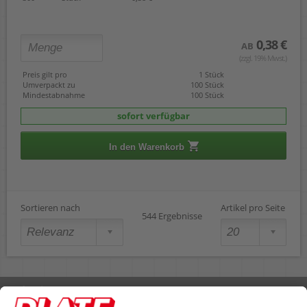
0,38 €
AB
(zzgl. 19% Mwst.)
Preis gilt pro
1 Stück
Umverpackt zu
100 Stück
Mindestabnahme
100 Stück
sofort verfügbar
In den Warenkorb
Sortieren nach
Artikel pro Seite
544 Ergebnisse
Rufen Sie uns an 04298 401-0