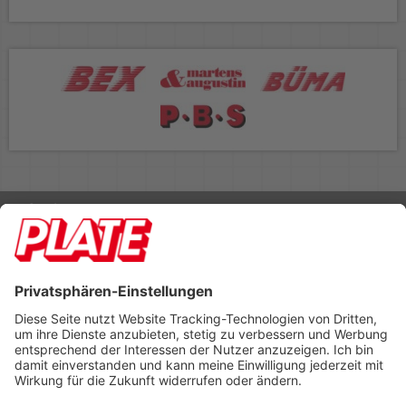
Rufen Sie uns an 04298 401-0
Lieferbedingungen
Impressum
Kontakt
Footer anzeigen
PLATE Büromaterial Vertriebs GmbH
Hilligenwarf 5
28865 Lilienthal