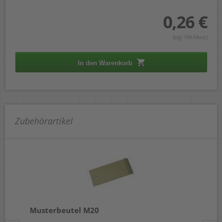
0,26 €
(zzgl. 19% Mwst.)
In den Warenkorb
Zubehörartikel
Musterbeutel M20
Mu