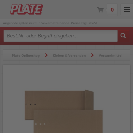
0
Angebote gelten nur für Gewerbetreibende. Preise zzgl. MwSt.
Type 2 or more characters for results.
Plate Onlineshop
Kleben & Versenden
Versandmittel
Musterbeutel
Musterbeutel M30