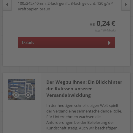
100x245x40mm, 2-fach gerillt, 3-fach gelocht, 120 g/m²
140
Kraftpapier, braun
Kra
 €
0,24 €
AB
wst.)
(zzgl.19% Mwst.)
Details
D
Der Weg zu Ihnen: Ein Blick hinter
die Kulissen unserer
Versandabwicklung
In der heutigen schnelllebigen Welt spielt
der Versand eine sehr entscheidende Rolle.
Für Unternehmen wachsen die
Anforderungen bei der Belieferung der
Kundschaft stetig. Auch wir beschäftigen...