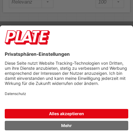
Rufen Sie uns an 04298 401-0
Lieferbedingungen
Impressum
Kontakt
Footer anzeigen
PLATE Büromaterial Vertriebs GmbH
Hilligenwarf 5
28865 Lilienthal
Tel: 04298 401-0
Fax: 04298 401-140
info@plate.de
design: construktiv