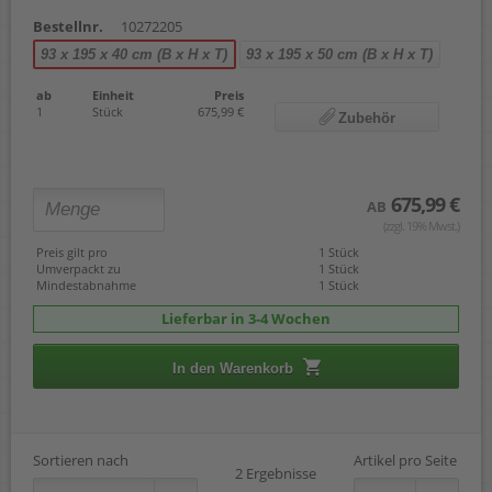
Bestellnr.
10272205
93 x 195 x 40 cm (B x H x T)
93 x 195 x 50 cm (B x H x T)
ab
Einheit
Preis
1
Stück
675,99 €
Zubehör
675,99 €
AB
(zzgl. 19% Mwst.)
Preis gilt pro
1 Stück
Umverpackt zu
1 Stück
Mindestabnahme
1 Stück
Lieferbar in 3-4 Wochen
In den Warenkorb
Sortieren nach
Artikel pro Seite
2 Ergebnisse