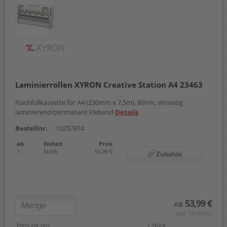
Laminierrollen XYRON Creative Station A4 23463
Nachfüllkassette für A4 (230mm x 7,5m), 80mic, einseitig
laminierend/permanent klebend
Details
Bestellnr.
10257874
ab
Einheit
Preis
1
Stück
53,99 €
Zubehör
53,99 €
AB
(zzgl. 19% Mwst.)
Preis gilt pro
1 Stück