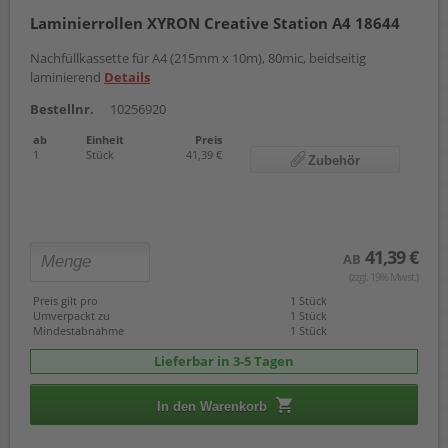
Laminierrollen XYRON Creative Station A4 18644
Nachfüllkassette für A4 (215mm x 10m), 80mic, beidseitig
laminierend
Details
Bestellnr.
10256920
ab
Einheit
Preis
1
Stück
41,39 €
Zubehör
41,39 €
AB
(zzgl. 19% Mwst.)
Preis gilt pro
1 Stück
Umverpackt zu
1 Stück
Mindestabnahme
1 Stück
Lieferbar in 3-5 Tagen
In den Warenkorb