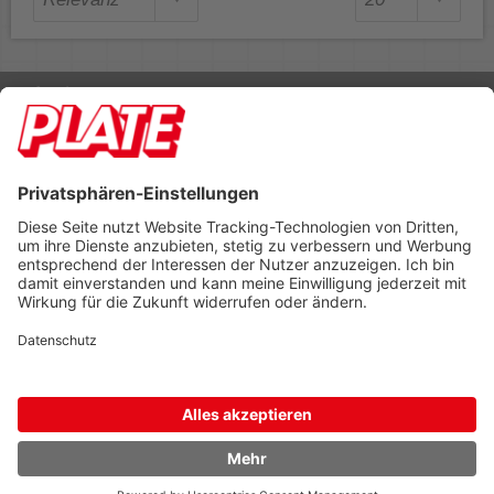
Rufen Sie uns an 04298 401-0
Lieferbedingungen
Impressum
Kontakt
Footer anzeigen
PLATE Büromaterial Vertriebs GmbH
Hilligenwarf 5
28865 Lilienthal
Tel: 04298 401-0
Fax: 04298 401-140
info@plate.de
design: construktiv
entwicklung: decoit