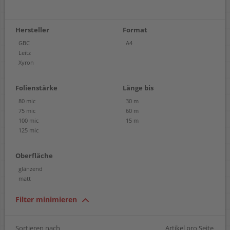
Hersteller
Format
GBC
A4
Leitz
Xyron
Folienstärke
Länge bis
80 mic
30 m
75 mic
60 m
100 mic
15 m
125 mic
Oberfläche
glänzend
matt
Filter minimieren
Sortieren nach
Artikel pro Seite