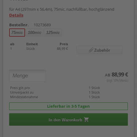
für A4 (297mm x 56,4m), 75mic, nachfüllbar, hochglänzend
Details
Bestellnr.
10273689
75mic
100mic
125mic
ab
Einheit
Preis
1
Stück
88,99 €
Zubehör
88,99 €
AB
(zzgl. 19% Mwst.)
Preis gilt pro
1 Stück
Umverpackt zu
1 Stück
Mindestabnahme
1 Stück
Lieferbar in 3-5 Tagen
In den Warenkorb