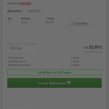
klebend
Details
Bestellnr.
10257872
ab
Einheit
Preis
1
Stück
53,99 €
Zubehör
53,99 €
AB
(zzgl. 19% Mwst.)
Preis gilt pro
1 Stück
Umverpackt zu
1 Stück
Mindestabnahme
1 Stück
Lieferbar in 3-5 Tagen
In den Warenkorb