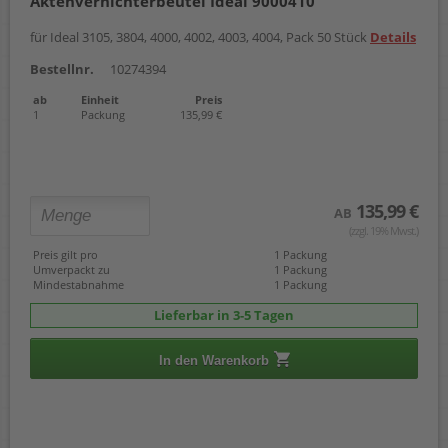
Aktenvernichterbeutel Ideal 9000410
für Ideal 3105, 3804, 4000, 4002, 4003, 4004, Pack 50 Stück
Details
Bestellnr.
10274394
ab
Einheit
Preis
1
Packung
135,99 €
135,99 €
AB
(zzgl. 19% Mwst.)
Preis gilt pro
1 Packung
Umverpackt zu
1 Packung
Mindestabnahme
1 Packung
Lieferbar in 3-5 Tagen
In den Warenkorb