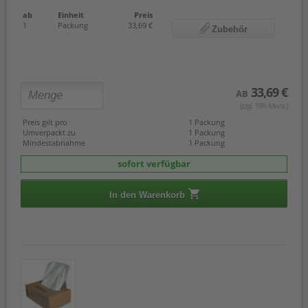
ab
Einheit
Preis
1
Packung
33,69 €
Zubehör
33,69 €
AB
(zzgl. 19% Mwst.)
Preis gilt pro
1 Packung
Umverpackt zu
1 Packung
Mindestabnahme
1 Packung
sofort verfügbar
In den Warenkorb