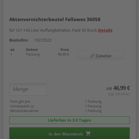
Aktenvernichterbeutel Fellowes 36058
für 121-143 Liter Auffangbehälter, Pack 50 Stück
Details
Bestellnr.
10273522
ab
Einheit
Preis
1
Packung
46,99 €
Zubehör
46,99 €
AB
(zzgl. 19% Mwst.)
Preis gilt pro
1 Packung
Umverpackt zu
1 Packung
Mindestabnahme
1 Packung
Lieferbar in 3-5 Tagen
In den Warenkorb