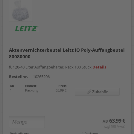
Aktenvernichterbeutel Leitz IQ Poly-Auffangbeutel
80080000
für 20-40 Liter Auffangbehälter, Pack 100 Stück
Details
Bestellnr.
10265206
ab
Einheit
Preis
1
Packung
63,99 €
Zubehör
63,99 €
AB
(zzgl. 19% Mwst.)
Preis gilt pro
1 Packung