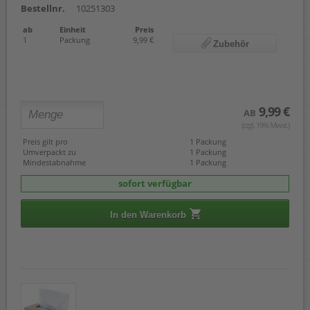
Bestellnr.
10251303
ab
Einheit
Preis
1
Packung
9,99 €
Zubehör
9,99 €
AB
(zzgl. 19% Mwst.)
Preis gilt pro
1 Packung
Umverpackt zu
1 Packung
Mindestabnahme
1 Packung
sofort verfügbar
In den Warenkorb