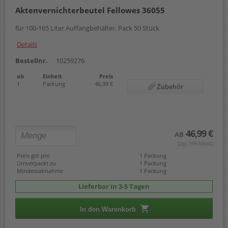
Aktenvernichterbeutel Fellowes 36055
für 100-165 Liter Auffangbehälter, Pack 50 Stück
Details
Bestellnr.
10259276
ab
Einheit
Preis
1
Packung
46,99 €
Zubehör
46,99 €
AB
(zzgl. 19% Mwst.)
Preis gilt pro
1 Packung
Umverpackt zu
1 Packung
Mindestabnahme
1 Packung
Lieferbar in 3-5 Tagen
In den Warenkorb