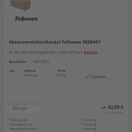
Aktenvernichterbeutel Fellowes 3608401
für 94 Liter Auffangbehälter, Pack 50 Stück
Details
Bestellnr.
10273523
ab
Einheit
Preis
1
Packung
42,89 €
Zubehör
42,89 €
AB
(zzgl. 19% Mwst.)
Preis gilt pro
1 Packung
Umverpackt zu
1 Packung
Mindestabnahme
1 Packung