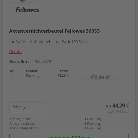
Aktenvernichterbeutel Fellowes 36053
für 34 Liter Auffangbehälter, Pack 100 Stück
Details
Bestellnr.
10259274
ab
Einheit
Preis
1
Packung
44,29 €
Zubehör
44,29 €
AB
(zzgl. 19% Mwst.)
Preis gilt pro
1 Packung
Umverpackt zu
1 Packung
Mindestabnahme
1 Packung
Lieferbar in 3-5 Tagen