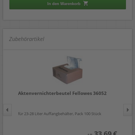
In den Warenkorb
Zubehörartikel
1
Aktenvernichterbeutel Fellowes 36052
Ak
für 23-28 Liter Auffangbehälter, Pack 100 Stück
für
 €
wst.)
33,69 €