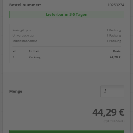
Bestellnummer:
10259274
Lieferbar in 3-5 Tagen
Preis gilt pro
1 Packung
Umverpackt zu
1 Packung
Mindestabnahme
1 Packung
ab
Einheit
Preis
1
Packung
44,29 €
Menge
44,29 €
(zzgl. 19% Mwst.)