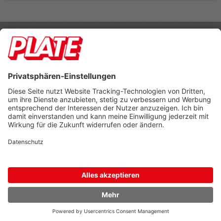
Rufen Sie uns an 04298 401-0
Lieferbedingungen
Impressum
Kontakt
Footer anzeigen
PLATE Büromaterial Vertriebs GmbH
Hilligenwarf 5
28865 Lilienthal
Tel: 04298 401-0
Fax: 04298 401-140
info@plate.de
design: construktiv
entwicklung: decoit