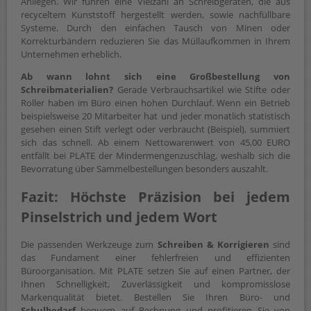
Anliegen. Wir führen eine Vielzahl an Schreibgeräten, die aus
recyceltem Kunststoff hergestellt werden, sowie nachfüllbare
Systeme. Durch den einfachen Tausch von Minen oder
Korrekturbändern reduzieren Sie das Müllaufkommen in Ihrem
Unternehmen erheblich.
Ab wann lohnt sich eine Großbestellung von
Schreibmaterialien?
Gerade Verbrauchsartikel wie Stifte oder
Roller haben im Büro einen hohen Durchlauf. Wenn ein Betrieb
beispielsweise 20 Mitarbeiter hat und jeder monatlich statistisch
gesehen einen Stift verlegt oder verbraucht (Beispiel), summiert
sich das schnell. Ab einem Nettowarenwert von 45,00 EURO
entfällt bei PLATE der Mindermengenzuschlag, weshalb sich die
Bevorratung über Sammelbestellungen besonders auszahlt.
Fazit: Höchste Präzision bei jedem
Pinselstrich und jedem Wort
Die passenden Werkzeuge zum
Schreiben & Korrigieren
sind
das Fundament einer fehlerfreien und effizienten
Büroorganisation. Mit PLATE setzen Sie auf einen Partner, der
Ihnen Schnelligkeit, Zuverlässigkeit und kompromisslose
Markenqualität bietet. Bestellen Sie Ihren Büro- und
Schulbedarf
bequem auf Rechnung und profitieren Sie von