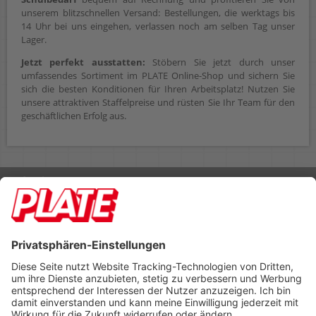
unserem blitzschnellen Versand: Bestellungen, die werktags bis
14 Uhr bei uns eingehen, verlassen noch am selben Tag unser
Lager.
Jetzt perfekt ausstatten:
Stöbern Sie jetzt durch unser
umfassendes Sortiment im PLATE Online-Shop und sichern Sie
sich die besten Konditionen für Ihren Arbeitsplatz! Nutzen Sie
unsere attraktiven Staffelpreise und rüsten Sie Ihr Team für den
geschäftlichen Erfolg aus.
Rufen Sie uns an 04298 401-0
Lieferbedingungen
Impressum
Kontakt
Footer anzeigen
PLATE Büromaterial Vertriebs GmbH