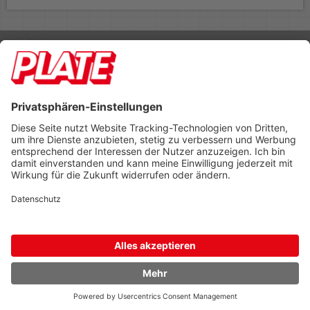
Rufen Sie uns an 04298 401-0
Lieferbedingungen
Impressum
Kontakt
Footer anzeigen
PLATE Büromaterial Vertriebs GmbH
Hilligenwarf 5
28865 Lilienthal
Tel: 04298 401-0
Fax: 04298 401-140
info@plate.de
design: construktiv
entwicklung: decoit