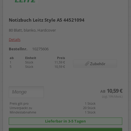
Notizbuch Leitz Style A5 44521094
80 Blatt, blanko, Hardcover
Details
Bestellnr.
10275606
ab
Einheit
Preis
1
Stück
11,59 €
Zubehör
5
Stück
10,59 €
10,59 €
AB
(zzgl. 19% Mwst.)
Preis gilt pro
1 Stück
Umverpackt zu
20 Stück
Mindestabnahme
1 Stück
Lieferbar in 3-5 Tagen