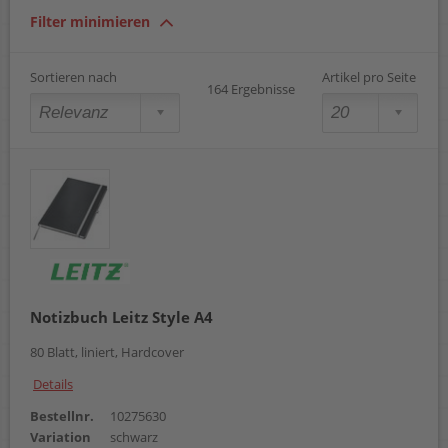
hellgrau
Filter minimieren
kariert
koralle
liniert
Sortieren nach
Artikel pro Seite
164 Ergebnisse
rautiert
rot
schwarz
Notizbuch Leitz Style A4
80 Blatt, liniert, Hardcover
Details
Bestellnr.
10275630
Variation
schwarz