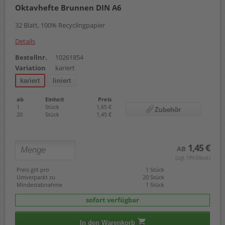
Oktavhefte Brunnen DIN A6
32 Blatt, 100% Recyclingpapier
Details
Bestellnr.
10261854
Variation
kariert
kariert
liniert
ab
Einheit
Preis
1
Stück
1,65 €
Zubehör
20
Stück
1,45 €
1,45 €
AB
(zzgl. 19% Mwst.)
Preis gilt pro
1 Stück
Umverpackt zu
20 Stück
Mindestabnahme
1 Stück
sofort verfügbar
In den Warenkorb