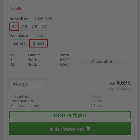
Details
Bestellnr.
10262605
A4
A5
A6
A7
Variation
liniert
kariert
liniert
ab
Einheit
Preis
1
Stück
6,89 €
Zubehör
12
Stück
6,69 €
6,69 €
AB
(zzgl. 19% Mwst.)
Preis gilt pro
1 Stück
Umverpackt zu
6 Stück
Mindestabnahme
1 Stück
sofort verfügbar
In den Warenkorb