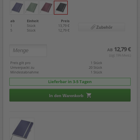
ab
Einheit
Preis
1
Stück
13,79 €
Zubehör
5
Stück
12,79 €
12,79 €
AB
(zzgl. 19% Mwst.)
Preis gilt pro
1 Stück
Umverpackt zu
20 Stück
Mindestabnahme
1 Stück
Lieferbar in 3-5 Tagen
In den Warenkorb