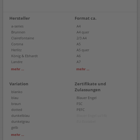
Hersteller
Format ca.
a-series
A4
Brunnen
A4 quer
Clairefontaine
2/3 A4
Corona
A5
Herlitz
A5 quer
König & Ebhardt
A6
Landre
A7
Leitz
B5
mehr ...
mehr ...
Oxford
RNK Verlag
Variation
Zertifikate und
senseBook
Zulassungen
Sigel
blanko
Westcott
blau
Blauer Engel
braun
FSC
dotted
PEFC
dunkelblau
Blauer Engel uz14b
dunkelgrau
EU-Ecolabel
gelb
grau
mehr ...
grün