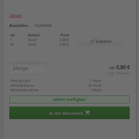
Details
Bestellnr.
10269899
ab
Einheit
Preis
1
Stück
0,90 €
Zubehör
25
Stück
0,80 €
0,80 €
AB
(zzgl. 19% Mwst.)
Preis gilt pro
1 Stück
Umverpackt zu
25 Stück
Mindestabnahme
1 Stück
sofort verfügbar
In den Warenkorb