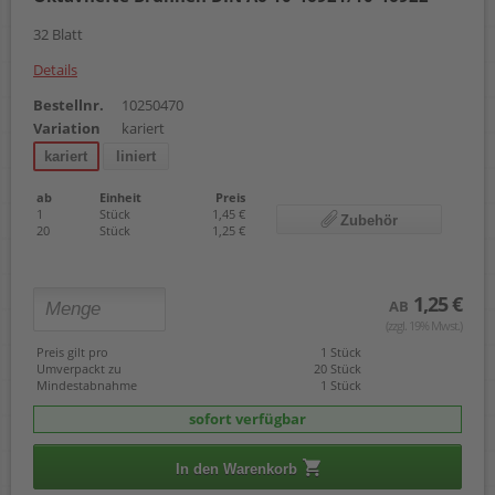
32 Blatt
Details
Bestellnr.
10250470
Variation
kariert
kariert
liniert
ab
Einheit
Preis
1
Stück
1,45 €
Zubehör
20
Stück
1,25 €
1,25 €
AB
(zzgl. 19% Mwst.)
Preis gilt pro
1 Stück
Umverpackt zu
20 Stück
Mindestabnahme
1 Stück
sofort verfügbar
In den Warenkorb