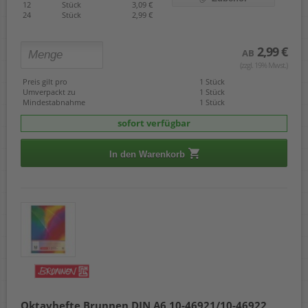
12
Stück
3,09 €
24
Stück
2,99 €
2,99 €
AB
(zzgl. 19% Mwst.)
Preis gilt pro
1 Stück
Umverpackt zu
1 Stück
Mindestabnahme
1 Stück
sofort verfügbar
In den Warenkorb
Oktavhefte Brunnen DIN A6 10-46921/10-46922