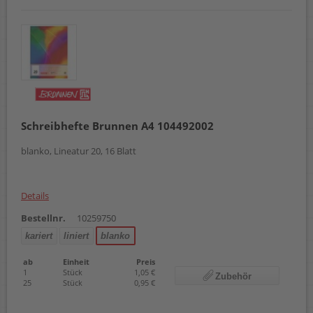
Schreibhefte Brunnen A4 104492002
blanko, Lineatur 20, 16 Blatt
Details
Bestellnr.
10259750
kariert
liniert
blanko
ab
Einheit
Preis
1
Stück
1,05 €
Zubehör
25
Stück
0,95 €