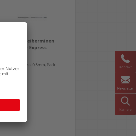
Kugelschreiberminen
Kugelschreiberminen
Schneider Express
Schneider Slider 755 M
775M
Strichbreite ca. 0,5mm, Pack
Kontakt
10 Stück
Großraummine, Strichbreite
ca. 0,5mm, STÜCK!!
Newsletter
Karriere