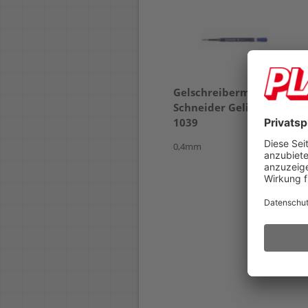
Kugelschreiber
Gelschreibermine
Schneider Slider Rave
Schneider Gelion+ 39
XB 132549
1039
0,4mm
Strichbreite XB ca.
0,7mm
auswechselbare
Großraummine 755 XB
mit verschleißfester
Edelstahlspitze
durch Plug&Play-
System mit
verschiedenen
Minenformaten
nachfüllbar