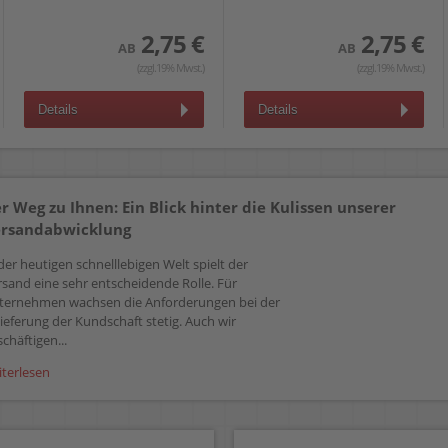
2,75 €
2,75 €
AB
AB
(zzgl.19% Mwst.)
(zzgl.19% Mwst.)
Details
Details
r Weg zu Ihnen: Ein Blick hinter die Kulissen unserer
rsandabwicklung
der heutigen schnelllebigen Welt spielt der
rsand eine sehr entscheidende Rolle. Für
ternehmen wachsen die Anforderungen bei der
ieferung der Kundschaft stetig. Auch wir
chäftigen...
iterlesen