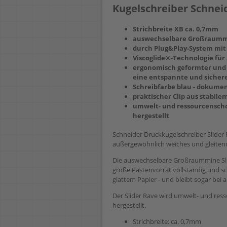
Kugelschreiber Schneid
Strichbreite XB ca. 0,7mm
auswechselbare Großraummin
durch Plug&Play-System mit
Viscoglide®-Technologie fü
ergonomisch geformter und 
eine entspannte und sicher
Schreibfarbe blau - dokumen
praktischer Clip aus stabile
umwelt- und ressourcensch
hergestellt
Schneider Druckkugelschreiber Slider 
außergewöhnlich weiches und gleiten
Die auswechselbare Großraummine Slide
große Pastenvorrat vollständig und sch
glattem Papier - und bleibt sogar be
Der Slider Rave wird umwelt- und re
hergestellt.
Strichbreite: ca. 0,7mm