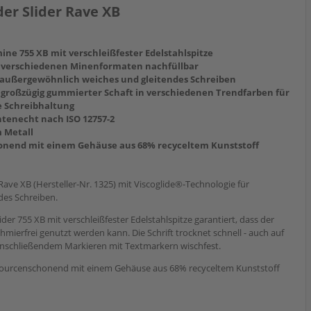
er Slider Rave XB
e 755 XB mit verschleißfester Edelstahlspitze
 verschiedenen Minenformaten nachfüllbar
r außergewöhnlich weiches und gleitendes Schreiben
großzügig gummierter Schaft in verschiedenen Trendfarben für
e Schreibhaltung
tenecht nach ISO 12757-2
m Metall
onend mit einem Gehäuse aus 68% recyceltem Kunststoff
Rave XB (Hersteller-Nr. 1325) mit Viscoglide®-Technologie für
des Schreiben.
r 755 XB mit verschleißfester Edelstahlspitze garantiert, dass der
mierfrei genutzt werden kann. Die Schrift trocknet schnell - auch auf
i anschließendem Markieren mit Textmarkern wischfest.
ssourcenschonend mit einem Gehäuse aus 68% recyceltem Kunststoff