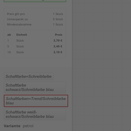
Locher
Geometrie-Sets
Briefwaagen
CDs, DVDs & Aufbewahrung
Bohren
Anschlagschienen
Lineale
Paketwaagen
USB Sticks & Zubehör
Sägen
Preis gilt pro
1 Stück
Lochpfeifen & Lochscheiben
Maßstäbe
Kofferwaagen
Kartenlesegeräte & Speicherkarten
Handwerkzeuge
Panasonic
Umverpackt zu
5 Stück
Winkelmesser
LTO Bänder
Messtechnik
Ricoh
Mindestabnahme
1 Stück
Zeichendreiecke
Externe Festplatten
Schleifen
Samsung
Akkugebläse
ab
Einheit
Preis
Mehr...
1
Stück
3,79 €
5
Stück
3,49 €
10
Stück
3,19 €
Schaftfarbe=Schreibfarbe
Schaftfarbe
schwarz/Schreibfarbe blau
Schaftfarben=Trend/Schreibfarbe
blau
Schaftfarbe weiß-
schwarz/Schreibfarbe blau
Variante
petrol