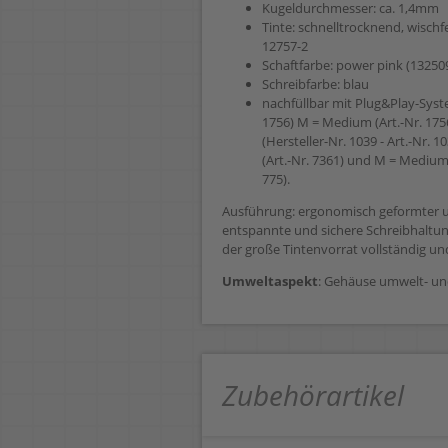
Kugeldurchmesser: ca. 1,4mm
Tinte: schnelltrocknend, wisc
12757-2
Schaftfarbe: power pink (132509
Schreibfarbe: blau
nachfüllbar mit Plug&Play-Syst
1756) M = Medium (Art.-Nr. 17569
(Hersteller-Nr. 1039 - Art.-Nr. 10
(Art.-Nr. 7361) und M = Medium 
775).
Ausführung: ergonomisch geformter u
entspannte und sichere Schreibhaltung,
der große Tintenvorrat vollständig un
Umweltaspekt
: Gehäuse umwelt- un
Zubehörartikel