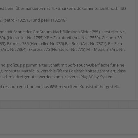
hfest beim Übermarkieren mit Textmarkern, dokumentenecht nach ISO
), petrol (132513) und pearl (132519)
em: mit Schneider Großraum-Nachfüllminen Slider 755 (Hersteller-Nr.
), (Hersteller-Nr. 1755) XB = Extrabreit (Art.-Nr. 17559), Gelion + 39
39), Express 735 (Hersteller-Nr. 735) B = Breit (Art.-Nr. 7371), F = Fein
(Art.-Nr. 7364), Express 775 (Hersteller-Nr. 775) M = Medium (Art.-Nr.
nd großzügig gummierter Schaft mit Soft-Touch-Oberfläche für eine
 robuster Metallclip, verschleißfeste Edelstahlspitze garantiert, dass
d schmierfrei genutzt werden kann, cleveres Plug&Play-System.
d ressourcenschonend aus 68% recyceltem Kunststoff hergestellt.