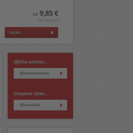
9,85 €
2,99 €
AB
AB
(zzgl.19% Mwst.)
(zzgl.19% Mwst.)
Details
Details
Effektiv arbeiten...
Büromaschinen
Entspannt sitzen...
Büromöbel