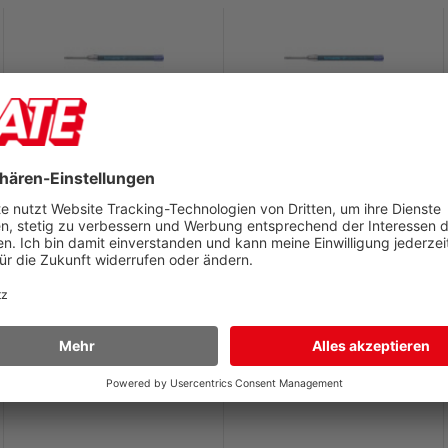
Kugelschreiberminen
Kugelschreiberminen
Schneider Express 735F
Schneider Express 735B
Großraummine, Strichbreite
Großraummine, Strichbreite
ca. 0,4mm, STÜCK!!
ca. 0,6mm, STÜCK!!