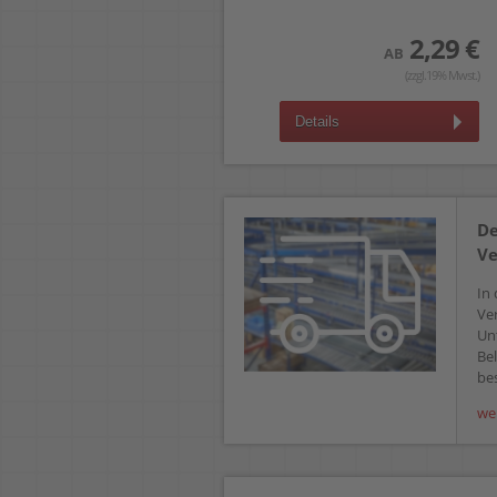
4,19 €
2,29 €
AB
AB
(zzgl.19% Mwst.)
(zzgl.19% Mwst.)
Details
Details
De
Ve
In 
Ve
Un
Bel
bes
we