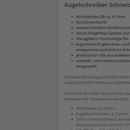
Kugelschreiber Schneid
Strichbreite XB ca. 0,7mm
Druckmechanik
auswechselbare Großraummin
durch Plug&Play-System mit
Viscoglide®-Technologie fü
ergonomisch geformter und g
entspannte und sichere Sch
praktischer Clip aus stabile
umwelt- und ressourcensch
hergestellt
Schneider Druckkugelschreiber Slider 
außergewöhnlich weiches und gleiten
Die Schrift des Slider Rave trocknet a
Markieren mit Textmarkern wischfest.
Strichbreite: ca. 0,7mm
Kugeldurchmesser: ca. 1,4mm
Tinte: schnelltrocknend, wisch
dokumentenecht nach ISO 127