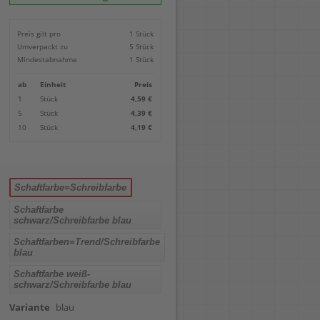
Locher
Geometrie-Sets
Briefwaagen
CDs, DVDs & Aufbewahrung
Bohren
Anschlagschienen
Lineale
Paketwaagen
USB Sticks & Zubehör
Sägen
Preis gilt pro
1 Stück
Lochpfeifen & Lochscheiben
Maßstäbe
Kofferwaagen
Kartenlesegeräte & Speicherkarten
Handwerkzeuge
Panasonic
Umverpackt zu
5 Stück
Winkelmesser
LTO Bänder
Messtechnik
Ricoh
Mindestabnahme
1 Stück
Zeichendreiecke
Externe Festplatten
Schleifen
Samsung
Akkugebläse
ab
Einheit
Preis
Mehr...
1
Stück
4,59 €
5
Stück
4,39 €
10
Stück
4,19 €
Schaftfarbe=Schreibfarbe
Schaftfarbe
schwarz/Schreibfarbe blau
Schaftfarben=Trend/Schreibfarbe
blau
Schaftfarbe weiß-
schwarz/Schreibfarbe blau
Variante
blau