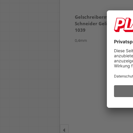
Kugelschreiber
Gelschreibermine
Schneider Slider Rave
Schneider Gelion+ 39
XB 132549
1039
0,4mm
Strichbreite XB ca.
0,7mm
auswechselbare
Großraummine 755 XB
mit verschleißfester
Edelstahlspitze
durch Plug&Play-
System mit
verschiedenen
Minenformaten
nachfüllbar
Viscoglide®-
Technologie für
außergewöhnlich
weiches und gleitendes