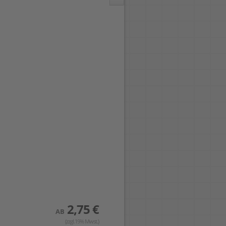
2,75 €
9,85 €
AB
AB
(zzgl.19% Mwst.)
(zzgl.19% Mwst.)