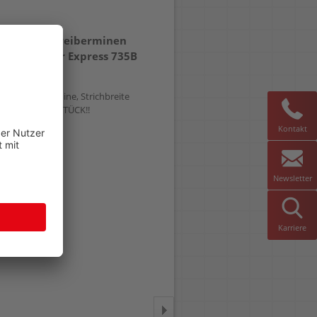
Kugelschreiberminen
Kugelschreiberminen
Schneider Express 735B
Schneider Express
775M
Großraummine, Strichbreite
Strichbreite ca. 0,5mm, Pack
ca. 0,6mm, STÜCK!!
10 Stück
Kontakt
Newsletter
Karriere