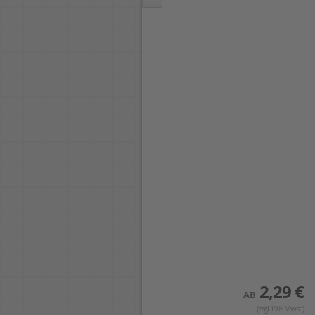
Schreiben
ergonomisch
geformter und
großzügig gummierter
Schaft für eine
entspannte und
sichere Schreibhaltung
Schaftfarbe
schwarz/weiß,
Schreibfarbe blau -
dokumentenecht nach
ISO 12757-2
praktischer Clip aus
stabilem Metall
umwelt- und
ressourcenschonend
mit einem Gehäuse aus
68% recyceltem
Kunststoff hergestellt
4,19 €
2,29 €
AB
AB
(zzgl.19% Mwst.)
(zzgl.19% Mwst.)