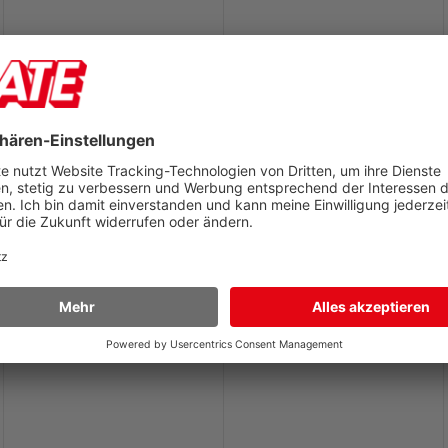
Kugelschreiberminen
Kugelschreiberminen
Schneider Express 735F
Schneider Express
735M
Großraummine, Strichbreite
Großraummine, Strichbreite
ca. 0,4mm, STÜCK!!
ca. 0,5mm, STÜCK!!