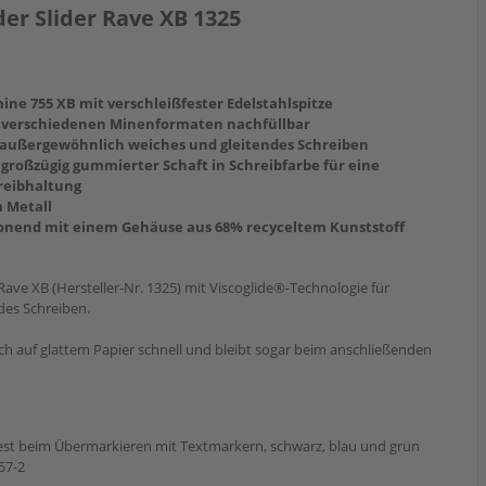
er Slider Rave XB 1325
e 755 XB mit verschleißfester Edelstahlspitze
 verschiedenen Minenformaten nachfüllbar
r außergewöhnlich weiches und gleitendes Schreiben
roßzügig gummierter Schaft in Schreibfarbe für eine
reibhaltung
m Metall
onend mit einem Gehäuse aus 68% recyceltem Kunststoff
Rave XB (Hersteller-Nr. 1325) mit Viscoglide®-Technologie für
des Schreiben.
uch auf glattem Papier schnell und bleibt sogar beim anschließenden
fest beim Übermarkieren mit Textmarkern, schwarz, blau und grün
57-2