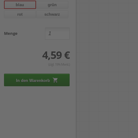
blau
grün
rot
schwarz
Menge
4,59 €
(zzgl. 19% Mwst.)
In den Warenkorb