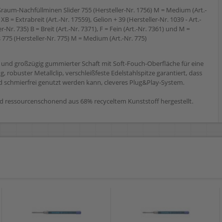
ßraum-Nachfüllminen Slider 755 (Hersteller-Nr. 1756) M = Medium (Art.-
 XB = Extrabreit (Art.-Nr. 17559), Gelion + 39 (Hersteller-Nr. 1039 - Art.-
r-Nr. 735) B = Breit (Art.-Nr. 7371), F = Fein (Art.-Nr. 7361) und M =
 775 (Hersteller-Nr. 775) M = Medium (Art.-Nr. 775)
 und großzügig gummierter Schaft mit Soft-Fouch-Oberfläche für eine
 robuster Metallclip, verschleißfeste Edelstahlspitze garantiert, dass
d schmierfrei genutzt werden kann, cleveres Plug&Play-System.
d ressourcenschonend aus 68% recyceltem Kunststoff hergestellt.