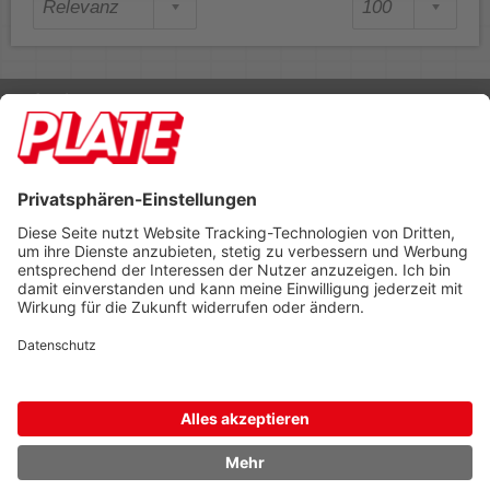
Rufen Sie uns an 04298 401-0
Lieferbedingungen
Impressum
Kontakt
Footer anzeigen
PLATE Büromaterial Vertriebs GmbH
Hilligenwarf 5
28865 Lilienthal
Tel: 04298 401-0
Fax: 04298 401-140
info@plate.de
design: construktiv