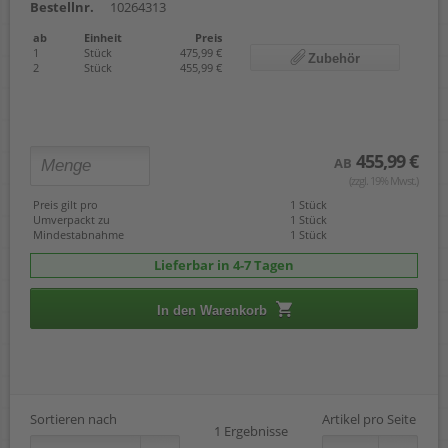
Bestellnr.
10264313
ab
Einheit
Preis
1
Stück
475,99 €
Zubehör
2
Stück
455,99 €
455,99 €
AB
(zzgl. 19% Mwst.)
Preis gilt pro
1 Stück
Umverpackt zu
1 Stück
Mindestabnahme
1 Stück
Lieferbar in 4-7 Tagen
In den Warenkorb
Sortieren nach
Artikel pro Seite
1 Ergebnisse