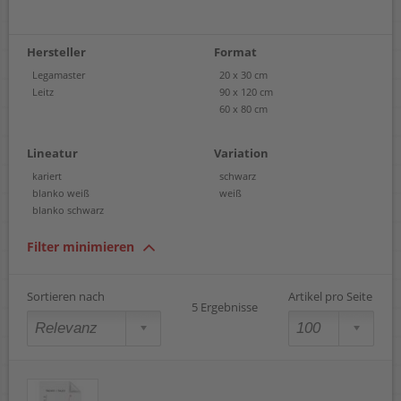
Hersteller
Format
Legamaster
20 x 30 cm
Leitz
90 x 120 cm
60 x 80 cm
Lineatur
Variation
kariert
schwarz
blanko weiß
weiß
blanko schwarz
Filter minimieren
Sortieren nach
Artikel pro Seite
5 Ergebnisse