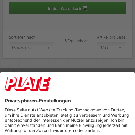
In den Warenkorb
Sortieren nach
Artikel pro Seite
5 Ergebnisse
Rufen Sie uns an 04298 401-0
Lieferbedingungen
Impressum
Kontakt
Footer anzeigen
PLATE Büromaterial Vertriebs GmbH
Hilligenwarf 5