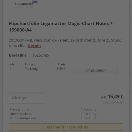
Flipchartfolie Legamaster Magic-Chart Notes 7-
159000-A4
20x30cm (A4), weiß, blanko/kariert, selbsthaftend, Rolle 25 Stück,
recycelbar
Details
Bestellnr.
10262485
ab
Einheit
Preis
1
Packung
15,49 €
Zubehör
15,49 €
AB
(zzgl. 19% Mwst.)
Preis gilt pro
1 Packung
Umverpackt zu
1 Packung
Mindestabnahme
1 Packung
Lieferbar in 1-2 Wochen