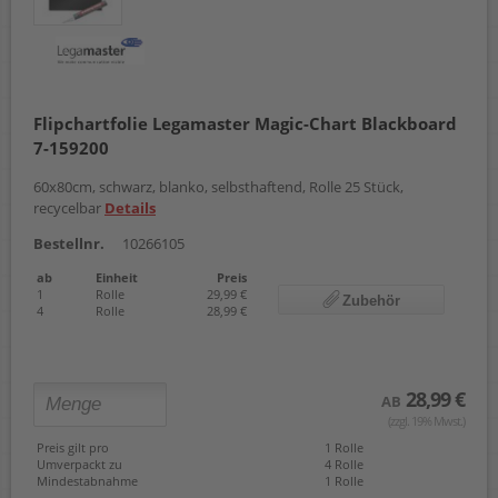
Flipchartfolie Legamaster Magic-Chart Blackboard
7-159200
60x80cm, schwarz, blanko, selbsthaftend, Rolle 25 Stück,
recycelbar
Details
Bestellnr.
10266105
ab
Einheit
Preis
1
Rolle
29,99 €
Zubehör
4
Rolle
28,99 €
28,99 €
AB
(zzgl. 19% Mwst.)
Preis gilt pro
1 Rolle
Umverpackt zu
4 Rolle
Mindestabnahme
1 Rolle