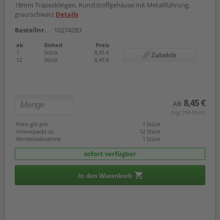
18mm Trapezklingen, Kunststoffgehäuse mit Metallführung,
grau/schwarz
Details
Bestellnr.
10274283
ab
Einheit
Preis
1
Stück
8,95 €
Zubehör
12
Stück
8,45 €
8,45 €
AB
(zzgl. 19% Mwst.)
Preis gilt pro
1 Stück
Umverpackt zu
12 Stück
Mindestabnahme
1 Stück
sofort verfügbar
In den Warenkorb