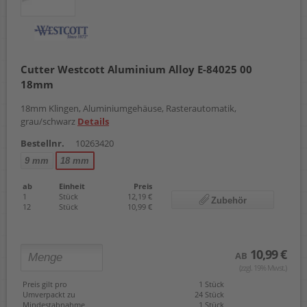
Cutter Westcott Aluminium Alloy E-84025 00
18mm
18mm Klingen, Aluminiumgehäuse, Rasterautomatik,
grau/schwarz
Details
Bestellnr.
10263420
9 mm
18 mm
ab
Einheit
Preis
1
Stück
12,19 €
Zubehör
12
Stück
10,99 €
10,99 €
AB
(zzgl. 19% Mwst.)
Preis gilt pro
1 Stück
Umverpackt zu
24 Stück
Mindestabnahme
1 Stück