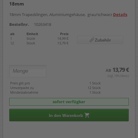
18mm
18mm Trapezklingen, Aluminiumgehäuse, grau/schwarz
Details
Bestellnr.
10263418
ab
Einheit
Preis
1
Stück
14,99 €
Zubehör
12
Stück
13,79 €
13,79 €
AB
(zzgl. 19% Mwst.)
Preis gilt pro
1 Stück
Umverpackt zu
12 Stück
Mindestabnahme
1 Stück
sofort verfügbar
In den Warenkorb