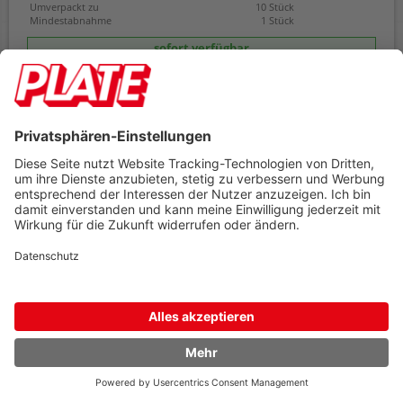
Umverpackt zu
10 Stück
Mindestabnahme
1 Stück
sofort verfügbar
In den Warenkorb
Cutter Wedo Safety-Cutter Plus 78839 19mm
federbelastete Trapezklinge, automatischer Klingenrückzug,
Gehäuse aus Nylon, rot/schwarz