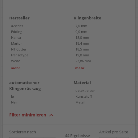
Hersteller
Klingenbreite
a-series
7,0 mm
Edding
9,0 mm
Hansa
18,0 mm
Martor
18,4 mm
NT Cutter
18,5 mm
transotype
19,0 mm
Wedo
23,86 mm
Westcott
25,85 mm
mehr ...
mehr ...
automatischer
Material
Klingenrückzug
detektierbar
Ja
Kunststoff
Nein
Metall
Filter minimieren
Sortieren nach
Artikel pro Seite
44 Ergebnisse