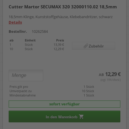
Cutter Martor SECUMAX 320 32000110.02 18,5mm
18,5mm Klinge, Kunststoffgehäuse, Klebebandritzer, schwarz
Details
Bestellnr.
10262584
ab
Einheit
Preis
1
Stück
13,39 €
Zubehör
10
Stück
12,29 €
12,29 €
AB
(zzgl. 19% Mwst.)
Preis gilt pro
1 Stück
Umverpackt zu
10 Stück
Mindestabnahme
1 Stück
sofort verfügbar
In den Warenkorb