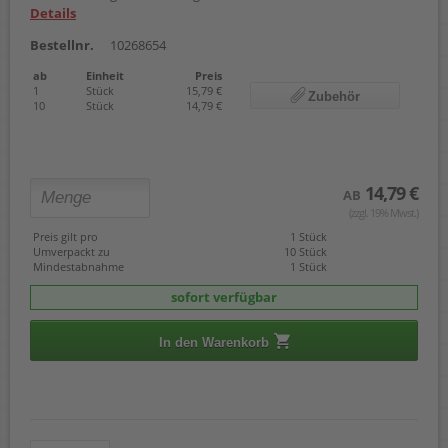
Details
Bestellnr.
10268654
ab
Einheit
Preis
1
Stück
15,79 €
Zubehör
10
Stück
14,79 €
14,79 €
AB
(zzgl. 19% Mwst.)
Preis gilt pro
1 Stück
Umverpackt zu
10 Stück
Mindestabnahme
1 Stück
sofort verfügbar
In den Warenkorb