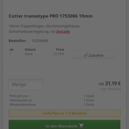
Cutter transotype PRO 1753006 19mm
19mm Trapezklingen, Aluminiumgehäuse,
Sicherheitsverriegelung, rot
Details
Bestellnr.
10256698
ab
Einheit
Preis
1
Stück
21,19 €
Zubehör
21,19 €
AB
(zzgl. 19% Mwst.)
Preis gilt pro
1 Stück
Umverpackt zu
1 Stück
Mindestabnahme
1 Stück
Lieferbar in 1-2 Wochen
In den Warenkorb