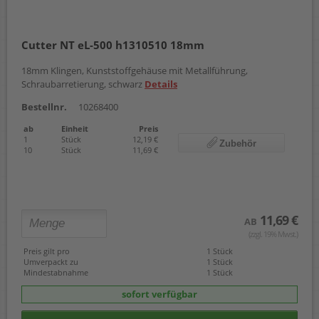
Cutter NT eL-500 h1310510 18mm
18mm Klingen, Kunststoffgehäuse mit Metallführung,
Schraubarretierung, schwarz
Details
Bestellnr.
10268400
ab
Einheit
Preis
1
Stück
12,19 €
Zubehör
10
Stück
11,69 €
11,69 €
AB
(zzgl. 19% Mwst.)
Preis gilt pro
1 Stück
Umverpackt zu
1 Stück
Mindestabnahme
1 Stück
sofort verfügbar