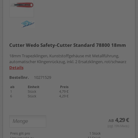
Cutter Wedo Safety-Cutter Standard 78800 18mm
18mm Trapezklingen, Kunststoffgehäuse mit Metallführung,
automatischer Klingenrückzug, inkl. 2 Ersatzklingen, rot/schwarz
Details
Bestellnr.
10271529
ab
Einheit
Preis
1
Stück
4,79 €
6
Stück
4,29 €
4,29 €
AB
(zzgl. 19% Mwst.)
Preis gilt pro
1 Stück
Umverpackt zu
12 Stück