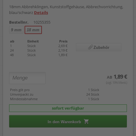
18mm Abbrehklingen, Kunststoffgehäuse, Abbrechvorrichtung,
blau/schwarz
Details
Bestellnr.
10255355
9 mm
18 mm
ab
Einheit
Preis
1
Stück
2,69 €
Zubehör
24
Stück
2,19 €
48
Stück
1,89 €
1,89 €
AB
(zzgl. 19% Mwst.)
Preis gilt pro
1 Stück
Umverpackt zu
24 Stück
Mindestabnahme
1 Stück
sofort verfügbar
In den Warenkorb