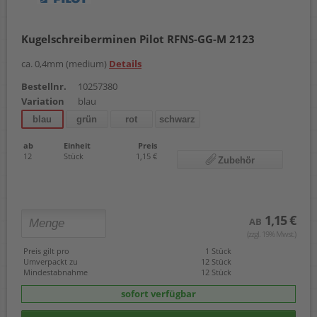
Kugelschreiberminen Pilot RFNS-GG-M 2123
ca. 0,4mm (medium)
Details
Bestellnr.
10257380
Variation
blau
blau
grün
rot
schwarz
ab
Einheit
Preis
12
Stück
1,15 €
Zubehör
1,15 €
AB
(zzgl. 19% Mwst.)
Preis gilt pro
1 Stück
Umverpackt zu
12 Stück
Mindestabnahme
12 Stück
sofort verfügbar