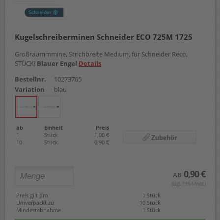
Kugelschreiberminen Schneider ECO 725M 1725
Großraummmine, Strichbreite Medium, für Schneider Reco,
STÜCK!
Blauer Engel
Details
Bestellnr.
10273765
Variation
blau
ab
Einheit
Preis
1
Stück
1,00 €
Zubehör
10
Stück
0,90 €
0,90 €
AB
(zzgl. 19% Mwst.)
Preis gilt pro
1 Stück
Umverpackt zu
10 Stück
Mindestabnahme
1 Stück