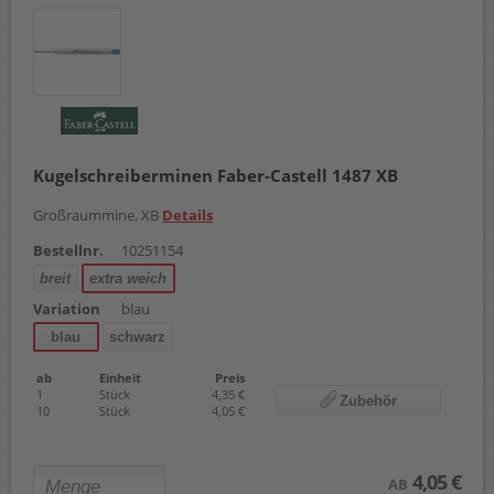
Kugelschreiberminen Faber-Castell 1487 XB
Großraummine, XB
Details
Bestellnr.
10251154
breit
extra weich
Variation
blau
blau
schwarz
ab
Einheit
Preis
1
Stück
4,35 €
Zubehör
10
Stück
4,05 €
4,05 €
AB