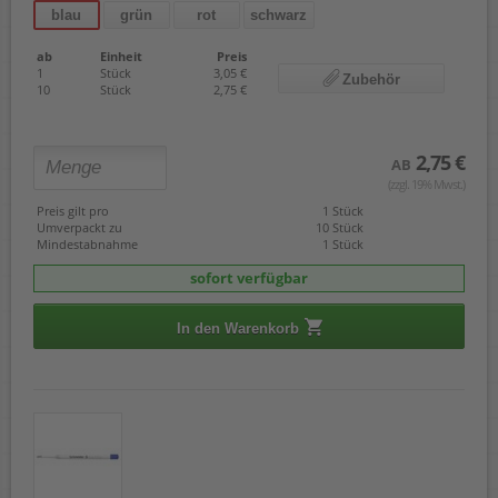
blau
grün
rot
schwarz
ab
Einheit
Preis
1
Stück
3,05 €
Zubehör
10
Stück
2,75 €
2,75 €
AB
(zzgl. 19% Mwst.)
Preis gilt pro
1 Stück
Umverpackt zu
10 Stück
Mindestabnahme
1 Stück
sofort verfügbar
In den Warenkorb