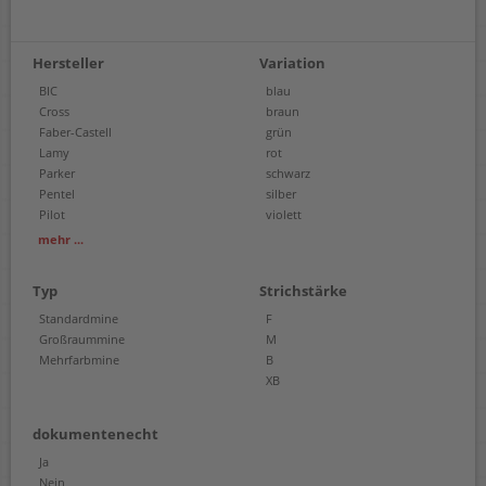
Hersteller
Variation
BIC
blau
Cross
braun
Faber-Castell
grün
Lamy
rot
Parker
schwarz
Pentel
silber
Pilot
violett
Schneider
mehr ...
Stabilo
Uni-Ball
Typ
Strichstärke
Waterman
Westcott
Standardmine
F
Großraummine
M
Mehrfarbmine
B
XB
dokumentenecht
Ja
Nein