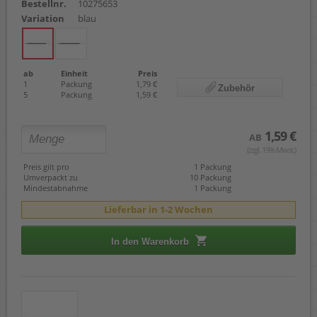
Bestellnr.
10275653
Variation
blau
ab
Einheit
Preis
1
Packung
1,79 €
Zubehör
5
Packung
1,59 €
1,59 €
AB
(zzgl. 19% Mwst.)
Preis gilt pro
1 Packung
Umverpackt zu
10 Packung
Mindestabnahme
1 Packung
Lieferbar in 1-2 Wochen
In den Warenkorb