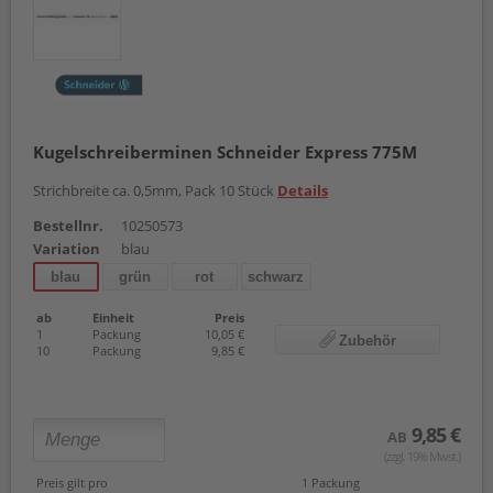
Kugelschreiberminen Schneider Express 775M
Strichbreite ca. 0,5mm, Pack 10 Stück
Details
Bestellnr.
10250573
Variation
blau
blau
grün
rot
schwarz
ab
Einheit
Preis
1
Packung
10,05 €
Zubehör
10
Packung
9,85 €
9,85 €
AB
(zzgl. 19% Mwst.)
Preis gilt pro
1 Packung