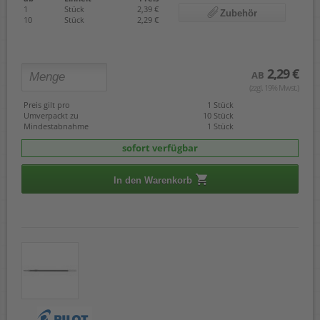
1
Stück
2,39 €
Zubehör
10
Stück
2,29 €
2,29 €
AB
(zzgl. 19% Mwst.)
Preis gilt pro
1 Stück
Umverpackt zu
10 Stück
Mindestabnahme
1 Stück
sofort verfügbar
In den Warenkorb