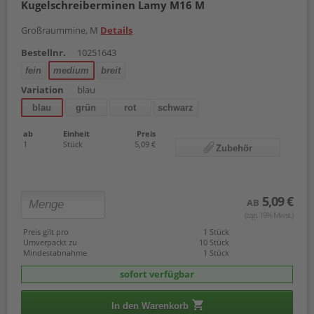
Kugelschreiberminen Lamy M16 M
Großraummine, M
Details
Bestellnr.
10251643
fein
medium
breit
Variation
blau
blau
grün
rot
schwarz
ab
Einheit
Preis
1
Stück
5,09 €
Zubehör
5,09 €
AB
(zzgl. 19% Mwst.)
Preis gilt pro
1 Stück
Umverpackt zu
10 Stück
Mindestabnahme
1 Stück
sofort verfügbar
In den Warenkorb