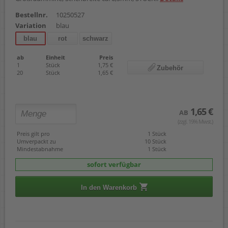
Bestellnr.
10250527
Variation
blau
blau
rot
schwarz
ab
Einheit
Preis
1
Stück
1,75 €
Zubehör
20
Stück
1,65 €
1,65 €
AB
(zzgl. 19% Mwst.)
Preis gilt pro
1 Stück
Umverpackt zu
10 Stück
Mindestabnahme
1 Stück
sofort verfügbar
In den Warenkorb