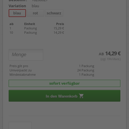
Variation
blau
blau
rot
schwarz
ab
Einheit
Preis
1
Packung
15,29 €
10
Packung
14,29 €
14,29 €
AB
(zzgl. 19% Mwst.)
Preis gilt pro
1 Packung
Umverpackt zu
24 Packung
Mindestabnahme
1 Packung
sofort verfügbar
In den Warenkorb