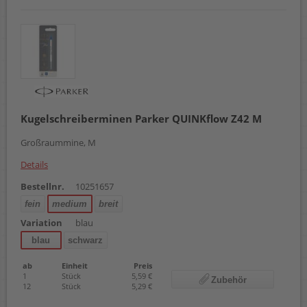
Kugelschreiberminen Parker QUINKflow Z42 M
Großraummine, M
Details
Bestellnr.
10251657
fein
medium
breit
Variation
blau
blau
schwarz
ab
Einheit
Preis
1
Stück
5,59 €
Zubehör
12
Stück
5,29 €