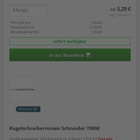
5,29 €
AB
(zzgl. 19% Mwst.)
Preis gilt pro
1 Stück
Umverpackt zu
12 Stück
Mindestabnahme
1 Stück
sofort verfügbar
In den Warenkorb
Kugelschreiberminen Schneider 708M
Großraummine, Strichbreite ca. 0,5mm, STÜCK!!
Details