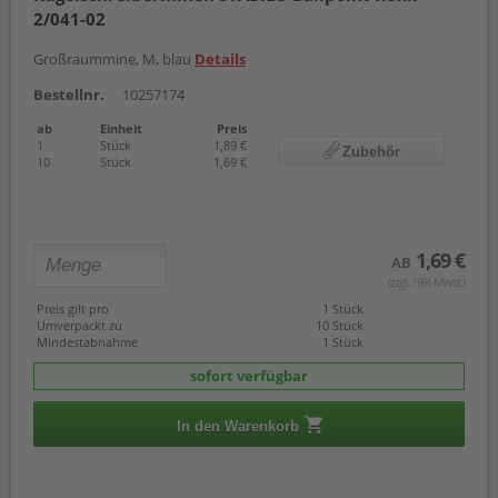
2/041-02
Großraummine, M, blau
Details
Bestellnr.
10257174
ab
Einheit
Preis
1
Stück
1,89 €
Zubehör
10
Stück
1,69 €
1,69 €
AB
(zzgl. 19% Mwst.)
Preis gilt pro
1 Stück
Umverpackt zu
10 Stück
Mindestabnahme
1 Stück
sofort verfügbar
In den Warenkorb