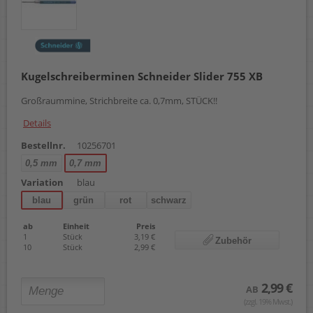
Kugelschreiberminen Schneider Slider 755 XB
Großraummine, Strichbreite ca. 0,7mm, STÜCK!!
Details
Bestellnr.
10256701
0,5 mm
0,7 mm
Variation
blau
blau
grün
rot
schwarz
ab
Einheit
Preis
1
Stück
3,19 €
Zubehör
10
Stück
2,99 €
2,99 €
AB
(zzgl. 19% Mwst.)