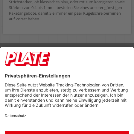
Strichstärken, ob klassisches blau, oder rot zum korrigieren sowie
Stärken von 0,4 bis 1 mm - bestellen Sie eines unserer günstigen
Paketangebote, damit Sie immer ein paar Kugelschreiberminen
auf Vorrat haben.
Rufen Sie uns an 04298 401-0
Lieferbedingungen
Impressum
Kontakt
Footer anzeigen
PLATE Büromaterial Vertriebs GmbH
Hilligenwarf 5
28865 Lilienthal
Tel: 04298 401-0
Fax: 04298 401-140