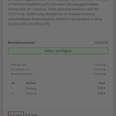
in Premium-Ausführung für Schneider Druckkugelschreiber.
Strichbreite: M = medium, Tinte: dokumentenecht nach ISO
12757-2 A2. Ausführung: Metallmine im Standard-Format,
verschleißfeste Edelstahlspitze, Passform-kompatibel zu Mine
Express 225 und Office 575.
Bestellnummer:
10250195
sofort verfügbar
Preis gilt pro
1 Packung
Umverpackt zu
1 Packung
Mindestabnahme
1 Packung
ab
Einheit
Preis
1
Packung
7,35 €
10
Packung
7,05 €
0,5 mm
0,6 mm