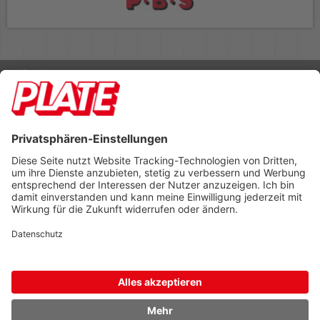
Rufen Sie uns an 04298 401-0
Lieferbedingungen
Impressum
Kontakt
Footer anzeigen
PLATE Büromaterial Vertriebs GmbH
Hilligenwarf 5
28865 Lilienthal
Tel: 04298 401-0
Fax: 04298 401-140
info@plate.de
design: construktiv