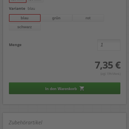
Variante
blau
blau
grün
rot
schwarz
Menge
7,35 €
(zzgl. 19% Mwst.)
In den Warenkorb
Zubehörartikel