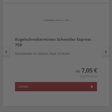
Kugelschreiberminen Schneider Express
Ku
75B
Strichbreite ca. 0,6mm, Pack 10 Stück
Kun
 €
7,05 €
AB
wst.)
(zzgl.19% Mwst.)
Details
D