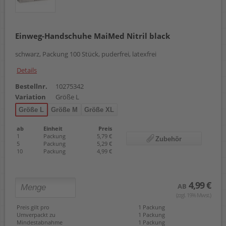
Einweg-Handschuhe MaiMed Nitril black
schwarz, Packung 100 Stück, puderfrei, latexfrei
Details
Bestellnr.
10275342
Variation
Größe L
Größe L
Größe M
Größe XL
ab
Einheit
Preis
1
Packung
5,79 €
Zubehör
5
Packung
5,29 €
10
Packung
4,99 €
4,99 €
AB
(zzgl. 19% Mwst.)
Preis gilt pro
1 Packung
Umverpackt zu
1 Packung
Mindestabnahme
1 Packung