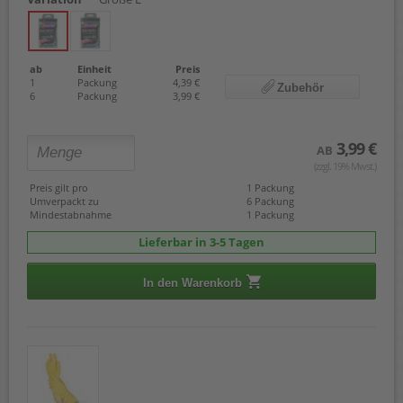
ab
Einheit
Preis
1
Packung
4,39 €
Zubehör
6
Packung
3,99 €
3,99 €
AB
(zzgl. 19% Mwst.)
Preis gilt pro
1 Packung
Umverpackt zu
6 Packung
Mindestabnahme
1 Packung
Lieferbar in 3-5 Tagen
In den Warenkorb