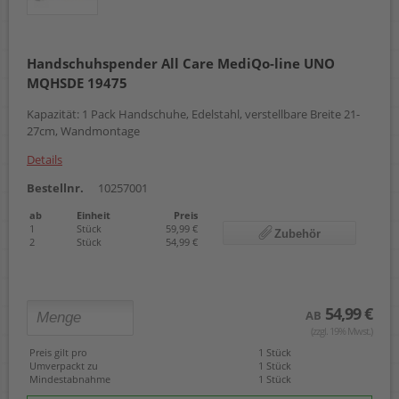
Handschuhspender All Care MediQo-line UNO
MQHSDE 19475
Kapazität: 1 Pack Handschuhe, Edelstahl, verstellbare Breite 21-
27cm, Wandmontage
Details
Bestellnr.
10257001
ab
Einheit
Preis
1
Stück
59,99 €
Zubehör
2
Stück
54,99 €
54,99 €
AB
(zzgl. 19% Mwst.)
Preis gilt pro
1 Stück
Umverpackt zu
1 Stück
Mindestabnahme
1 Stück