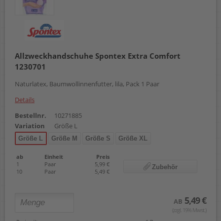
Allzweckhandschuhe Spontex Extra Comfort
1230701
Naturlatex, Baumwollinnenfutter, lila, Pack 1 Paar
Details
Bestellnr.
10271885
Variation
Größe L
Größe L
Größe M
Größe S
Größe XL
ab
Einheit
Preis
1
Paar
5,99 €
Zubehör
10
Paar
5,49 €
5,49 €
AB
(zzgl. 19% Mwst.)