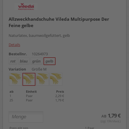
Allzweckhandschuhe Vileda Multipurpose Der
Feine gelbe
Naturlatex, baumwollgefüttert, gelb
Details
Bestellnr.
10264973
rot
blau
grün
gelb
Variation
Größe M
ab
Einheit
Preis
1
Paar
2,29 €
25
Paar
1,79 €
1,79 €
AB
(zzgl. 19% Mwst.)
Preis gilt pro
1 Paar