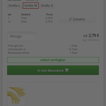
Größe L
Größe M
Größe S
ab
Einheit
Preis
1
Paar
3,29 €
Zubehör
12
Paar
2,79 €
2,79 €
AB
(zzgl. 19% Mwst.)
Preis gilt pro
1 Paar
Umverpackt zu
12 Paar
Mindestabnahme
1 Paar
sofort verfügbar
In den Warenkorb