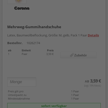
Mehrweg-Gummihandschuhe
Latex, Baumwollbeflockung, Größe: M, gelb, Pack 1 Paar
Details
Bestellnr.
10262174
ab
Einheit
Preis
1
Paar
3,59 €
Zubehör
3,59 €
AB
(zzgl. 19% Mwst.)
Preis gilt pro
1 Paar
Umverpackt zu
1 Paar
Mindestabnahme
1 Paar
sofort verfügbar