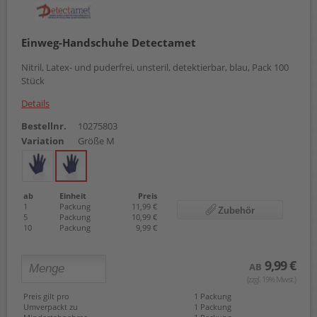
Einweg-Handschuhe Detectamet
Nitril, Latex- und puderfrei, unsteril, detektierbar, blau, Pack 100
Stück
Details
Bestellnr.
10275803
Variation
Größe M
ab
Einheit
Preis
1
Packung
11,99 €
Zubehör
5
Packung
10,99 €
10
Packung
9,99 €
9,99 €
AB
(zzgl. 19% Mwst.)
Preis gilt pro
1 Packung
Umverpackt zu
1 Packung