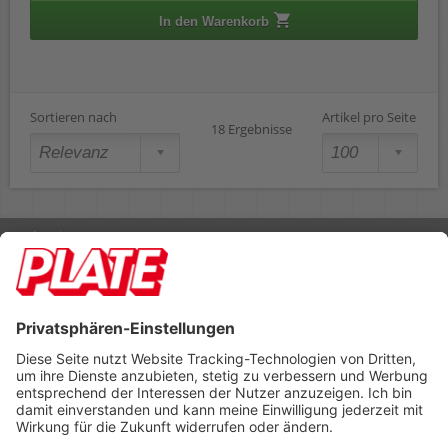
In den Warenkorb
Sortieren nach
Artikel pro Seite
18 Ergebnisse
Rufen Sie uns an 04298 401-0
Lieferbedingungen
Impressum
Kontakt
Footer anzeigen
PLATE Büromaterial Vertriebs GmbH
Hilligenwarf 5
28865 Lilienthal