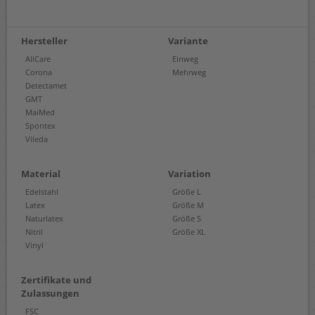
Hersteller
Variante
AllCare
Einweg
Corona
Mehrweg
Detectamet
GMT
MaiMed
Spontex
Vileda
Material
Variation
Edelstahl
Größe L
Latex
Größe M
Naturlatex
Größe S
Nitril
Größe XL
Vinyl
Zertifikate und
Zulassungen
FSC