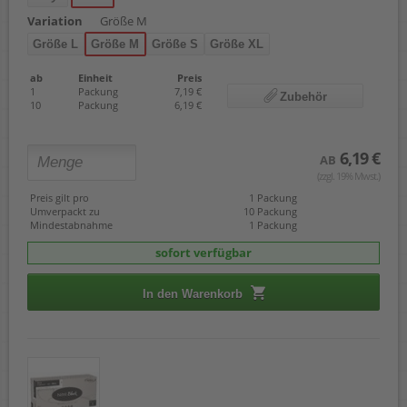
Variation
Größe M
Größe L
Größe M
Größe S
Größe XL
ab
Einheit
Preis
1
Packung
7,19 €
Zubehör
10
Packung
6,19 €
6,19 €
AB
(zzgl. 19% Mwst.)
Preis gilt pro
1 Packung
Umverpackt zu
10 Packung
Mindestabnahme
1 Packung
sofort verfügbar
In den Warenkorb