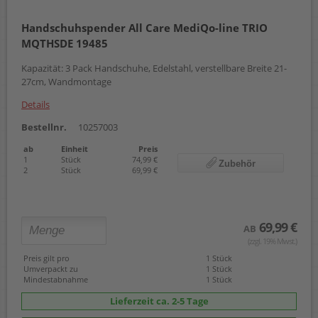
Handschuhspender All Care MediQo-line TRIO
MQTHSDE 19485
Kapazität: 3 Pack Handschuhe, Edelstahl, verstellbare Breite 21-
27cm, Wandmontage
Details
Bestellnr.
10257003
ab
Einheit
Preis
1
Stück
74,99 €
Zubehör
2
Stück
69,99 €
69,99 €
AB
(zzgl. 19% Mwst.)
Preis gilt pro
1 Stück
Umverpackt zu
1 Stück
Mindestabnahme
1 Stück
Lieferzeit ca. 2-5 Tage