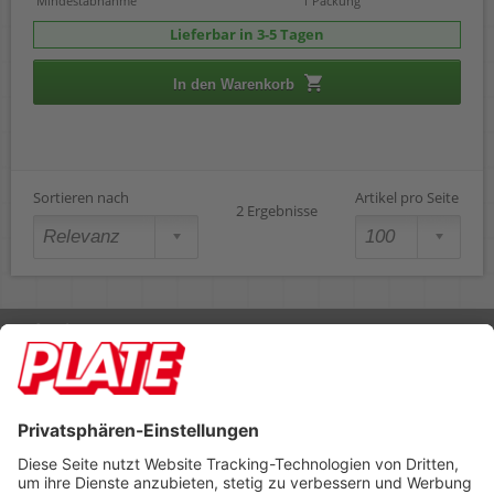
Mindestabnahme
1 Packung
Lieferbar in 3-5 Tagen
In den Warenkorb
Sortieren nach
Artikel pro Seite
2 Ergebnisse
Rufen Sie uns an 04298 401-0
Lieferbedingungen
Impressum
Kontakt
Footer anzeigen
PLATE Büromaterial Vertriebs GmbH