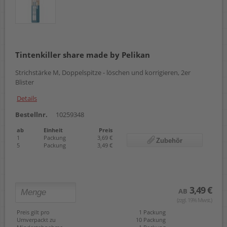
Tintenkiller share made by Pelikan
Strichstärke M, Doppelspitze - löschen und korrigieren, 2er
Blister
Details
Bestellnr.
10259348
ab
Einheit
Preis
1
Packung
3,69 €
Zubehör
5
Packung
3,49 €
3,49 €
AB
(zzgl. 19% Mwst.)
Preis gilt pro
1 Packung
Umverpackt zu
10 Packung