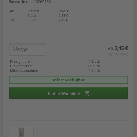
Bestellnr.
10260160
ab
Einheit
Preis
1
Stück
2,55 €
10
Stück
2,45 €
2,45 €
AB
(zzgl. 19% Mwst.)
Preis gilt pro
1 Stück
Umverpackt zu
50 Stück
Mindestabnahme
1 Stück
sofort verfügbar
In den Warenkorb