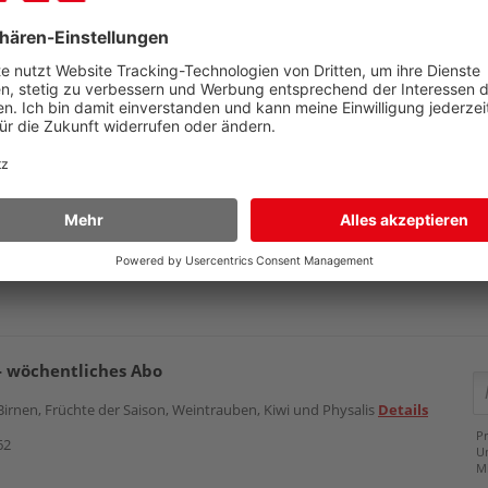
eller - wöchentliches Abo
 Birnen, Früchte der Saison, Weintrauben, Kiwi , Physalis, Mini
aten
Details
Pr
U
61
M
Preis
53,95 €
Zubehör
- wöchentliches Abo
Birnen, Früchte der Saison, Weintrauben, Kiwi und Physalis
Details
Pr
62
U
M