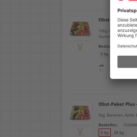
Obst-Paket Bests
10kg, Bananen, Äpfel,
Gurken, Cherry-Tom
Bestellnr.
102646
5 kg
10 kg
ab
Einheit
1
Packung
Obst-Paket Plus 
5kg, Bananen, Äpfel, 
Bestellnr.
102646
5 kg
10 kg