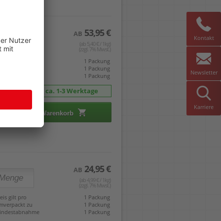
53,95 €
AB
Kontakt
(ab 5,40 € / 1kg)
(zzgl. 7% Mwst.)
eis gilt pro
1 Packung
mverpackt zu
1 Packung
Newsletter
indestabnahme
1 Packung
Lieferbar in ca. 1-3 Werktage
Karriere
In den Warenkorb
24,95 €
AB
(ab 4,99 € / 1kg)
(zzgl. 7% Mwst.)
eis gilt pro
1 Packung
mverpackt zu
1 Packung
indestabnahme
1 Packung