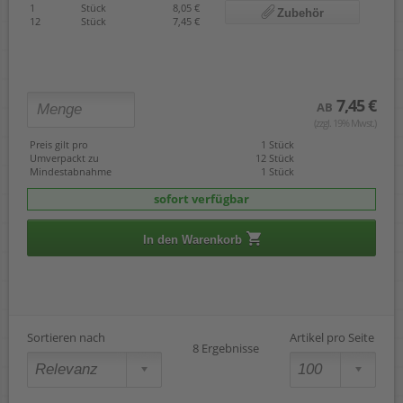
1
Stück
8,05 €
Zubehör
12
Stück
7,45 €
7,45 €
AB
(zzgl. 19% Mwst.)
Preis gilt pro
1 Stück
Umverpackt zu
12 Stück
Mindestabnahme
1 Stück
sofort verfügbar
In den Warenkorb
Sortieren nach
Artikel pro Seite
8 Ergebnisse