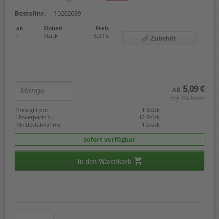
Bestellnr.
10262639
ab
Einheit
Preis
1
Stück
5,09 €
Zubehör
5,09 €
AB
(zzgl. 19% Mwst.)
Preis gilt pro
1 Stück
Umverpackt zu
12 Stück
Mindestabnahme
1 Stück
sofort verfügbar
In den Warenkorb