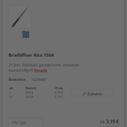
Brieföffner Alco 1504
21,2cm, Edelstahl, gerade Form, schwarzer
Kunststoffgriff
Details
Bestellnr.
10250461
ab
Einheit
Preis
1
Stück
3,75 €
Zubehör
12
Stück
3,19 €
3,19 €
AB
(zzgl. 19% Mwst.)