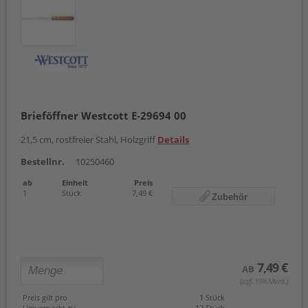
Brieföffner Westcott E-29694 00
21,5 cm, rostfreier Stahl, Holzgriff
Details
Bestellnr.
10250460
ab
Einheit
Preis
1
Stück
7,49 €
Zubehör
7,49 €
AB
(zzgl. 19% Mwst.)
Preis gilt pro
1 Stück
Umverpackt zu
12 Stück