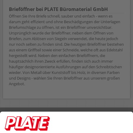
Brieföffner bei PLATE Büromaterial GmbH
Öffnen Sie Ihre Briefe schnell, sauber und einfach - wenn es
darum geht effizient und ohne Beschädigungen der Unterlagen
Briefumschlage zu öffnen, ist ein Brieföffner unverzichtbar.
Ursprünglich wurde der Brieföffner, neben dem Öffnen von
Briefen, zum Ablösen von Siegeln verwendet, die heute jedoch
nur noch selten zu finden sind. Die heutigen Brieföffner bestehen
aus einem Griffteil sowie einer Schneide, welche oft aus Edelstahl
hergestellt wird. Neben den einfachen Brieföffnern, die
hauptsächlich ihren Zweck erfüllen, finden sich auch immer
häufiger designorientierte Ausführungen auf den Schreibtischen
wieder. Von Metall über Kunststoff bis Holz, in diversen Farben
und Designs - wählen Sie Ihren Brieföffner aus unserem großen
Angebot.
Rufen Sie uns an 04298 401-0
Lieferbedingungen
Impressum
Kontakt