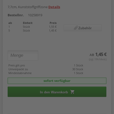
7,7cm, Kunststoffgriffzone
Details
Bestellnr.
10258919
ab
Einheit
Preis
1
Stück
1,55 €
Zubehör
5
Stück
1,45 €
1,45 €
AB
(zzgl. 19% Mwst.)
Preis gilt pro
1 Stück
Umverpackt zu
30 Stück
Mindestabnahme
1 Stück
sofort verfügbar
In den Warenkorb