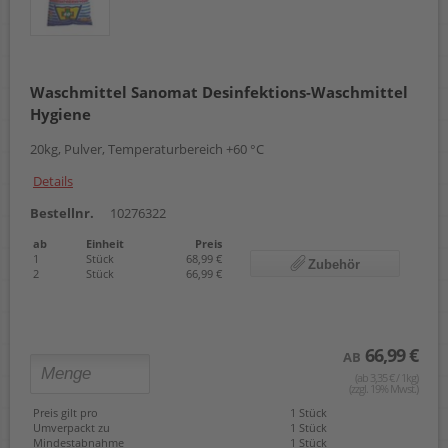
Waschmittel Sanomat Desinfektions-Waschmittel
Hygiene
20kg, Pulver, Temperaturbereich +60 °C
Details
Bestellnr.
10276322
ab
Einheit
Preis
1
Stück
68,99 €
Zubehör
2
Stück
66,99 €
66,99 €
AB
(ab 3,35 € / 1kg)
(zzgl. 19% Mwst.)
Preis gilt pro
1 Stück
Umverpackt zu
1 Stück
Mindestabnahme
1 Stück