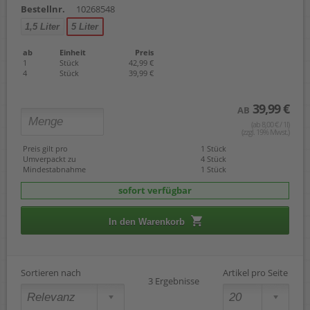
Bestellnr.
10268548
1,5 Liter
5 Liter
ab
Einheit
Preis
1
Stück
42,99 €
4
Stück
39,99 €
39,99 €
AB
(ab 8,00 € / 1l)
(zzgl. 19% Mwst.)
Preis gilt pro
1 Stück
Umverpackt zu
4 Stück
Mindestabnahme
1 Stück
sofort verfügbar
In den Warenkorb
Sortieren nach
Artikel pro Seite
3 Ergebnisse