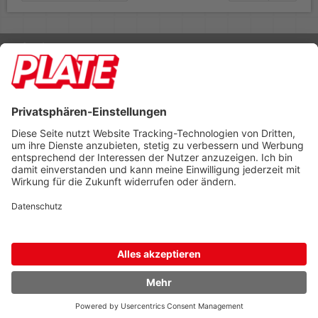
Rufen Sie uns an 04298 401-0
Lieferbedingungen
Impressum
Kontakt
Footer anzeigen
PLATE Büromaterial Vertriebs GmbH
Hilligenwarf 5
28865 Lilienthal
Tel: 04298 401-0
Fax: 04298 401-140
info@plate.de
design: construktiv
entwicklung: decoit