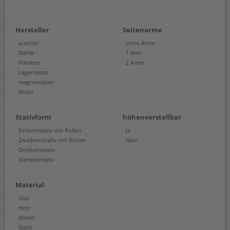
Hersteller
Seitenarme
a-series
ohne Arme
Dahle
1 Arm
Franken
2 Arme
Legamaster
magnetoplan
Nobo
Stativform
höhenverstellbar
Einbeinstativ mit Rollen
Ja
Zweibeinstativ mit Rollen
Nein
Dreibeinstativ
Vierbeinstativ
Material
Glas
Holz
Metall
Stahl