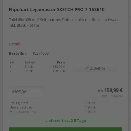
Flipchart Legamaster SKETCH PRO 7-153610
Tafel 68x105cm, 2 Seitenarme, Einbeinstativ mit Rollen, schwarz,
inkl. Block + Stifte
Details
Bestellnr.
10274009
ab
Einheit
Preis
1
Stück
163,99 €
Zubehör
2
Stück
158,99 €
158,99 €
AB
(zzgl. 19% Mwst.)
Preis gilt pro
1 Stück
Umverpackt zu
1 Stück
Mindestabnahme
1 Stück
Lieferzeit ca. 2-5 Tage