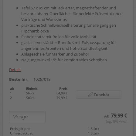
Tafel 67 x 95 cm mit lackierter, magnethaftender und
beschreibbarer Oberfläche - für perfekte Präsentationen,
Vorträge und Workshops
praktische Schnellwechselhalterung für alle gängigen
Flipchartblöcke
Einbeinstativ mit Rollen für volle Mobilität
glasfaserverstärkter Rundfuß mit Fußaussparung für
angenehmes Arbeiten und hohe Standfestigkeit
Ablageschale für Marker und Zubehör
Neigungswinkel 15° für komfortables Schreiben
Details
Bestellnr.
10267018
ab
Einheit
Preis
1
Stück
84,99 €
Zubehör
2
Stück
79,99 €
79,99 €
AB
(zzgl. 19% Mwst.)
Preis gilt pro
1 Stück
Umverpackt zu
1 Stück