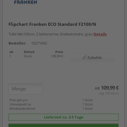
Flipchart Franken ECO Standard F2100/N
Tafel 68x105cm, 2 Seitenarme, Dreibeinstativ, grau
Details
Bestellnr.
10271692
ab
Einheit
Preis
1
Stück
109,99 €
Zubehör
109,99 €
AB
(zzgl. 19% Mwst.)
Preis gilt pro
1 Stück
Umverpackt zu
1 Stück
Mindestabnahme
1 Stück
Lieferzeit ca. 2-5 Tage