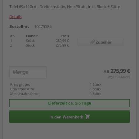
Tafel 69x110cm, Dreibeinstativ, Holz/Stahl, inkl. Block + Stifte
Details
Bestellnr.
10275586
ab
Einheit
Preis
1
Stück
280,99 €
Zubehör
2
Stück
275,99 €
275,99 €
AB
(zzgl. 19% Mwst.)
Preis gilt pro
1 Stück
Umverpackt zu
1 Stück
Mindestabnahme
1 Stück
Lieferzeit ca. 2-5 Tage
In den Warenkorb