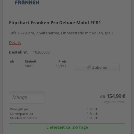
Flipchart Franken Pro Deluxe Mobil FC81
Tafel 67x95cm, 2 Seitenarme, Einbeinstativ mit Rollen, grau
Details
Bestellnr.
10266083
ab
Einheit
Preis
1
Stück
154,99 €
Zubehör
154,99 €
AB
(zzgl. 19% Mwst.)
Preis gilt pro
1 Stück
Umverpackt zu
1 Stück
Mindestabnahme
1 Stück
Lieferzeit ca. 2-5 Tage