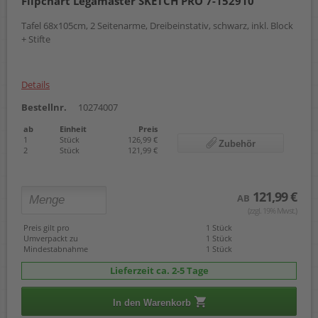
Flipchart Legamaster SKETCH PRO 7-152910
Tafel 68x105cm, 2 Seitenarme, Dreibeinstativ, schwarz, inkl. Block
+ Stifte
Details
Bestellnr.
10274007
ab
Einheit
Preis
1
Stück
126,99 €
Zubehör
2
Stück
121,99 €
121,99 €
AB
(zzgl. 19% Mwst.)
Preis gilt pro
1 Stück
Umverpackt zu
1 Stück
Mindestabnahme
1 Stück
Lieferzeit ca. 2-5 Tage
In den Warenkorb