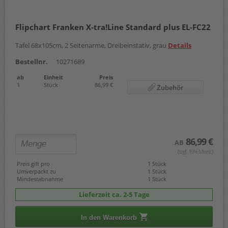
Flipchart Franken X-tra!Line Standard plus EL-FC22
Tafel 68x105cm, 2 Seitenarme, Dreibeinstativ, grau
Details
Bestellnr.
10271689
ab
Einheit
Preis
1
Stück
86,99 €
Zubehör
86,99 €
AB
(zzgl. 19% Mwst.)
Preis gilt pro
1 Stück
Umverpackt zu
1 Stück
Mindestabnahme
1 Stück
Lieferzeit ca. 2-5 Tage
In den Warenkorb