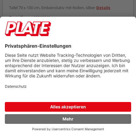
Tafel 70 x 100 cm, Einbeinstativ mit Rollen, silber
Details
Bestellnr.
10266646
ab
Einheit
Preis
1
Stück
380,99 €
Zubehör
380,99 €
AB
(zzgl. 19% Mwst.)
Preis gilt pro
1 Stück
Umverpackt zu
1 Stück
Mindestabnahme
1 Stück
Lieferzeit ca. 2-5 Tage
In den Warenkorb