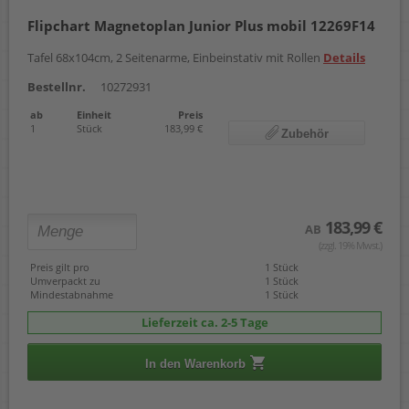
Flipchart Magnetoplan Junior Plus mobil 12269F14
Tafel 68x104cm, 2 Seitenarme, Einbeinstativ mit Rollen
Details
Bestellnr.
10272931
ab
Einheit
Preis
1
Stück
183,99 €
Zubehör
183,99 €
AB
(zzgl. 19% Mwst.)
Preis gilt pro
1 Stück
Umverpackt zu
1 Stück
Mindestabnahme
1 Stück
Lieferzeit ca. 2-5 Tage
In den Warenkorb