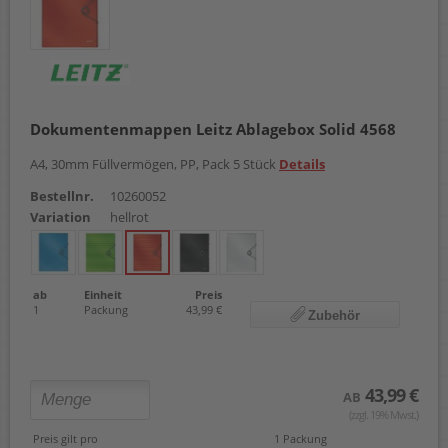
Dokumentenmappen Leitz Ablagebox Solid 4568
A4, 30mm Füllvermögen, PP, Pack 5 Stück
Details
Bestellnr.
10260052
Variation
hellrot
ab
Einheit
Preis
1
Packung
43,99 €
Zubehör
43,99 €
AB
(zzgl. 19% Mwst.)
Preis gilt pro
1 Packung