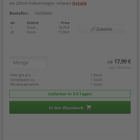
A4, 20mm Füllvermögen, schwarz
Details
Bestellnr.
10259043
ab
Einheit
Preis
1
Stück
18,79 €
Zubehör
20
Stück
17,99 €
17,99 €
AB
(zzgl. 19% Mwst.)
Preis gilt pro
1 Stück
Umverpackt zu
1 Stück
Mindestabnahme
1 Stück
Lieferbar in 3-5 Tagen
In den Warenkorb