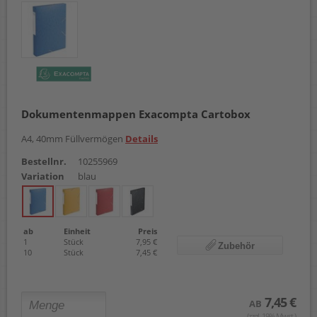
Dokumentenmappen Exacompta Cartobox
A4, 40mm Füllvermögen
Details
Bestellnr.
10255969
Variation
blau
ab
Einheit
Preis
1
Stück
7,95 €
Zubehör
10
Stück
7,45 €
7,45 €
AB
(zzgl. 19% Mwst.)