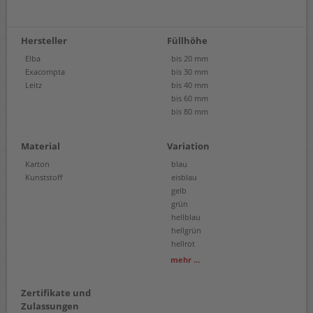
Hersteller
Füllhöhe
Elba
bis 20 mm
Exacompta
bis 30 mm
Leitz
bis 40 mm
bis 60 mm
bis 80 mm
Material
Variation
Karton
blau
Kunststoff
eisblau
gelb
grün
hellblau
hellgrün
hellrot
pink
mehr ...
rot
schwarz
Zertifikate und
violett
Zulassungen
weiß