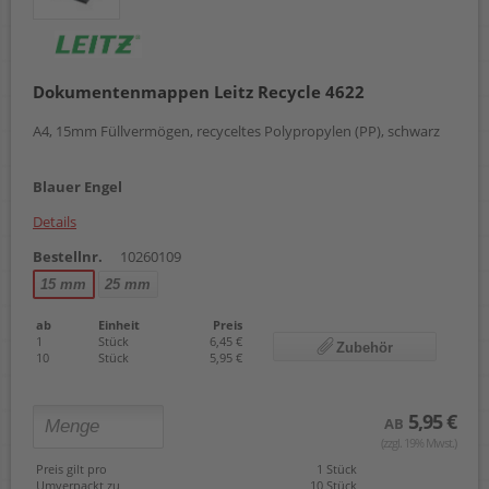
Dokumentenmappen Leitz Recycle 4622
A4, 15mm Füllvermögen, recyceltes Polypropylen (PP), schwarz
Blauer Engel
Details
Bestellnr.
10260109
15 mm
25 mm
ab
Einheit
Preis
1
Stück
6,45 €
Zubehör
10
Stück
5,95 €
5,95 €
AB
(zzgl. 19% Mwst.)
Preis gilt pro
1 Stück
Umverpackt zu
10 Stück