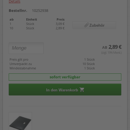
Details
Bestellnr.
10252938
ab
Einheit
Preis
1
Stück
3,09 €
Zubehör
10
Stück
2,89 €
2,89 €
AB
(zzgl. 19% Mwst.)
Preis gilt pro
1 Stück
Umverpackt zu
10 Stück
Mindestabnahme
1 Stück
sofort verfügbar
In den Warenkorb