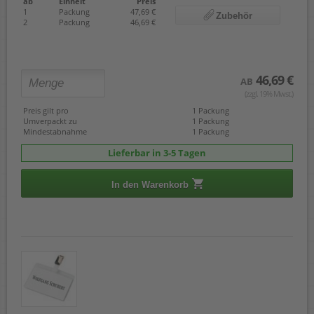
ab
Einheit
Preis
1
Packung
47,69 €
Zubehör
2
Packung
46,69 €
46,69 €
AB
(zzgl. 19% Mwst.)
Preis gilt pro
1 Packung
Umverpackt zu
1 Packung
Mindestabnahme
1 Packung
Lieferbar in 3-5 Tagen
In den Warenkorb