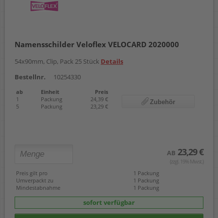
Namensschilder Veloflex VELOCARD 2020000
54x90mm, Clip, Pack 25 Stück
Details
Bestellnr.
10254330
ab
Einheit
Preis
1
Packung
24,39 €
Zubehör
5
Packung
23,29 €
23,29 €
AB
(zzgl. 19% Mwst.)
Preis gilt pro
1 Packung
Umverpackt zu
1 Packung
Mindestabnahme
1 Packung
sofort verfügbar