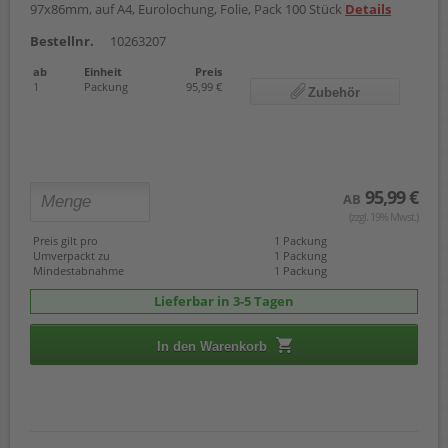
97x86mm, auf A4, Eurolochung, Folie, Pack 100 Stück
Details
Bestellnr.
10263207
ab
Einheit
Preis
1
Packung
95,99 €
Zubehör
95,99 €
AB
(zzgl. 19% Mwst.)
Preis gilt pro
1 Packung
Umverpackt zu
1 Packung
Mindestabnahme
1 Packung
Lieferbar in 3-5 Tagen
In den Warenkorb