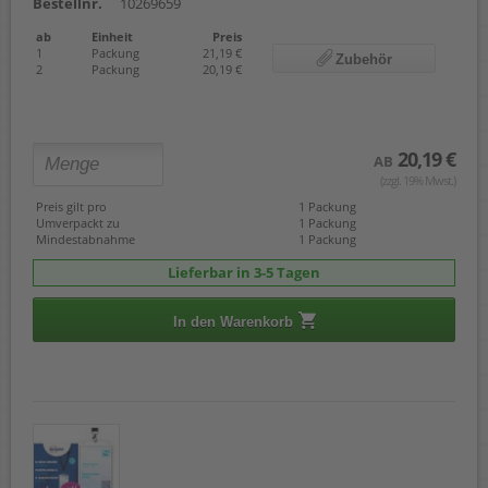
Bestellnr.
10269659
ab
Einheit
Preis
1
Packung
21,19 €
Zubehör
2
Packung
20,19 €
20,19 €
AB
(zzgl. 19% Mwst.)
Preis gilt pro
1 Packung
Umverpackt zu
1 Packung
Mindestabnahme
1 Packung
Lieferbar in 3-5 Tagen
In den Warenkorb