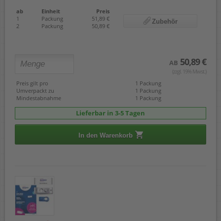
ab
Einheit
Preis
1
Packung
51,89 €
Zubehör
2
Packung
50,89 €
50,89 €
AB
(zzgl. 19% Mwst.)
Preis gilt pro
1 Packung
Umverpackt zu
1 Packung
Mindestabnahme
1 Packung
Lieferbar in 3-5 Tagen
In den Warenkorb