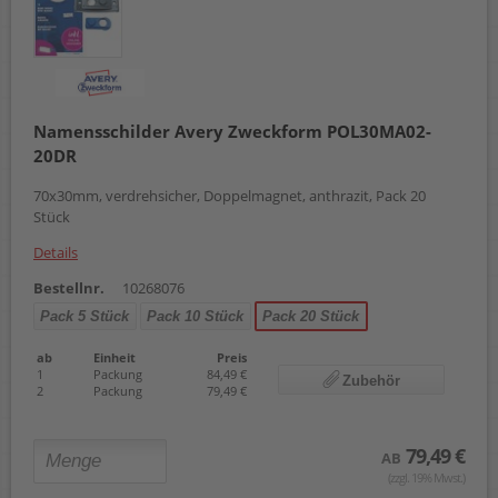
Namensschilder Avery Zweckform POL30MA02-
20DR
70x30mm, verdrehsicher, Doppelmagnet, anthrazit, Pack 20
Stück
Details
Bestellnr.
10268076
Pack 5 Stück
Pack 10 Stück
Pack 20 Stück
ab
Einheit
Preis
1
Packung
84,49 €
Zubehör
2
Packung
79,49 €
79,49 €
AB
(zzgl. 19% Mwst.)