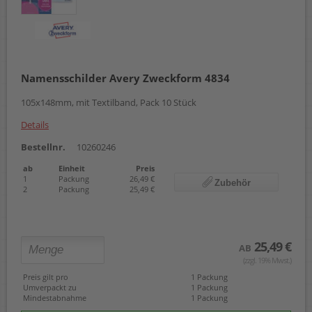
Namensschilder Avery Zweckform 4834
105x148mm, mit Textilband, Pack 10 Stück
Details
Bestellnr.
10260246
ab
Einheit
Preis
1
Packung
26,49 €
Zubehör
2
Packung
25,49 €
25,49 €
AB
(zzgl. 19% Mwst.)
Preis gilt pro
1 Packung
Umverpackt zu
1 Packung
Mindestabnahme
1 Packung