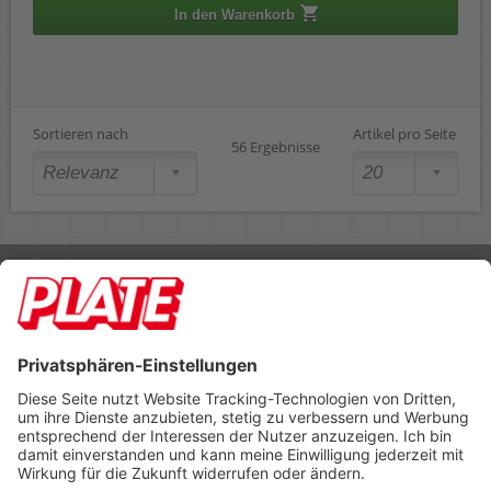
In den Warenkorb
Sortieren nach
Artikel pro Seite
56 Ergebnisse
Rufen Sie uns an 04298 401-0
Lieferbedingungen
Impressum
Kontakt
Footer anzeigen
PLATE Büromaterial Vertriebs GmbH
Hilligenwarf 5