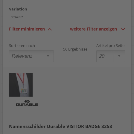
74 x 104 mm
Variation
97 x 86 mm
105 x 148 mm
schwarz
68 x 22 mm
34 x 84 mm
Filter minimieren
weitere Filter anzeigen
Sortieren nach
Artikel pro Seite
56 Ergebnisse
Namensschilder Durable VISITOR BADGE 8258