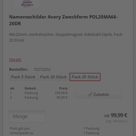
Namensschilder Avery Zweckform POL20MA66-
20DR
68x22mm, verdrehsicher, Doppelmagnet, Edelstahl-Optik, Pack
20 Stück
Details
Bestellnr.
10273252
Pack 5 Stück
Pack 10 Stück
Pack 20 Stück
ab
Einheit
Preis
1
Packung
104,99 €
Zubehör
2
Packung
99,99 €
99,99 €
AB
(zzgl. 19% Mwst.)
Preis gilt pro
1 Packung
Umverpackt zu
1 Packung