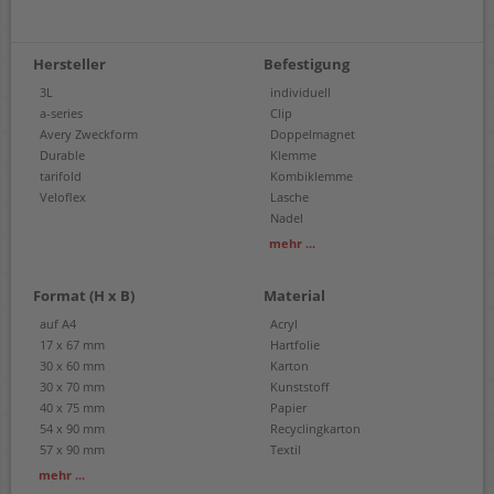
Hersteller
Befestigung
3L
individuell
a-series
Clip
Avery Zweckform
Doppelmagnet
Durable
Klemme
tarifold
Kombiklemme
Veloflex
Lasche
Nadel
Textilband
mehr ...
ohne
Format (H x B)
Material
auf A4
Acryl
17 x 67 mm
Hartfolie
30 x 60 mm
Karton
30 x 70 mm
Kunststoff
40 x 75 mm
Papier
54 x 90 mm
Recyclingkarton
57 x 90 mm
Textil
60 x 90 mm
mehr ...
68 x 105 mm