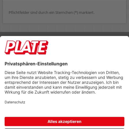
Pflichtfelder sind durch ein Sternchen (*) markiert.
Rufen Sie uns an 04298 401-0
Lieferbedingungen
Impressum
Kontakt
Footer anzeigen
PLATE Büromaterial Vertriebs GmbH
Hilligenwarf 5
28865 Lilienthal
Tel: 04298 401-0
Fax: 04298 401-140
info@plate.de