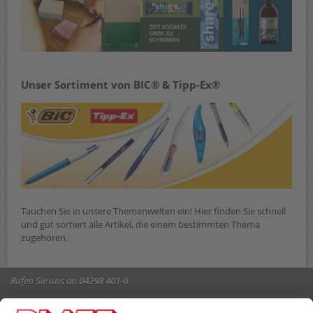
Unser Sortiment von BIC® & Tipp-Ex®
Tauchen Sie in unsere Themenwelten ein! Hier finden Sie schnell
und gut sortiert alle Artikel, die einem bestimmten Thema
zugehören.
Rufen Sie uns an 04298 401-0
Lieferbedingungen
Impressum
Kontakt