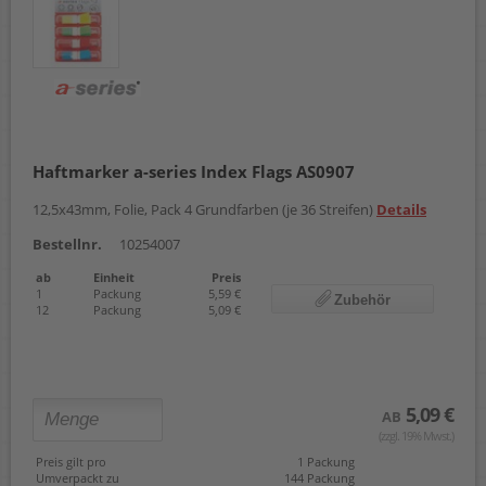
Haftmarker a-series Index Flags AS0907
12,5x43mm, Folie, Pack 4 Grundfarben (je 36 Streifen)
Details
Bestellnr.
10254007
ab
Einheit
Preis
1
Packung
5,59 €
Zubehör
12
Packung
5,09 €
5,09 €
AB
(zzgl. 19% Mwst.)
Preis gilt pro
1 Packung
Umverpackt zu
144 Packung