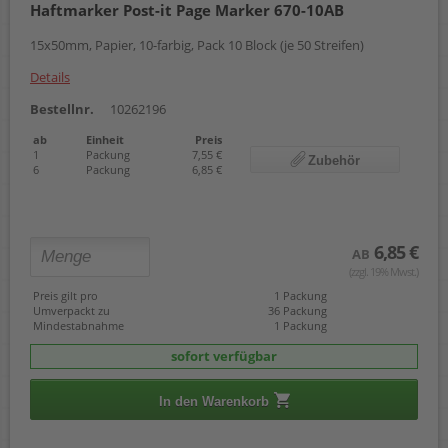
Haftmarker Post-it Page Marker 670-10AB
15x50mm, Papier, 10-farbig, Pack 10 Block (je 50 Streifen)
Details
Bestellnr.
10262196
ab
Einheit
Preis
1
Packung
7,55 €
Zubehör
6
Packung
6,85 €
6,85 €
AB
(zzgl. 19% Mwst.)
Preis gilt pro
1 Packung
Umverpackt zu
36 Packung
Mindestabnahme
1 Packung
sofort verfügbar
In den Warenkorb