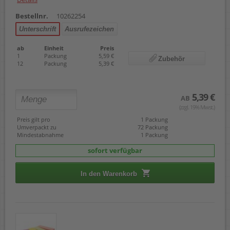
Bestellnr.
10262254
Unterschrift
Ausrufezeichen
ab
Einheit
Preis
1
Packung
5,59 €
Zubehör
12
Packung
5,39 €
5,39 €
AB
(zzgl. 19% Mwst.)
Preis gilt pro
1 Packung
Umverpackt zu
72 Packung
Mindestabnahme
1 Packung
sofort verfügbar
In den Warenkorb