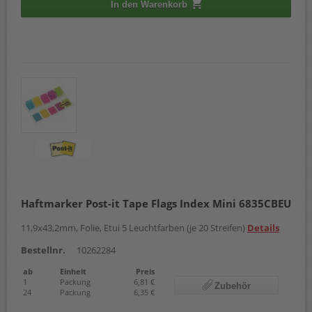
In den Warenkorb
Haftmarker Post-it Tape Flags Index Mini 6835CBEU
11,9x43,2mm, Folie, Etui 5 Leuchtfarben (je 20 Streifen)
Details
Bestellnr.
10262284
ab
Einheit
Preis
1
Packung
6,81 €
Zubehör
24
Packung
6,35 €