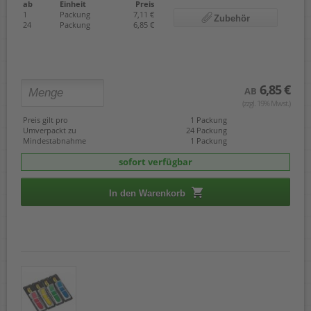
ab
Einheit
Preis
1
Packung
7,11 €
Zubehör
24
Packung
6,85 €
6,85 €
AB
(zzgl. 19% Mwst.)
Preis gilt pro
1 Packung
Umverpackt zu
24 Packung
Mindestabnahme
1 Packung
sofort verfügbar
In den Warenkorb