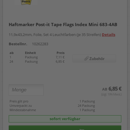
Haftmarker Post-it Tape Flags Index Mini 683-4AB
11,9x43,2mm, Folie, Set 4 Leuchtfarben (je 35 Streifen)
Details
Bestellnr.
10262283
ab
Einheit
Preis
1
Packung
7,11 €
Zubehör
24
Packung
6,85 €
6,85 €
AB
(zzgl. 19% Mwst.)
Preis gilt pro
1 Packung
Umverpackt zu
24 Packung
Mindestabnahme
1 Packung
sofort verfügbar