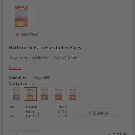
Haftmarker a-series Index Flags
25x43mm, Einzelfarben, Pack 50 Streifen
Details
Bestellnr.
10253990
Variation
gelb
ab
Einheit
Preis
1
Packung
2,85 €
Zubehör
24
Packung
2,35 €
2,35 €