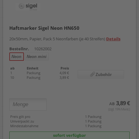
Haftmarker Sigel Neon HN650
20x50mm, Papier, Pack 5 Neonfarben (je 40 Streifen)
Details
Bestellnr.
10262002
Neon
Neon mini
ab
Einheit
Preis
1
Packung
4,09 €
Zubehör
10
Packung
3,89 €
3,89 €
AB
(zzgl. 19% Mwst.)
Preis gilt pro
1 Packung
Umverpackt zu
1 Packung
Mindestabnahme
1 Packung
sofort verfügbar