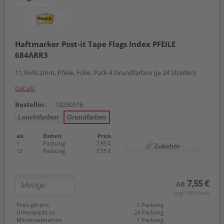
Haftmarker Post-it Tape Flags Index PFEILE
684ARR3
11,9x43,2mm, Pfeile, Folie, Pack 4 Grundfarben (je 24 Streifen)
Details
Bestellnr.
10250516
Leuchtfarben
Grundfarben
ab
Einheit
Preis
1
Packung
7,95 €
Zubehör
12
Packung
7,55 €
7,55 €
AB
(zzgl. 19% Mwst.)
Preis gilt pro
1 Packung
Umverpackt zu
24 Packung
Mindestabnahme
1 Packung