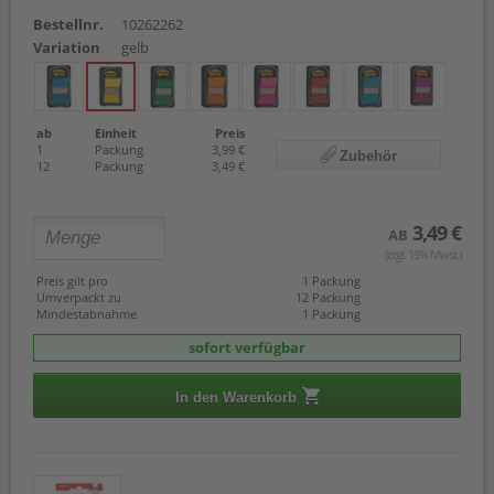
Bestellnr.
10262262
Variation
gelb
ab
Einheit
Preis
1
Packung
3,99 €
Zubehör
12
Packung
3,49 €
3,49 €
AB
(zzgl. 19% Mwst.)
Preis gilt pro
1 Packung
Umverpackt zu
12 Packung
Mindestabnahme
1 Packung
sofort verfügbar
In den Warenkorb