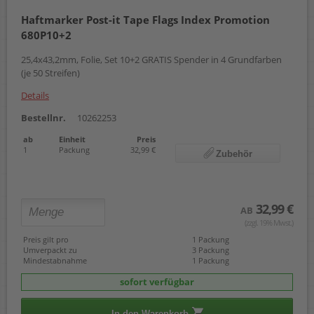
Haftmarker Post-it Tape Flags Index Promotion
680P10+2
25,4x43,2mm, Folie, Set 10+2 GRATIS Spender in 4 Grundfarben
(je 50 Streifen)
Details
Bestellnr.
10262253
ab
Einheit
Preis
1
Packung
32,99 €
Zubehör
32,99 €
AB
(zzgl. 19% Mwst.)
Preis gilt pro
1 Packung
Umverpackt zu
3 Packung
Mindestabnahme
1 Packung
sofort verfügbar
In den Warenkorb