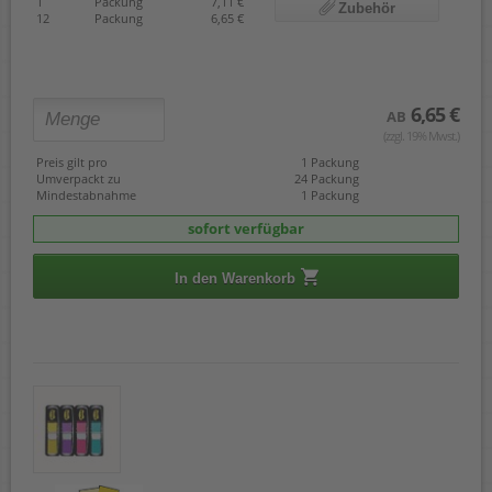
1
Packung
7,11 €
Zubehör
12
Packung
6,65 €
6,65 €
AB
(zzgl. 19% Mwst.)
Preis gilt pro
1 Packung
Umverpackt zu
24 Packung
Mindestabnahme
1 Packung
sofort verfügbar
In den Warenkorb