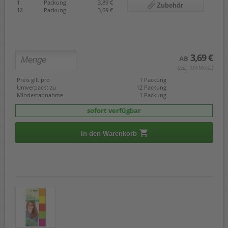
1
Packung
3,89 €
Zubehör
12
Packung
3,69 €
3,69 €
AB
(zzgl. 19% Mwst.)
Preis gilt pro
1 Packung
Umverpackt zu
12 Packung
Mindestabnahme
1 Packung
sofort verfügbar
In den Warenkorb