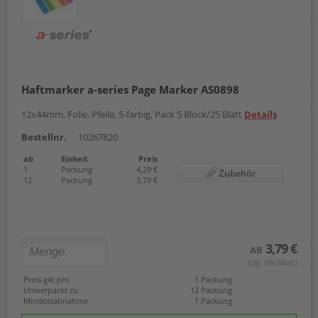
Haftmarker a-series Page Marker AS0898
12x44mm, Folie, Pfeile, 5-farbig, Pack 5 Block/25 Blatt
Details
Bestellnr.
10267820
ab
Einheit
Preis
1
Packung
4,29 €
Zubehör
12
Packung
3,79 €
3,79 €
AB
(zzgl. 19% Mwst.)
Preis gilt pro
1 Packung
Umverpackt zu
12 Packung
Mindestabnahme
1 Packung