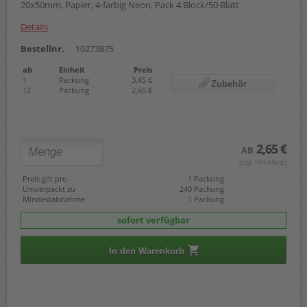
20x50mm, Papier, 4-farbig Neon, Pack 4 Block/50 Blatt
Details
Bestellnr.
10273875
ab
Einheit
Preis
1
Packung
3,45 €
Zubehör
12
Packung
2,65 €
2,65 €
AB
(zzgl. 19% Mwst.)
Preis gilt pro
1 Packung
Umverpackt zu
240 Packung
Mindestabnahme
1 Packung
sofort verfügbar
In den Warenkorb