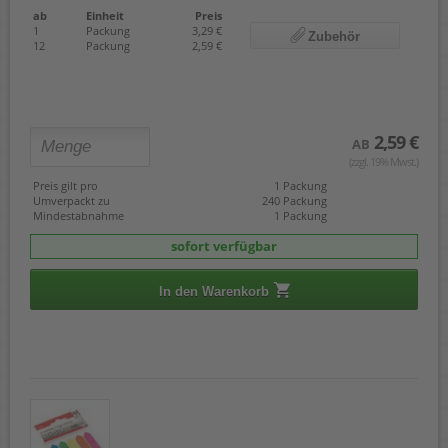
ab
Einheit
Preis
1
Packung
3,29 €
Zubehör
12
Packung
2,59 €
2,59 €
AB
(zzgl. 19% Mwst.)
Preis gilt pro
1 Packung
Umverpackt zu
240 Packung
Mindestabnahme
1 Packung
sofort verfügbar
In den Warenkorb