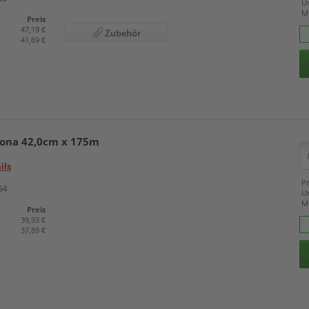
U
M
Preis
47,19 €
Zubehör
41,69 €
rona 42,0cm x 175m
ils
Pr
64
U
M
Preis
39,93 €
37,89 €