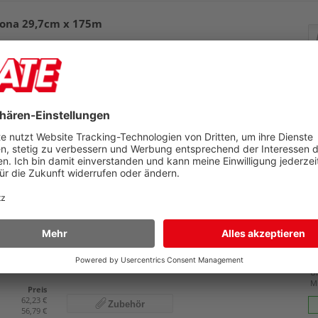
rona 29,7cm x 175m
ils
Pr
65
U
M
Preis
28,53 €
Zubehör
26,49 €
epa Premium 59,4cm x 175m 93958R59-175
 PEFC, Pack 2 Rollen
Details
Pr
39
U
M
Preis
62,23 €
Zubehör
56,79 €