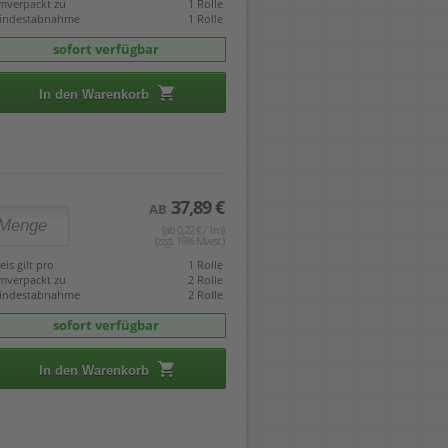
mverpackt zu
1 Rolle
indestabnahme
1 Rolle
sofort verfügbar
In den Warenkorb
37,89 €
AB
(ab 0,22 € / 1m)
(zzgl. 19% Mwst.)
eis gilt pro
1 Rolle
mverpackt zu
2 Rolle
indestabnahme
2 Rolle
sofort verfügbar
In den Warenkorb