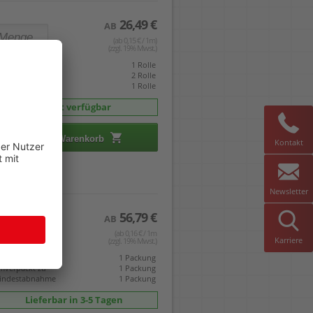
26,49 €
AB
(ab 0,15 € / 1m)
(zzgl. 19% Mwst.)
eis gilt pro
1 Rolle
mverpackt zu
2 Rolle
indestabnahme
1 Rolle
sofort verfügbar
In den Warenkorb
Kontakt
Newsletter
56,79 €
AB
(ab 0,16 € / 1m
Karriere
(zzgl. 19% Mwst.)
eis gilt pro
1 Packung
mverpackt zu
1 Packung
indestabnahme
1 Packung
Lieferbar in 3-5 Tagen