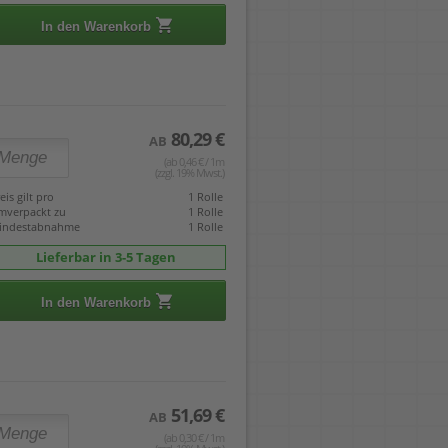
In den Warenkorb
80,29 €
AB
(ab 0,46 € / 1m
(zzgl. 19% Mwst.)
eis gilt pro
1 Rolle
mverpackt zu
1 Rolle
indestabnahme
1 Rolle
Lieferbar in 3-5 Tagen
In den Warenkorb
51,69 €
AB
(ab 0,30 € / 1m