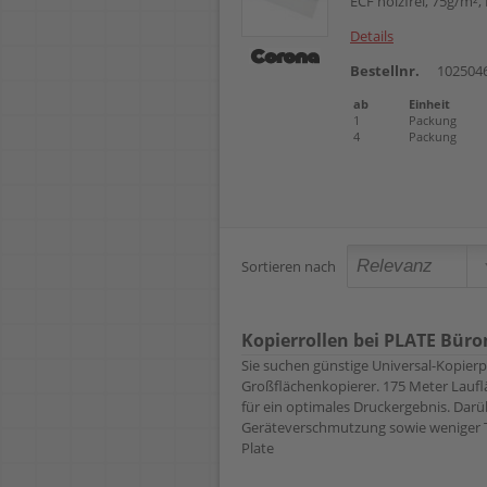
ECF holzfrei, 75g/m²,
Details
Bestellnr.
102504
ab
Einheit
1
Packung
4
Packung
Sortieren nach
Kopierrollen bei PLATE Bür
Sie suchen günstige Universal-Kopierpa
Großflächenkopierer. 175 Meter Laufl
für ein optimales Druckergebnis. Darü
Geräteverschmutzung sowie weniger To
Plate