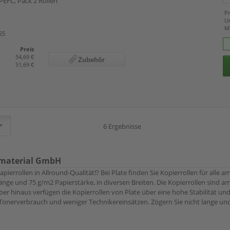
 PEFC, Pack 2 Rollen
Pr
U
M
65
Preis
54,69 €
Zubehör
51,69 €
6 Ergebnisse
omaterial GmbH
pierrollen in Allround-Qualität!? Bei Plate finden Sie Kopierrollen für alle 
änge und 75 g/m2 Papierstärke, in diversen Breiten. Die Kopierrollen sind 
ber hinaus verfügen die Kopierrollen von Plate über eine hohe Stabilität und
nerverbrauch und weniger Technikereinsätzen. Zögern Sie nicht lange und 