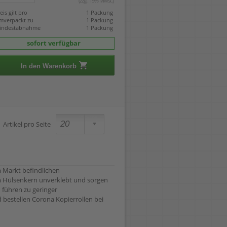
(zzgl. 19% Mwst.)
eis gilt pro
1 Packung
mverpackt zu
1 Packung
indestabnahme
1 Packung
sofort verfügbar
In den Warenkorb
Artikel pro Seite
am Markt befindlichen
am Hülsenkern unverklebt und sorgen
 führen zu geringer
bestellen Corona Kopierrollen bei