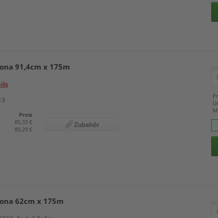
rona 91,4cm x 175m
ils
Pr
13
U
M
Preis
85,33 €
Zubehör
80,29 €
rona 62cm x 175m