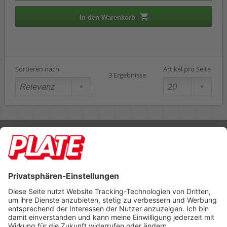
In den Warenkorb
Sortieren nach
Artikel pro Seite
3 Ergebnisse
Rufen Sie uns an 04298 401-0
Lieferbedingungen
Impressum
Kontakt
Footer anzeigen
PLATE Büromaterial Vertriebs GmbH