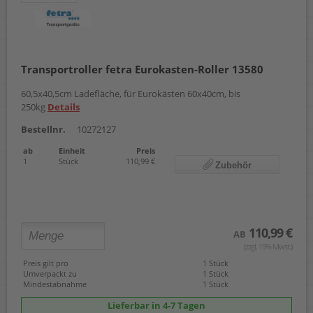
Transportroller fetra Eurokasten-Roller 13580
60,5x40,5cm Ladefläche, für Eurokästen 60x40cm, bis
250kg
Details
Bestellnr.
10272127
ab
Einheit
Preis
1
Stück
110,99 €
Zubehör
110,99 €
AB
(zzgl. 19% Mwst.)
Preis gilt pro
1 Stück
Umverpackt zu
1 Stück
Mindestabnahme
1 Stück
Lieferbar in 4-7 Tagen