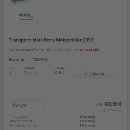
Transportroller fetra Möbelroller 2352
60x35cm Ladefläche, bis 500kg, Pack 2 Stück
Details
Bestellnr.
10264046
ab
Einheit
Preis
1
Packung
102,99 €
Zubehör
102,99 €
AB
(zzgl. 19% Mwst.)
Preis gilt pro
1 Packung
Umverpackt zu
1 Packung
Mindestabnahme
1 Packung