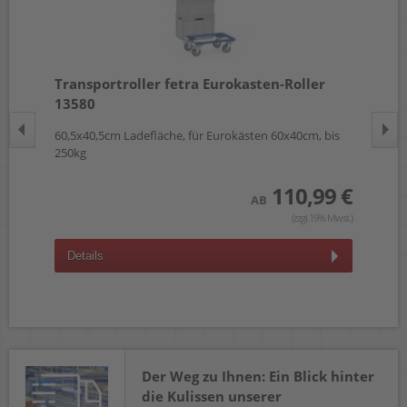
Transportroller fetra Eurokasten-Roller
Tr
13580
Et
,
60,5x40,5cm Ladefläche, für Eurokästen 60x40cm, bis
61x
250kg
60x
 €
110,99 €
AB
wst.)
(zzgl.19% Mwst.)
Details
D
Der Weg zu Ihnen: Ein Blick hinter
die Kulissen unserer