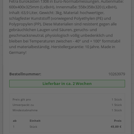
Fetra Eurokästen 1308 in Euro-Normabmessungen. Außenmaße:
600x400x325mm (LxBxH), Innenmaße: 558x358x320 (LxBxH),
Inhalt: 63,9 Liter, Gewicht: 3kg, Material: hochwertiger,
schlagfester Kunststoff (vorwiegend Polyethylen (PE) und
Polypropylen (PP), Diese Materialien sind resistent gegen alle
gebräuchlichen Laugen und Säuren, geruchs- und
geschmacksneutral, physiologisch völlig unbedenklich und
bleiben bei Temperaturen zwischen - 40° und + 100° formstabil
und materialbeständig. Herstellergarantie: 10 Jahre. Made in
Germany!
Bestellnummer:
10263979
Lieferbar in ca. 2 Wochen
Preis gilt pro
1 Stück
Umverpackt zu
1 Stück
Mindestabnahme
1 Stück
ab
Einheit
Preis
1
Stück
45,89 €