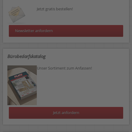
Jetzt gratis bestellen!
Newsletter anfordern
Bürobedarfskatalog
Unser Sortiment zum Anfassen!
Jetzt anfordern